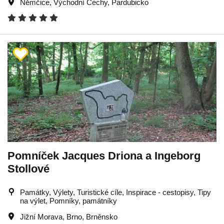
Němčice
,
Východní Čechy
,
Pardubicko
Pomníček Jacques Driona a Ingeborg
Stollové
Památky, Výlety, Turistické cíle, Inspirace - cestopisy, Tipy
na výlet, Pomníky, památníky
Jižní Morava
,
Brno
,
Brněnsko