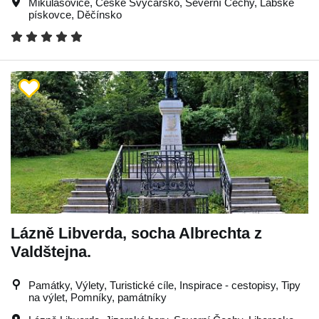
Mikulášovice
,
České Švýcarsko
,
Severní Čechy
,
Labské
pískovce
,
Děčínsko
Lázně Libverda, socha Albrechta z
Valdštejna.
Památky, Výlety, Turistické cíle, Inspirace - cestopisy, Tipy
na výlet, Pomníky, památníky