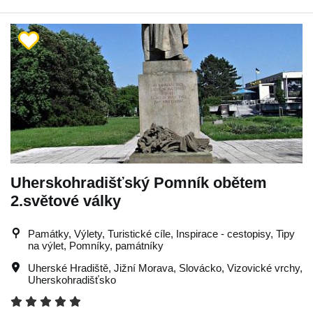
Uherskohradišťský Pomník obětem
2.světové války
Památky, Výlety, Turistické cíle, Inspirace - cestopisy, Tipy
na výlet, Pomníky, památníky
Uherské Hradiště
,
Jižní Morava
,
Slovácko
,
Vizovické vrchy
,
Uherskohradišťsko