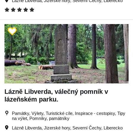
Lázně Libverda
,
Jizerské hory
,
Severní Čechy
,
Liberecko
Lázně Libverda, válečný pomník v
lázeňském parku.
Památky, Výlety, Turistické cíle, Inspirace - cestopisy, Tipy
na výlet, Pomníky, památníky
Lázně Libverda
,
Jizerské hory
,
Severní Čechy
,
Liberecko