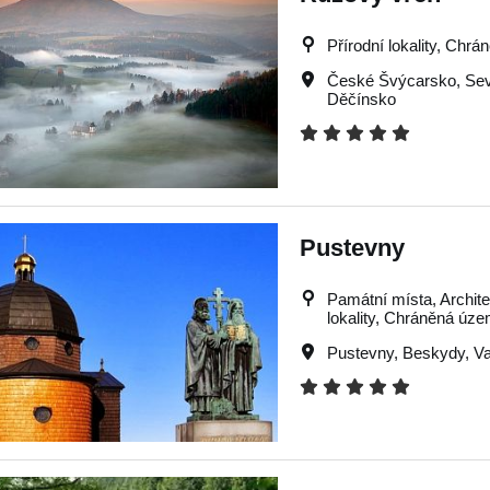
Přírodní lokality, Chr
České Švýcarsko
,
Sev
Děčínsko
Pustevny
Památní místa, Archite
lokality, Chráněná územ
Pustevny
,
Beskydy
,
V