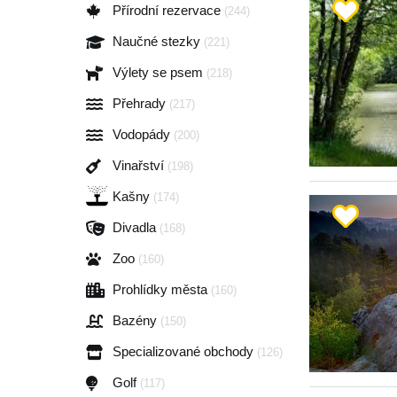
Přírodní rezervace
(244)
Naučné stezky
(221)
Výlety se psem
(218)
Přehrady
(217)
Vodopády
(200)
Vinařství
(198)
Kašny
(174)
Divadla
(168)
Zoo
(160)
Prohlídky města
(160)
Bazény
(150)
Specializované obchody
(126)
Golf
(117)