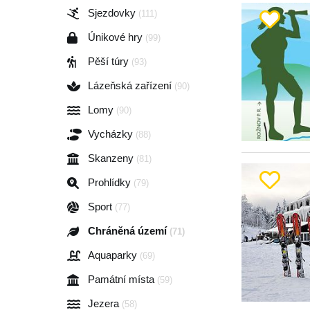
Sjezdovky
(111)
Únikové hry
(99)
Pěší túry
(93)
Lázeňská zařízení
(90)
Lomy
(90)
Vycházky
(88)
Skanzeny
(81)
Prohlídky
(79)
Sport
(77)
Chráněná území
(71)
Aquaparky
(69)
Památní místa
(59)
Jezera
(58)