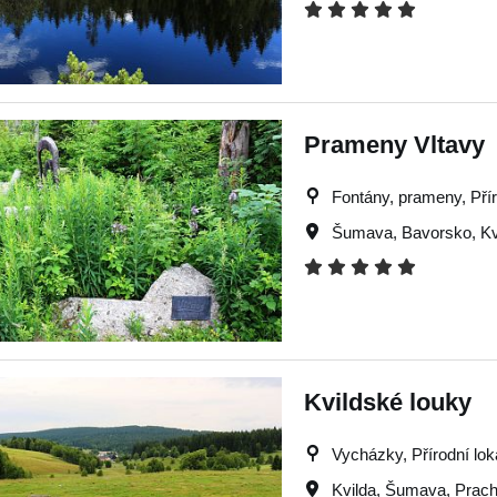
Prameny Vltavy
Fontány, prameny, Přír
Šumava
,
Bavorsko
,
Kv
Kvildské louky
Vycházky, Přírodní lok
Kvilda
,
Šumava
,
Prach