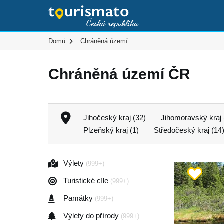
Domů
Chráněná území
Chráněná území ČR
Jihočeský kraj (32)
Jihomoravský kraj 
Plzeňský kraj (1)
Středočeský kraj (14
Výlety
(999+)
Turistické cíle
(999+)
Památky
(999+)
Výlety do přírody
(999+)