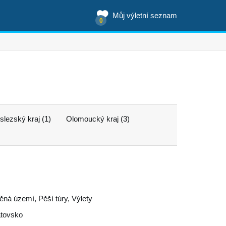
Můj výletní seznam
0
lezský kraj (1)
Olomoucký kraj (3)
něná území, Pěší túry, Výlety
atovsko