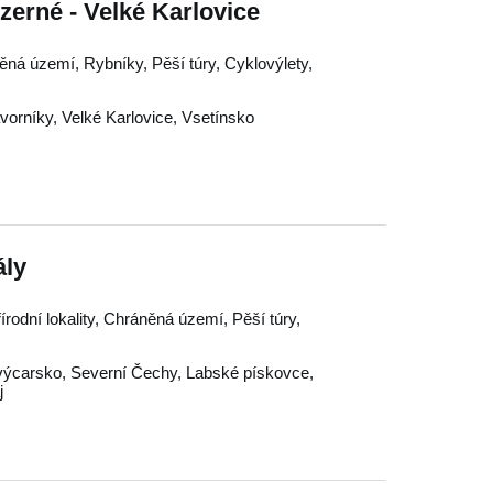
ezerné - Velké Karlovice
něná území, Rybníky, Pěší túry, Cyklovýlety,
vorníky
,
Velké Karlovice
,
Vsetínsko
ály
írodní lokality, Chráněná území, Pěší túry,
výcarsko
,
Severní Čechy
,
Labské pískovce
,
j