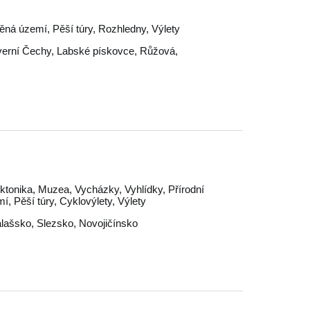
áněná území, Pěší túry, Rozhledny, Výlety
erní Čechy
,
Labské pískovce
,
Růžová
,
ktonika, Muzea, Vycházky, Vyhlídky, Přírodní
í, Pěší túry, Cyklovýlety, Výlety
alašsko
,
Slezsko
,
Novojičínsko