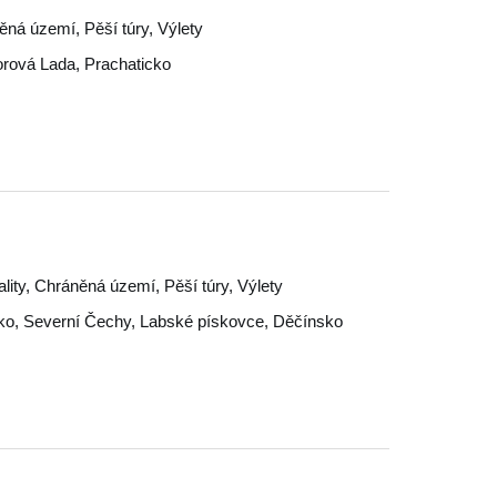
něná území, Pěší túry, Výlety
orová Lada
,
Prachaticko
ality, Chráněná území, Pěší túry, Výlety
ko
,
Severní Čechy
,
Labské pískovce
,
Děčínsko