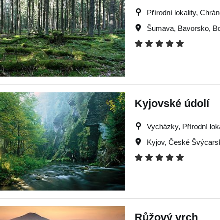
Přírodní lokality, Chrá
Šumava
,
Bavorsko
,
B
Kyjovské údolí
Vycházky, Přírodní lok
Kyjov
,
České Švýcars
Růžový vrch