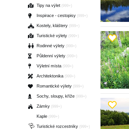
Tipy na výlet
(999+)
Inspirace - cestopisy
(999+)
Kostely, kláštery
(999+)
Turistické výlety
(999+)
Rodinné výlety
(999+)
Půldenní výlety
(999+)
Výletní místa
(999+)
Architektonika
(999+)
Romantické výlety
(999+)
Sochy, sloupy, kříže
(999+)
Zámky
(999+)
Kaple
(999+)
Turistické rozcestníky
(999+)