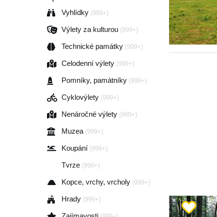
Vyhlídky
(999+)
Výlety za kulturou
(999+)
Technické památky
(999+)
Celodenní výlety
(999+)
Pomníky, památníky
(999+)
Cyklovýlety
(999+)
Nenáročné výlety
(999+)
Muzea
(999+)
Koupání
(999+)
Tvrze
(999+)
Kopce, vrchy, vrcholy
(999+)
Hrady
(999+)
Zajímavosti
(999+)