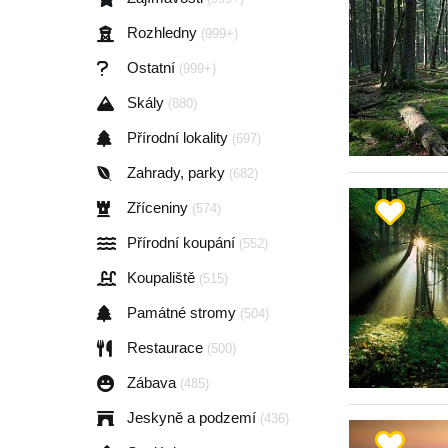
Rozhledny
(999+)
Ostatní
(999+)
Skály
(880)
Přírodní lokality
(697)
Zahrady, parky
(682)
Zříceniny
(574)
Přírodní koupání
(552)
Koupaliště
(515)
Památné stromy
(504)
Restaurace
(500)
Zábava
(485)
Jeskyně a podzemí
(436)