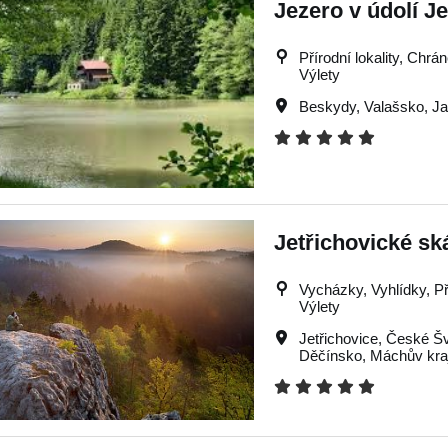
Jezero v údolí J
Přírodní lokality, Chrá
Výlety
Beskydy
,
Valašsko
,
Ja
Jetřichovické sk
Vycházky, Vyhlídky, Př
Výlety
Jetřichovice
,
České Š
Děčínsko
,
Máchův kra