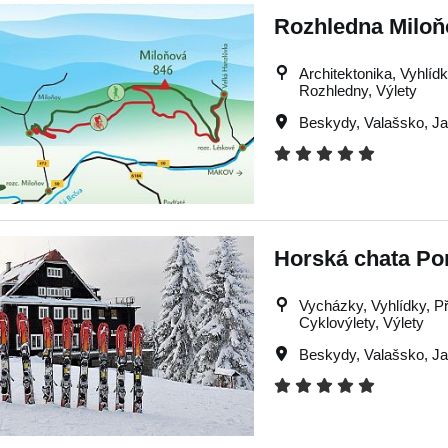
Rozhledna Miloň
Architektonika, Vyhlíd
Rozhledny, Výlety
Beskydy
,
Valašsko
,
Ja
Horská chata Po
Vycházky, Vyhlídky, Př
Cyklovýlety, Výlety
Beskydy
,
Valašsko
,
Ja