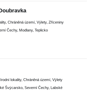
 Doubravka
ality, Chráněná území, Výlety, Zříceniny
erní Čechy
,
Modlany
,
Teplicko
írodní lokality, Chráněná území, Výlety
ké Švýcarsko
,
Severní Čechy
,
Labské