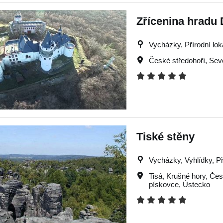
Zřícenina hradu
Vycházky, Přírodní lok
České středohoří
,
Sev
Tiské stěny
Vycházky, Vyhlídky, Př
Tisá
,
Krušné hory
,
Čes
pískovce
,
Ústecko