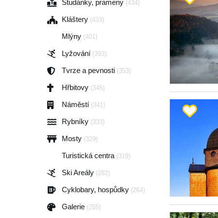
Studánky, prameny
(434)
Kláštery
(433)
Mlýny
(401)
Lyžování
(393)
Tvrze a pevnosti
(353)
Hřbitovy
(345)
Náměstí
(341)
Rybníky
(333)
Mosty
(329)
Turistická centra
(319)
Ski Areály
(282)
Cyklobary, hospůdky
(264)
Galerie
(255)