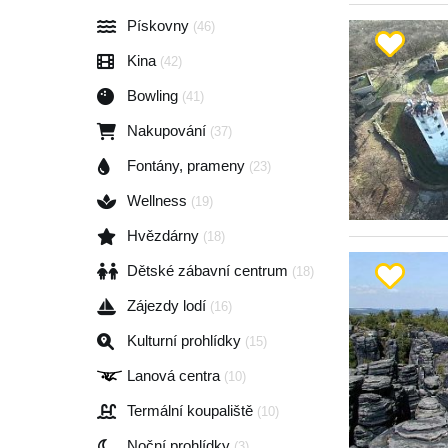
Pískovny
(46)
Kina
(42)
Bowling
(41)
Nakupování
(37)
Fontány, prameny
(23)
Wellness
(19)
Hvězdárny
(18)
Dětské zábavní centrum
(18)
Zájezdy lodí
(16)
Kulturní prohlídky
(15)
Lanová centra
(10)
Termální koupaliště
(10)
Noční prohlídky
(3)