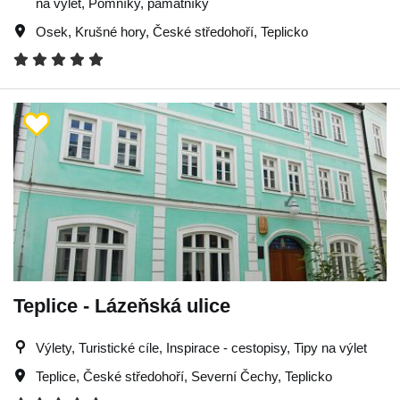
na výlet, Pomníky, památníky
Osek
,
Krušné hory
,
České středohoří
,
Teplicko
Teplice - Lázeňská ulice
Výlety, Turistické cíle, Inspirace - cestopisy, Tipy na výlet
Teplice
,
České středohoří
,
Severní Čechy
,
Teplicko