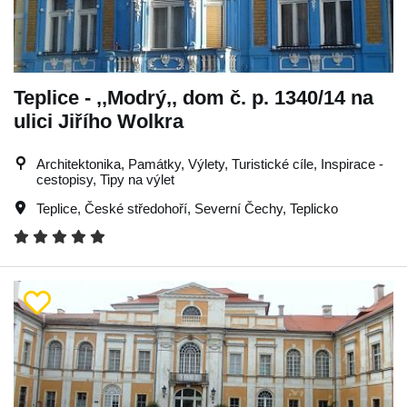
Teplice - ,,Modrý,, dom č. p. 1340/14 na
ulici Jiřího Wolkra
Architektonika, Památky, Výlety, Turistické cíle, Inspirace -
cestopisy, Tipy na výlet
Teplice
,
České středohoří
,
Severní Čechy
,
Teplicko