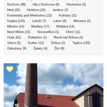
Duchcov (48)
Háj u Duchcova (5)
Hostomice (3)
Hrob (28)
Hrobčice (16)
Jeníkov (7)
Kostomlaty pod Milešovkou (23)
Košťany (11)
Krupka (143)
Lahošť (7)
Lukov (9)
Měrunice (2)
Mikulov (14)
Modlany (17)
Moldava (14)
Nové Město (13)
Novosedlice (1)
Ohníč (11)
Osek (62)
Proboštov (1)
Rtyně nad Bílinou (4)
Srbice (5)
Světec (12)
Štrbice (2)
Teplice (155)
Zabrušany (9)
Žalany (4)
Žim (9)