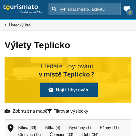
0
Ústecký kraj
Výlety Teplicko
Hledáte ubytování
v místě Teplicko ?
Najít Ubytování
Zobrazit na mapě
Filtrovat výsledky
Bílina (39)
Bílka (4)
Bystřany (1)
Bžany (11)
Cínovec (18)
Černčice (33)
Dubí (34)