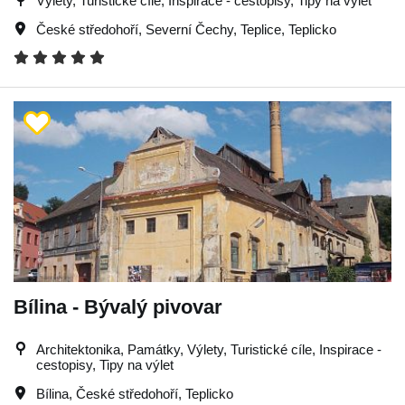
Výlety, Turistické cíle, Inspirace - cestopisy, Tipy na výlet
České středohoří
,
Severní Čechy
,
Teplice
,
Teplicko
Bílina - Bývalý pivovar
Architektonika, Památky, Výlety, Turistické cíle, Inspirace -
cestopisy, Tipy na výlet
Bílina
,
České středohoří
,
Teplicko