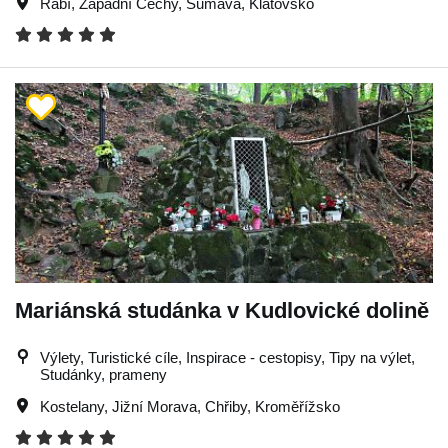
Rabí
,
Západní Čechy
,
Šumava
,
Klatovsko
Mariánská studánka v Kudlovické dolině
Výlety, Turistické cíle, Inspirace - cestopisy, Tipy na výlet,
Studánky, prameny
Kostelany
,
Jižní Morava
,
Chřiby
,
Kroměřížsko