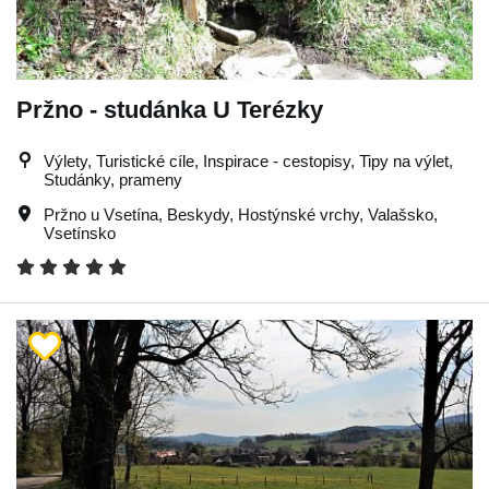
Pržno - studánka U Terézky
Výlety, Turistické cíle, Inspirace - cestopisy, Tipy na výlet,
Studánky, prameny
Pržno u Vsetína
,
Beskydy
,
Hostýnské vrchy
,
Valašsko
,
Vsetínsko