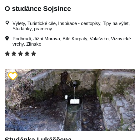
O studánce Sojsínce
Výlety, Turistické cíle, Inspirace - cestopisy, Tipy na výlet,
Studánky, prameny
Podhradí
,
Jižní Morava
,
Bílé Karpaty
,
Valašsko
,
Vizovické
vrchy
,
Zlínsko
Studánka Lukáščena