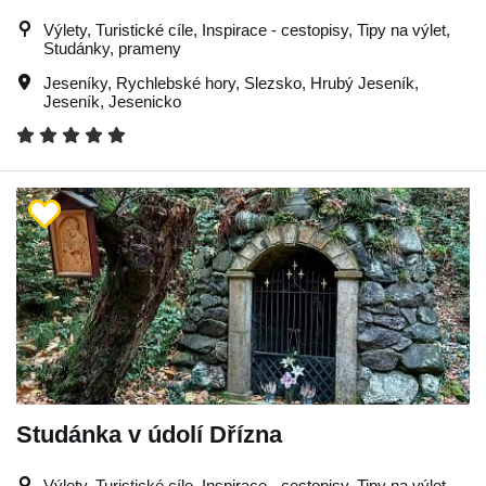
Výlety, Turistické cíle, Inspirace - cestopisy, Tipy na výlet,
Studánky, prameny
Jeseníky
,
Rychlebské hory
,
Slezsko
,
Hrubý Jeseník
,
Jeseník
,
Jesenicko
Studánka v údolí Dřízna
Výlety, Turistické cíle, Inspirace - cestopisy, Tipy na výlet,