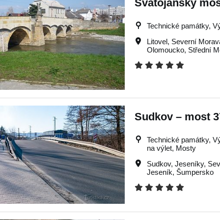
Svatojánský most
Technické památky, Výl
Litovel
,
Severní Morav
Olomoucko
,
Střední 
Sudkov – most 3
Technické památky, Výle
na výlet, Mosty
Sudkov
,
Jeseníky
,
Sev
Jeseník
,
Šumpersko