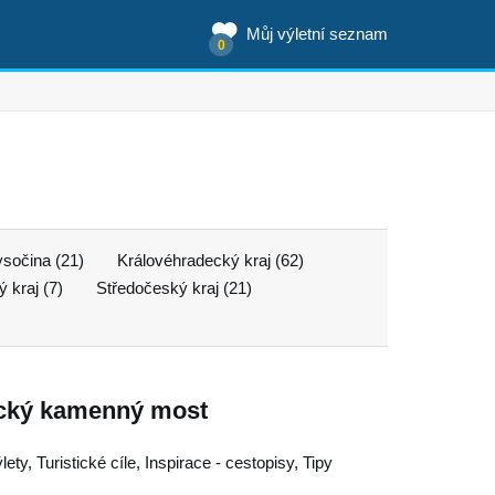
Můj výletní seznam
0
ysočina (21)
Královéhradecký kraj (62)
 kraj (7)
Středočeský kraj (21)
rický kamenný most
ty, Turistické cíle, Inspirace - cestopisy, Tipy