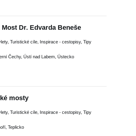
- Most Dr. Edvarda Beneše
ty, Turistické cíle, Inspirace - cestopisy, Tipy
erní Čechy
,
Ústí nad Labem
,
Ústecko
cké mosty
ty, Turistické cíle, Inspirace - cestopisy, Tipy
oří
,
Teplicko