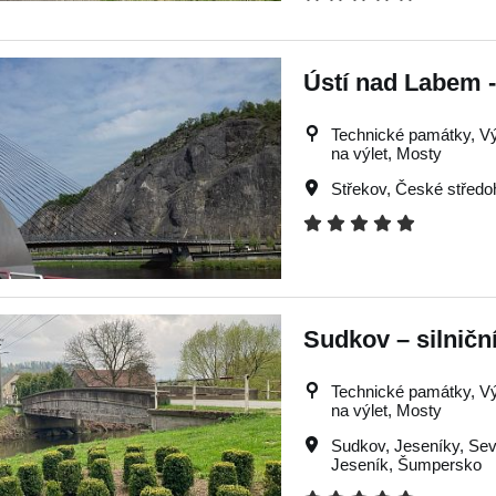
Ústí nad Labem 
Technické památky, Výle
na výlet, Mosty
Střekov
,
České středo
Sudkov – silničn
Technické památky, Výle
na výlet, Mosty
Sudkov
,
Jeseníky
,
Sev
Jeseník
,
Šumpersko