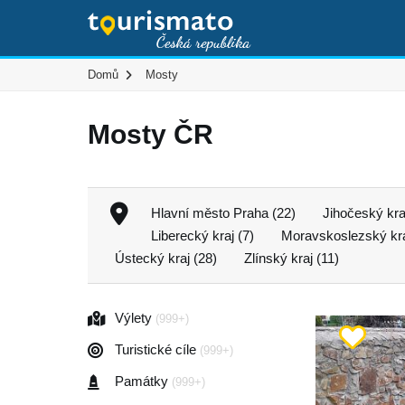
Domů
Mosty
Mosty ČR
Hlavní město Praha (22)
Jihočeský kra
Liberecký kraj (7)
Moravskoslezský kra
Ústecký kraj (28)
Zlínský kraj (11)
Výlety
(999+)
Turistické cíle
(999+)
Památky
(999+)