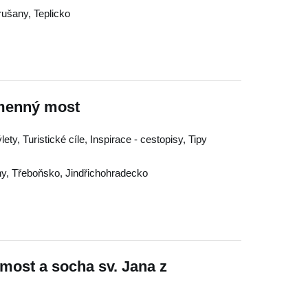
rušany
,
Teplicko
amenný most
ty, Turistické cíle, Inspirace - cestopisy, Tipy
hy
,
Třeboňsko
,
Jindřichohradecko
 most a socha sv. Jana z