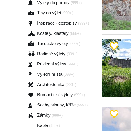
Výlety do přírody
(999+)
Tipy na výlet
(999+)
Inspirace - cestopisy
(999+)
Kostely, kláštery
(999+)
Turistické výlety
(999+)
Rodinné výlety
(999+)
Půldenní výlety
(999+)
Výletní místa
(999+)
Architektonika
(999+)
Romantické výlety
(999+)
Sochy, sloupy, kříže
(999+)
Zámky
(999+)
Kaple
(999+)