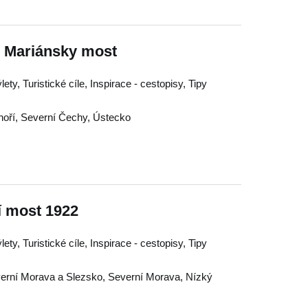
- Mariánsky most
ty, Turistické cíle, Inspirace - cestopisy, Tipy
hoří
,
Severní Čechy
,
Ústecko
í most 1922
ty, Turistické cíle, Inspirace - cestopisy, Tipy
erní Morava a Slezsko
,
Severní Morava
,
Nízký