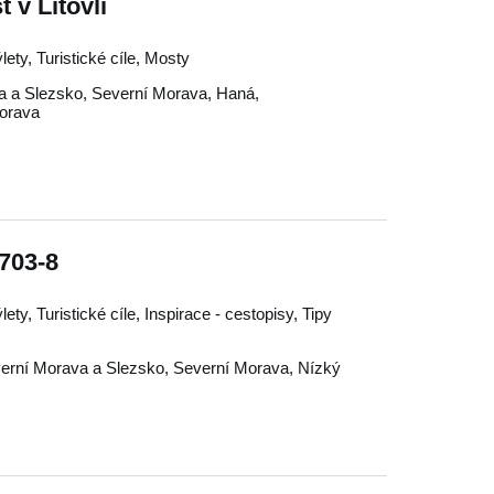
 v Litovli
ety, Turistické cíle, Mosty
a a Slezsko
,
Severní Morava
,
Haná
,
Morava
703-8
ty, Turistické cíle, Inspirace - cestopisy, Tipy
erní Morava a Slezsko
,
Severní Morava
,
Nízký