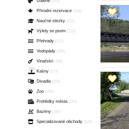
Galerie
(255)
Přírodní rezervace
(244)
Naučné stezky
(221)
Výlety se psem
(218)
Přehrady
(217)
Vodopády
(200)
Vinařství
(198)
Kašny
(174)
Divadla
(168)
Zoo
(160)
Prohlídky města
(160)
Bazény
(150)
Specializované obchody
(126)