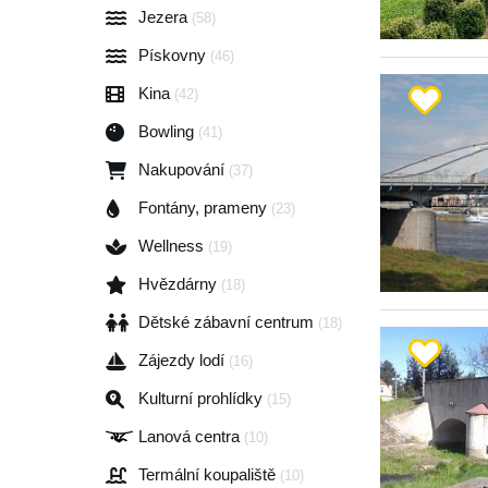
Jezera
(58)
Pískovny
(46)
Kina
(42)
Bowling
(41)
Nakupování
(37)
Fontány, prameny
(23)
Wellness
(19)
Hvězdárny
(18)
Dětské zábavní centrum
(18)
Zájezdy lodí
(16)
Kulturní prohlídky
(15)
Lanová centra
(10)
Termální koupaliště
(10)