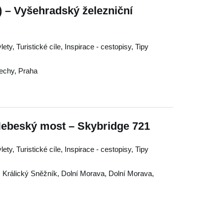
 – Vyšehradský železniční
ty, Turistické cíle, Inspirace - cestopisy, Tipy
Čechy
,
Praha
Nebeský most – Skybridge 721
ty, Turistické cíle, Inspirace - cestopisy, Tipy
,
Králický Sněžník
,
Dolní Morava
,
Dolní Morava
,