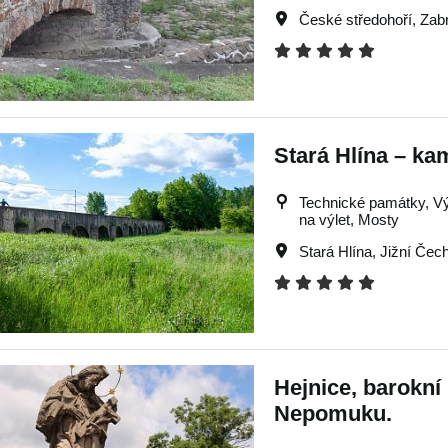
České středohoří
,
Zab
Stará Hlína – k
Technické památky, Výle
na výlet, Mosty
Stará Hlína
,
Jižní Čec
Hejnice, barokní
Nepomuku.