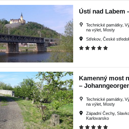
Ústí nad Labem 
Technické památky, Výle
na výlet, Mosty
Střekov
,
České středo
Kamenný most na 
– Johanngeorgen
Technické památky, Výle
na výlet, Mosty
Západní Čechy
,
Slavk
Karlovarsko