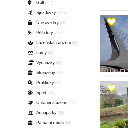
Golf
(117)
Sjezdovky
(111)
Únikové hry
(99)
Pěší túry
(93)
Lázeňská zařízení
(90)
Lomy
(90)
Vycházky
(88)
Skanzeny
(81)
Prohlídky
(79)
Sport
(77)
Chráněná území
(71)
Aquaparky
(69)
Památní místa
(59)