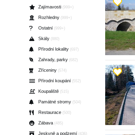
Zajímavosti
(999+)
Rozhledny
(999+)
Ostatní
(999+)
Skály
(880)
Přírodní lokality
(697)
Zahrady, parky
(682)
Zříceniny
(574)
Přírodní koupání
(552)
Koupaliště
(515)
Památné stromy
(504)
Restaurace
(500)
Zábava
(485)
Jeskyně a podzemí
(436)