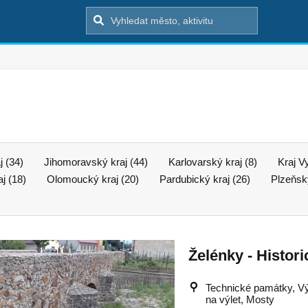
j (34)
Jihomoravský kraj (44)
Karlovarský kraj (8)
Kraj V
j (18)
Olomoucký kraj (20)
Pardubický kraj (26)
Plzeňský
Želénky - Histo
Technické památky, Výle
na výlet, Mosty