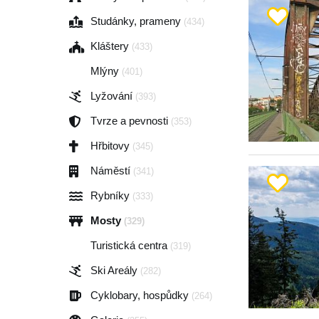
Studánky, prameny
(434)
Kláštery
(433)
Mlýny
(401)
Lyžování
(393)
Tvrze a pevnosti
(353)
Hřbitovy
(345)
Náměstí
(341)
Rybníky
(333)
Mosty
(329)
Turistická centra
(319)
Ski Areály
(282)
Cyklobary, hospůdky
(264)