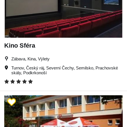
Kino Sféra
Zábava, Kina, Výlety
Turnov
,
Český ráj
,
Severní Čechy
,
Semilsko
,
Prachovské
skály
,
Podkrkonoší