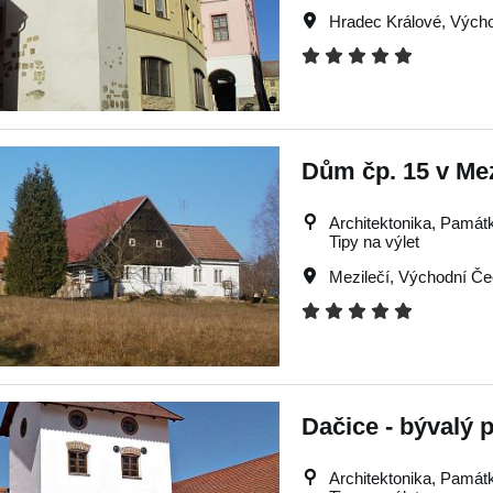
Hradec Králové
,
Výcho
Dům čp. 15 v Mez
Architektonika, Památky
Tipy na výlet
Mezilečí
,
Východní Če
Dačice - bývalý 
Architektonika, Památky