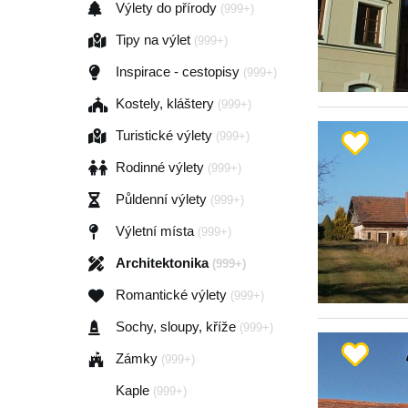
Výlety do přírody
(999+)
Tipy na výlet
(999+)
Inspirace - cestopisy
(999+)
Kostely, kláštery
(999+)
Turistické výlety
(999+)
Rodinné výlety
(999+)
Půldenní výlety
(999+)
Výletní místa
(999+)
Architektonika
(999+)
Romantické výlety
(999+)
Sochy, sloupy, kříže
(999+)
Zámky
(999+)
Kaple
(999+)