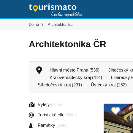
Domů
Architektonika
Architektonika ČR
Hlavní město Praha (536)
Jihočeský kr
Královéhradecký kraj (414)
Liberecký k
Středočeský kraj (231)
Ústecký kraj (252)
Výlety
(999+)
Turistické cíle
(999+)
Památky
(999+)