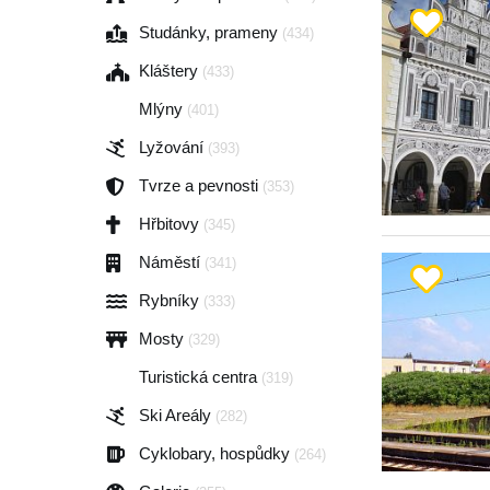
Studánky, prameny
(434)
Kláštery
(433)
Mlýny
(401)
Lyžování
(393)
Tvrze a pevnosti
(353)
Hřbitovy
(345)
Náměstí
(341)
Rybníky
(333)
Mosty
(329)
Turistická centra
(319)
Ski Areály
(282)
Cyklobary, hospůdky
(264)