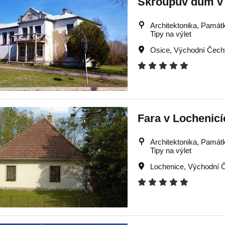
Škroupův dům v 
Architektonika, Památky
Tipy na výlet
Osice
,
Východní Čech
Fara v Lochenicí
Architektonika, Památky
Tipy na výlet
Lochenice
,
Východní 