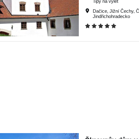
Tipy na výlet
Dačice
,
Jižní Čechy
,
Č
Jindřichohradecko