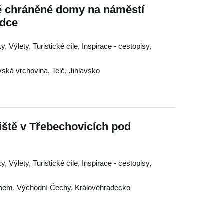
ě chráněné domy na náměstí
adce
, Výlety, Turistické cíle, Inspirace - cestopisy,
ská vrchovina
,
Telč
,
Jihlavsko
iště v Třebechovicích pod
, Výlety, Turistické cíle, Inspirace - cestopisy,
ebem
,
Východní Čechy
,
Královéhradecko