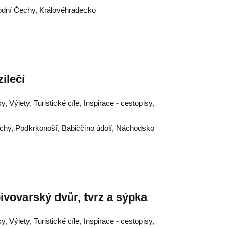
dní Čechy
,
Královéhradecko
ilečí
, Výlety, Turistické cíle, Inspirace - cestopisy,
chy
,
Podkrkonoší
,
Babiččino údolí
,
Náchodsko
pivovarský dvůr, tvrz a sýpka
, Výlety, Turistické cíle, Inspirace - cestopisy,