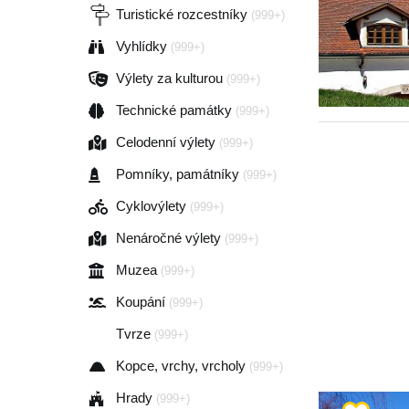
Turistické rozcestníky
(999+)
Vyhlídky
(999+)
Výlety za kulturou
(999+)
Technické památky
(999+)
Celodenní výlety
(999+)
Pomníky, památníky
(999+)
Cyklovýlety
(999+)
Nenáročné výlety
(999+)
Muzea
(999+)
Koupání
(999+)
Tvrze
(999+)
Kopce, vrchy, vrcholy
(999+)
Hrady
(999+)