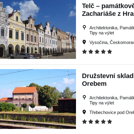
Telč – památkov
Zachariáše z Hr
Architektonika, Památky
Tipy na výlet
Vysočina
,
Českomorav
Družstevní sklad
Orebem
Architektonika, Památky
Tipy na výlet
Třebechovice pod Or