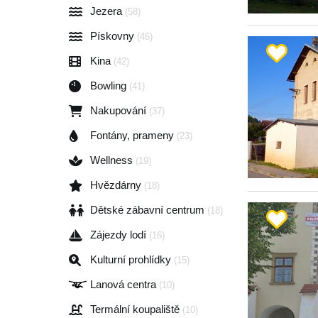
Jezera
(58)
Pískovny
(46)
Kina
(42)
Bowling
(41)
Nakupování
(37)
Fontány, prameny
(23)
Wellness
(19)
Hvězdárny
(18)
Dětské zábavní centrum
(18)
Zájezdy lodí
(16)
Kulturní prohlídky
(15)
Lanová centra
(10)
Termální koupaliště
(10)