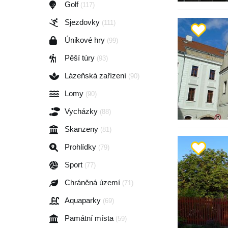
Golf
(117)
Sjezdovky
(111)
Únikové hry
(99)
Pěší túry
(93)
Lázeňská zařízení
(90)
Lomy
(90)
Vycházky
(88)
Skanzeny
(81)
Prohlídky
(79)
Sport
(77)
Chráněná území
(71)
Aquaparky
(69)
Památní místa
(59)