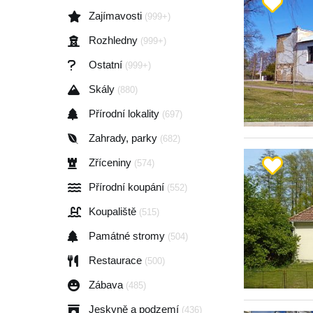
Zajímavosti
(999+)
Rozhledny
(999+)
Ostatní
(999+)
Skály
(880)
Přírodní lokality
(697)
Zahrady, parky
(682)
Zříceniny
(574)
Přírodní koupání
(552)
Koupaliště
(515)
Památné stromy
(504)
Restaurace
(500)
Zábava
(485)
Jeskyně a podzemí
(436)