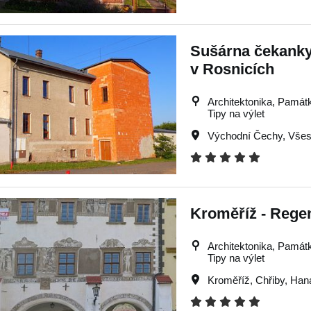
Sušárna čekanky
v Rosnicích
Architektonika, Památky
Tipy na výlet
Východní Čechy
,
Všes
Kroměříž - Rege
Architektonika, Památky
Tipy na výlet
Kroměříž
,
Chřiby
,
Han