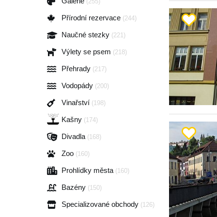
Galerie
(255)
Přírodní rezervace
(244)
Naučné stezky
(221)
Výlety se psem
(218)
Přehrady
(217)
Vodopády
(200)
Vinařství
(198)
Kašny
(174)
Divadla
(168)
Zoo
(160)
Prohlídky města
(160)
Bazény
(150)
Specializované obchody
(126)