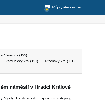
Můj výletní seznam
0
raj Vysočina (132)
Pardubický kraj (191)
Plzeňský kraj (111)
lém náměstí v Hradci Králové
, Výlety, Turistické cíle, Inspirace - cestopisy,