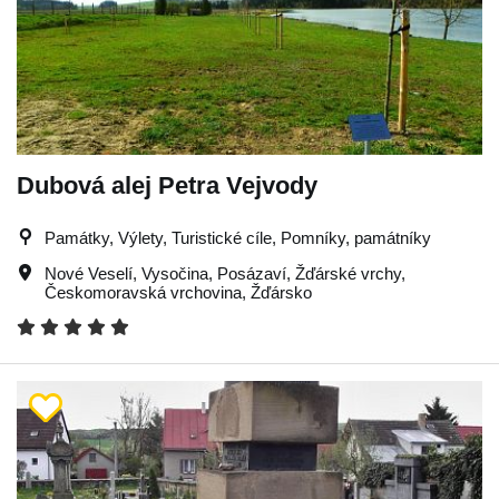
Dubová alej Petra Vejvody
Památky, Výlety, Turistické cíle, Pomníky, památníky
Nové Veselí
,
Vysočina
,
Posázaví
,
Žďárské vrchy
,
Českomoravská vrchovina
,
Žďársko