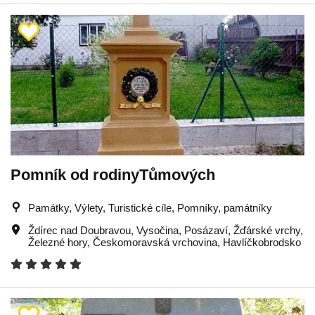
Pomník od rodinyTůmových
Památky, Výlety, Turistické cíle, Pomníky, památníky
Ždírec nad Doubravou
,
Vysočina
,
Posázaví
,
Žďárské vrchy
,
Železné hory
,
Českomoravská vrchovina
,
Havlíčkobrodsko