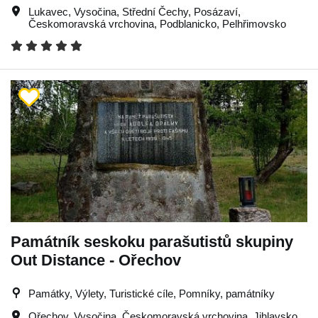
Lukavec
,
Vysočina
,
Střední Čechy
,
Posázaví
,
Českomoravská vrchovina
,
Podblanicko
,
Pelhřimovsko
Památník seskoku parašutistů skupiny
Out Distance - Ořechov
Památky, Výlety, Turistické cíle, Pomníky, památníky
Ořechov
,
Vysočina
,
Českomoravská vrchovina
,
Jihlavsko