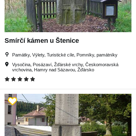
Smírčí kámen u Štenice
Památky, Výlety, Turistické cíle, Pomníky, památníky
Vysočina
,
Posázaví
,
Žďárské vrchy
,
Českomoravská
vrchovina
,
Hamry nad Sázavou
,
Žďársko