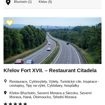
Břuchotín (1)
Křelov (5)
Křelov Fort XVII. – Restaurant Citadela
Restaurace, Cyklovýlety, Výlety, Turistické cíle, Inspirace -
cestopisy, Tipy na výlet, Cyklobary, hospůdky
Křelov-Břuchotín
,
Severní Morava a Slezsko
,
Severní
Morava
,
Haná
,
Olomoucko
,
Střední Morava