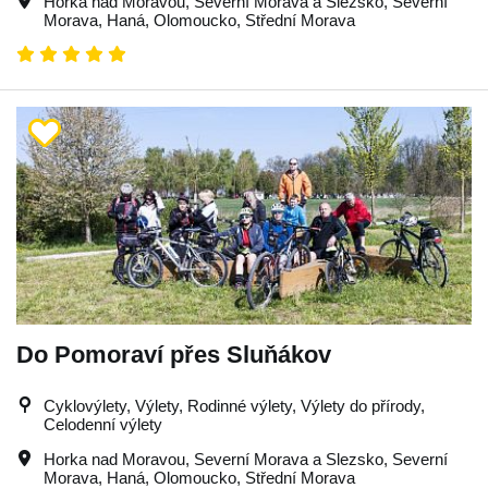
Horka nad Moravou
,
Severní Morava a Slezsko
,
Severní
Morava
,
Haná
,
Olomoucko
,
Střední Morava
Do Pomoraví přes Sluňákov
Cyklovýlety, Výlety, Rodinné výlety, Výlety do přírody,
Celodenní výlety
Horka nad Moravou
,
Severní Morava a Slezsko
,
Severní
Morava
,
Haná
,
Olomoucko
,
Střední Morava