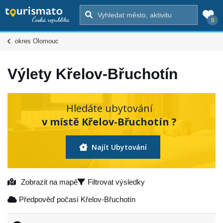
0
okres Olomouc
Výlety Křelov-Břuchotín
Hledáte ubytování
v místě Křelov-Břuchotín ?
Najít Ubytování
Zobrazit na mapě
Filtrovat výsledky
Předpověď počasí Křelov-Břuchotín