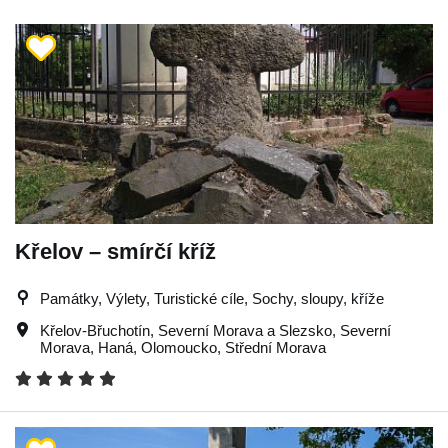
Křelov – smírčí kříž
Památky, Výlety, Turistické cíle, Sochy, sloupy, kříže
Křelov-Břuchotín
,
Severní Morava a Slezsko
,
Severní
Morava
,
Haná
,
Olomoucko
,
Střední Morava