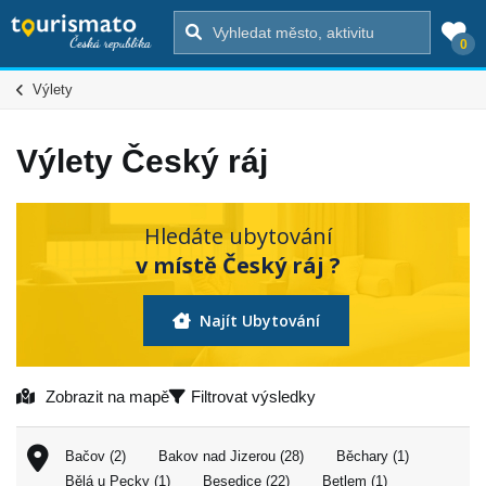
0
Výlety
Výlety Český ráj
Hledáte ubytování
v místě Český ráj ?
Najít Ubytování
Zobrazit na mapě
Filtrovat výsledky
Bačov (2)
Bakov nad Jizerou (28)
Běchary (1)
Bělá u Pecky (1)
Besedice (22)
Betlem (1)