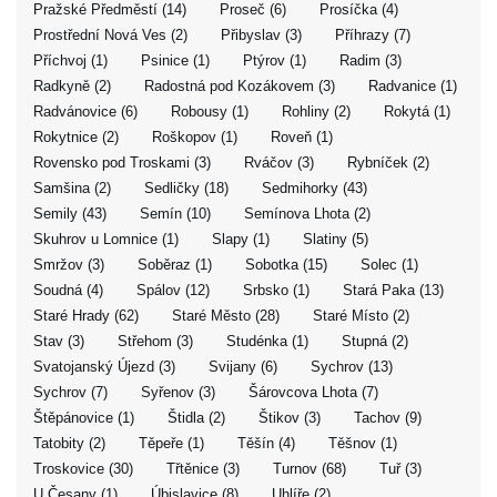
Pražské Předměstí (14)
Proseč (6)
Prosíčka (4)
Prostřední Nová Ves (2)
Přibyslav (3)
Příhrazy (7)
Příchvoj (1)
Psinice (1)
Ptýrov (1)
Radim (3)
Radkyně (2)
Radostná pod Kozákovem (3)
Radvanice (1)
Radvánovice (6)
Robousy (1)
Rohliny (2)
Rokytá (1)
Rokytnice (2)
Roškopov (1)
Roveň (1)
Rovensko pod Troskami (3)
Rváčov (3)
Rybníček (2)
Samšina (2)
Sedličky (18)
Sedmihorky (43)
Semily (43)
Semín (10)
Semínova Lhota (2)
Skuhrov u Lomnice (1)
Slapy (1)
Slatiny (5)
Smržov (3)
Soběraz (1)
Sobotka (15)
Solec (1)
Soudná (4)
Spálov (12)
Srbsko (1)
Stará Paka (13)
Staré Hrady (62)
Staré Město (28)
Staré Místo (2)
Stav (3)
Střehom (3)
Studénka (1)
Stupná (2)
Svatojanský Újezd (3)
Svijany (6)
Sychrov (13)
Sychrov (7)
Syřenov (3)
Šárovcova Lhota (7)
Štěpánovice (1)
Štidla (2)
Štikov (3)
Tachov (9)
Tatobity (2)
Těpeře (1)
Těšín (4)
Těšnov (1)
Troskovice (30)
Třtěnice (3)
Turnov (68)
Tuř (3)
U Česany (1)
Úbislavice (8)
Uhlíře (2)