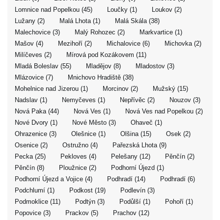
Lomnice nad Popelkou (45)
Loučky (1)
Loukov (2)
Lužany (2)
Malá Lhota (1)
Malá Skála (38)
Malechovice (3)
Malý Rohozec (2)
Markvartice (1)
Mašov (4)
Mezihoří (2)
Michalovice (6)
Michovka (2)
Milíčeves (2)
Mírová pod Kozákovem (11)
Mladá Boleslav (55)
Mladějov (8)
Mladostov (3)
Mlázovice (7)
Mnichovo Hradiště (38)
Mohelnice nad Jizerou (1)
Morcinov (2)
Mužský (15)
Nadslav (1)
Nemyčeves (1)
Nepřívěc (2)
Nouzov (3)
Nová Paka (44)
Nová Ves (1)
Nová Ves nad Popelkou (2)
Nové Dvory (1)
Nové Město (3)
Ohaveč (1)
Ohrazenice (3)
Olešnice (1)
Olšina (15)
Osek (2)
Osenice (2)
Ostružno (4)
Pařezská Lhota (9)
Pecka (25)
Pekloves (4)
Pelešany (12)
Pěnčín (2)
Pěnčín (8)
Ploužnice (2)
Podhorní Újezd (1)
Podhorní Újezd a Vojice (4)
Podhradí (14)
Podhradí (6)
Podchlumí (1)
Podkost (19)
Podlevín (3)
Podmoklice (11)
Podtýn (3)
Podůlší (1)
Pohoří (1)
Popovice (3)
Prackov (5)
Prachov (12)