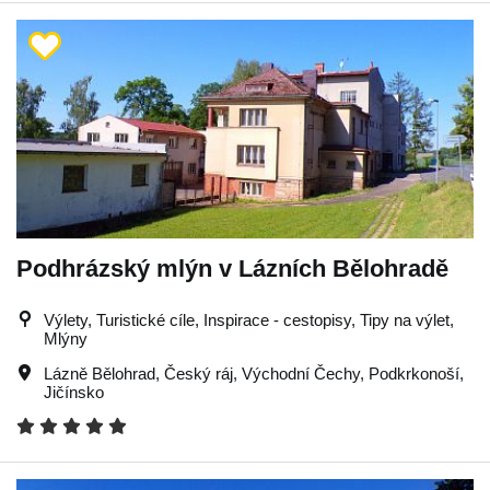
Podhrázský mlýn v Lázních Bělohradě
Výlety, Turistické cíle, Inspirace - cestopisy, Tipy na výlet,
Mlýny
Lázně Bělohrad
,
Český ráj
,
Východní Čechy
,
Podkrkonoší
,
Jičínsko