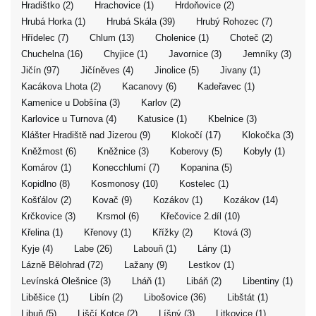
Hradištko (2)
Hrachovice (1)
Hrdoňovice (2)
Hrubá Horka (1)
Hrubá Skála (39)
Hrubý Rohozec (7)
Hřídelec (7)
Chlum (13)
Cholenice (1)
Choteč (2)
Chuchelna (16)
Chyjice (1)
Javornice (3)
Jemníky (3)
Jičín (97)
Jičíněves (4)
Jinolice (5)
Jivany (1)
Kacákova Lhota (2)
Kacanovy (6)
Kadeřavec (1)
Kamenice u Dobšína (3)
Karlov (2)
Karlovice u Turnova (4)
Katusice (1)
Kbelnice (3)
Klášter Hradiště nad Jizerou (9)
Klokočí (17)
Klokočka (3)
Kněžmost (6)
Kněžnice (3)
Koberovy (5)
Kobyly (1)
Komárov (1)
Konecchlumí (7)
Kopanina (5)
Kopidlno (8)
Kosmonosy (10)
Kostelec (1)
Košťálov (2)
Kovač (9)
Kozákov (1)
Kozákov (14)
Krčkovice (3)
Krsmol (6)
Křečovice 2.díl (10)
Křelina (1)
Křenovy (1)
Křížky (2)
Ktová (3)
Kyje (4)
Labe (26)
Labouň (1)
Lány (1)
Lázně Bělohrad (72)
Lažany (9)
Lestkov (1)
Levínská Olešnice (3)
Lháň (1)
Libáň (2)
Libentiny (1)
Liběšice (1)
Libín (2)
Libošovice (36)
Libštát (1)
Libuň (5)
Liščí Kotce (2)
Líšný (3)
Litkovice (1)