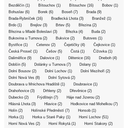
Bezděčín (1)
Bítouchov (1)
Bítouchov (16)
Bobov (1)
Bohuslav (6)
Borek (6)
Boseň (7)
Brada (9)
Brada-Rybníček (16)
Bradlecká Lhota (3)
Branžež (1)
Brdo (1)
Brejlov (3)
Brtev (5)
Březina (2)
Březina u Mladé Boleslavi (3)
Březka (4)
Buda (2)
Bukovina u Turnova (2)
Bukvice (2)
Butoves (1)
Bystřice (1)
Cetenov (2)
Čejetičky (4)
Čejkovice (1)
Česká Proseč (1)
Češov (5)
Čistá (1)
Čížovka (1)
Daliměřice (9)
Dalovice (1)
Dětenice (16)
Dneboh (4)
Dobšín (5)
Dolánky u Turnova (7)
Dolany (1)
Dolní Bousov (2)
Dolní Lochov (1)
Dolní Mezihoří (2)
Dolní Nová Ves (8)
Dolní Sytová (2)
Doubrava u Mnichova Hradiště (1)
Doubravice (1)
Drahoňovice (3)
Drhleny (2)
Dřevěnice (2)
Dubecko (2)
Frýdštejn (7)
Háje nad Jizerou (2)
Hlásná Lhota (3)
Hlavice (2)
Hodkovice nad Mohelkou (7)
Holín (2)
Holínské Předměstí (7)
Honsob (1)
Horka (1)
Horka u Staré Paky (1)
Horní Lochov (51)
Horní Nová Ves (2)
Horní Rokytá (1)
Horní Stakory (2)