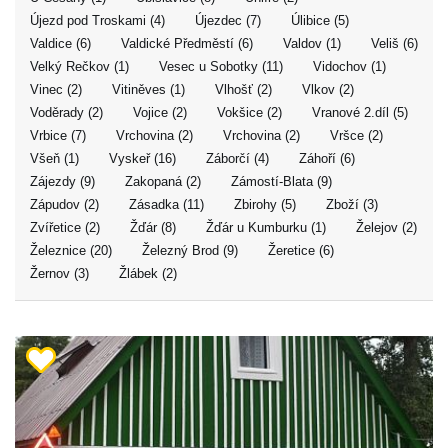
Újezd pod Troskami (4)
Újezdec (7)
Úlibice (5)
Valdice (6)
Valdické Předměstí (6)
Valdov (1)
Veliš (6)
Velký Rečkov (1)
Vesec u Sobotky (11)
Vidochov (1)
Vinec (2)
Vitiněves (1)
Vlhošť (2)
Vlkov (2)
Voděrady (2)
Vojice (2)
Vokšice (2)
Vranové 2.díl (5)
Vrbice (7)
Vrchovina (2)
Vrchovina (2)
Vršce (2)
Všeň (1)
Vyskeř (16)
Záborčí (4)
Záhoří (6)
Zájezdy (9)
Zakopaná (2)
Zámostí-Blata (9)
Zápudov (2)
Zásadka (11)
Zbirohy (5)
Zboží (3)
Zvířetice (2)
Žďár (8)
Žďár u Kumburku (1)
Želejov (2)
Železnice (20)
Železný Brod (9)
Žeretice (6)
Žernov (3)
Žlábek (2)