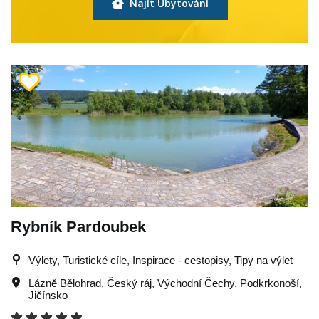
Najít Ubytování
Rybník Pardoubek
Výlety, Turistické cíle, Inspirace - cestopisy, Tipy na výlet
Lázně Bělohrad
,
Český ráj
,
Východní Čechy
,
Podkrkonoší
,
Jičínsko