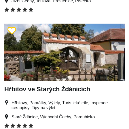
Jižní Čechy
,
Toulava
,
Přeštěnice
,
Písecko
Hřbitov ve Starých Ždánicích
Hřbitovy, Památky, Výlety, Turistické cíle, Inspirace -
cestopisy, Tipy na výlet
Staré Ždánice
,
Východní Čechy
,
Pardubicko