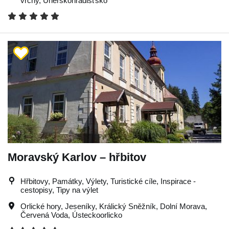
vrchy
,
Uherskohradišťsko
Moravský Karlov – hřbitov
Hřbitovy, Památky, Výlety, Turistické cíle, Inspirace -
cestopisy, Tipy na výlet
Orlické hory
,
Jeseníky
,
Králický Sněžník
,
Dolní Morava
,
Červená Voda
,
Ústeckoorlicko