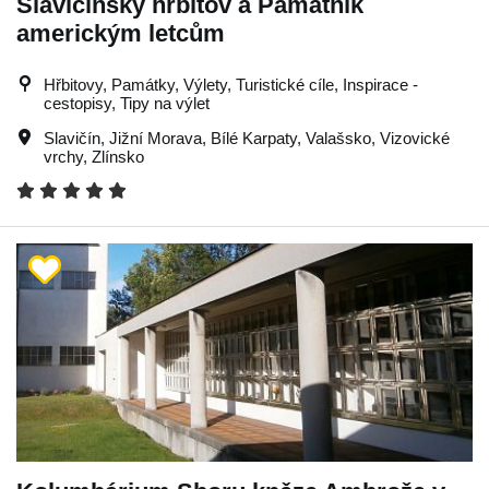
Slavičínský hřbitov a Památník
americkým letcům
Hřbitovy, Památky, Výlety, Turistické cíle, Inspirace -
cestopisy, Tipy na výlet
Slavičín
,
Jižní Morava
,
Bílé Karpaty
,
Valašsko
,
Vizovické
vrchy
,
Zlínsko