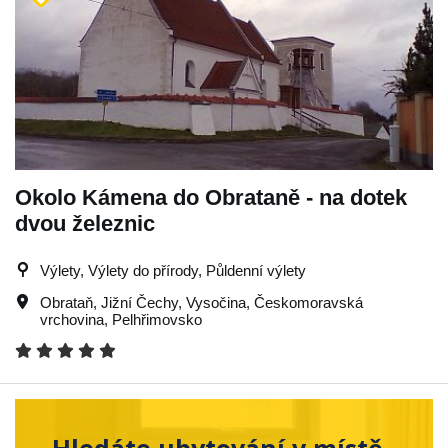
Okolo Kámena do Obrataně - na dotek
dvou železnic
Výlety, Výlety do přírody, Půldenní výlety
Obrataň
,
Jižní Čechy
,
Vysočina
,
Českomoravská
vrchovina
,
Pelhřimovsko