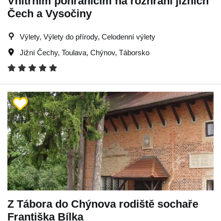
Vnitřním pohraničím na rozhraní jižních
Čech a Vysočiny
Výlety, Výlety do přírody, Celodenní výlety
Jižní Čechy
,
Toulava
,
Chýnov
,
Táborsko
Z Tábora do Chýnova rodiště sochaře
Františka Bílka