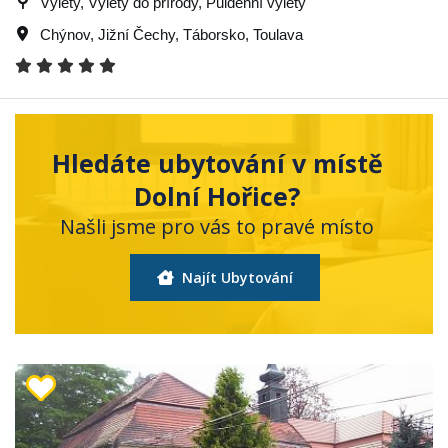
Výlety, Výlety do přírody, Půldenní výlety
Chýnov
,
Jižní Čechy
,
Táborsko
,
Toulava
Hledáte ubytování v místě
Dolní Hořice?
Našli jsme pro vás to pravé místo
Najít Ubytování