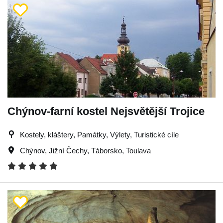
Chýnov-farní kostel Nejsvětější Trojice
Kostely, kláštery, Památky, Výlety, Turistické cíle
Chýnov
,
Jižní Čechy
,
Táborsko
,
Toulava