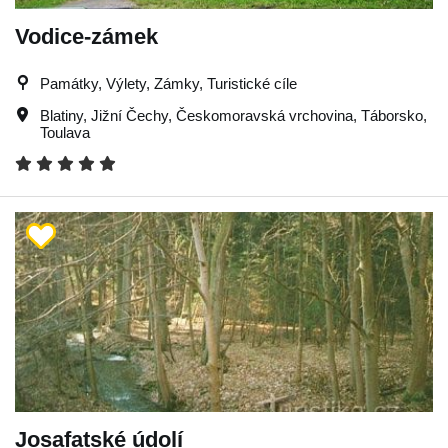
Vodice-zámek
Památky, Výlety, Zámky, Turistické cíle
Blatiny
,
Jižní Čechy
,
Českomoravská vrchovina
,
Táborsko
,
Toulava
Josafatské údolí