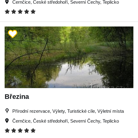
Černčice
,
České středohoří
,
Severní Čechy
,
Teplicko
Březina
Přírodní rezervace, Výlety, Turistické cíle, Výletní místa
Černčice
,
České středohoří
,
Severní Čechy
,
Teplicko