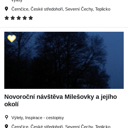
Černčice
,
České středohoří
,
Severní Čechy
,
Teplicko
Novoroční návštěva Milešovky a jejího
okolí
Výlety, Inspirace - cestopisy
Černčice
,
České středohoří
,
Severní Čechy
,
Teplicko