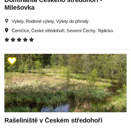
Milešovka
Výlety, Rodinné výlety, Výlety do přírody
Černčice
,
České středohoří
,
Severní Čechy
,
Teplicko
Rašeliniště v Českém středohoří