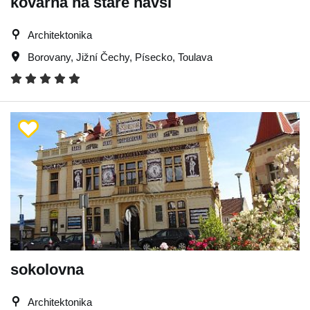
kovárna na staré návsi
Architektonika
Borovany
,
Jižní Čechy
,
Písecko
,
Toulava
sokolovna
Architektonika