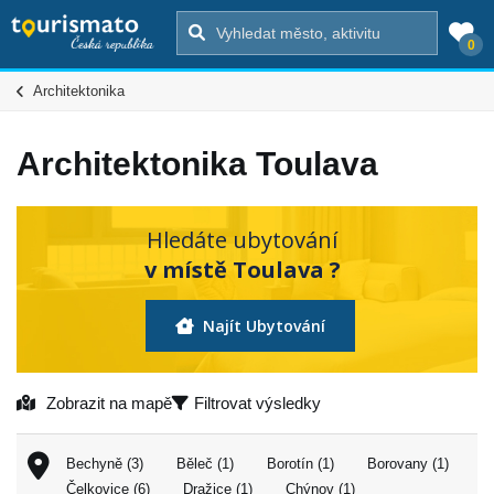
0
Architektonika
Architektonika Toulava
Hledáte ubytování
v místě Toulava ?
Najít Ubytování
Zobrazit na mapě
Filtrovat výsledky
Bechyně (3)
Běleč (1)
Borotín (1)
Borovany (1)
Čelkovice (6)
Dražice (1)
Chýnov (1)