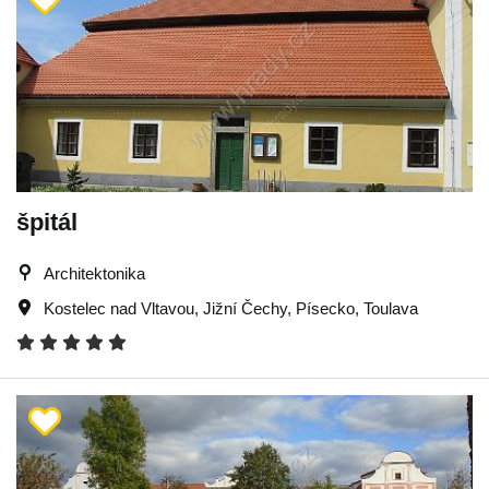
špitál
Architektonika
Kostelec nad Vltavou
,
Jižní Čechy
,
Písecko
,
Toulava