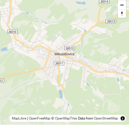
MapLibre
|
OpenFreeMap
© OpenMapTiles
Data from
OpenStreetMap