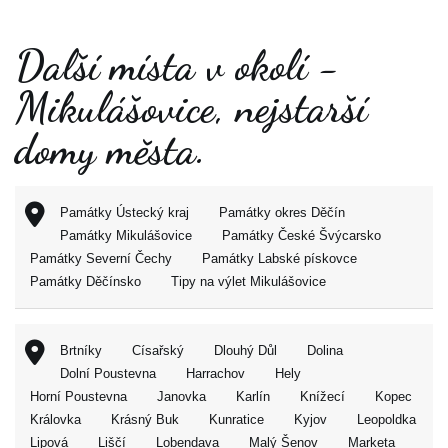
Další místa v okolí -
Mikulášovice, nejstarší
domy města.
Památky Ústecký kraj
Památky okres Děčín
Památky Mikulášovice
Památky České Švýcarsko
Památky Severní Čechy
Památky Labské pískovce
Památky Děčínsko
Tipy na výlet Mikulášovice
Brtníky
Císařský
Dlouhý Důl
Dolina
Dolní Poustevna
Harrachov
Hely
Horní Poustevna
Janovka
Karlín
Knížecí
Kopec
Královka
Krásný Buk
Kunratice
Kyjov
Leopoldka
Lipová
Liščí
Lobendava
Malý Šenov
Marketa