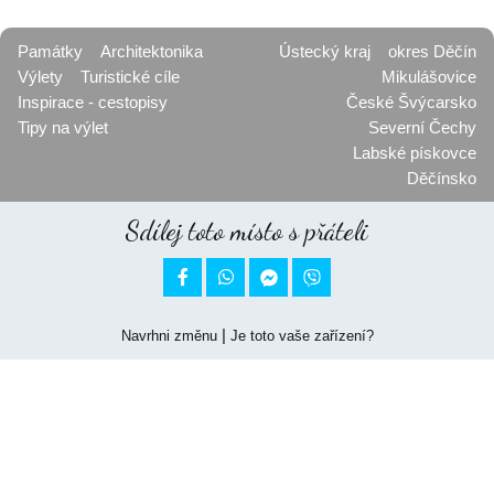
Památky
Architektonika
Ústecký kraj
okres Děčín
Výlety
Turistické cíle
Mikulášovice
Inspirace - cestopisy
České Švýcarsko
Tipy na výlet
Severní Čechy
Labské pískovce
Děčínsko
Sdílej toto místo s přáteli


|
Navrhni změnu
Je toto vaše zařízení?