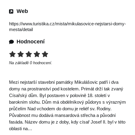
Web
https://www.turistika.cz/mista/mikulasovice-nejstarsi-domy-
mesta/detail
Hodnocení
Na základě
0
hodnocení.
Mezi nejstarší stavební památky Mikulášovic patří i dva
domy na prostranství pod kostelem. Primát drží tak zvaný
Císařský dům. Byl postaven v polovině 18. století v
barokním slohu. Dům má obdélníkový půdorys s výrazným
průčelím Nad vchodem do domu je reliéf sv. Rodiny.
Půvabnost mu dodává mansardová střecha a původní
fasáda. Název domu je z doby, kdy císař Josef II. byl v této
oblasti na…