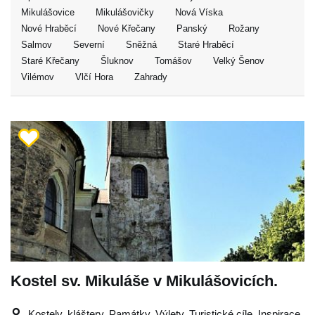
Mikulášovice
Mikulášovičky
Nová Víska
Nové Hraběcí
Nové Křečany
Panský
Rožany
Salmov
Severní
Sněžná
Staré Hraběcí
Staré Křečany
Šluknov
Tomášov
Velký Šenov
Vilémov
Vlčí Hora
Zahrady
Kostel sv. Mikuláše v Mikulášovicích.
Kostely, kláštery, Památky, Výlety, Turistické cíle, Inspirace