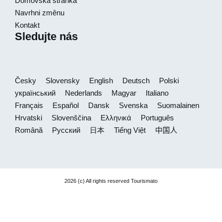
Domovská stránka
Navrhni změnu
Kontakt
Sledujte nás
Česky
Slovensky
English
Deutsch
Polski
український
Nederlands
Magyar
Italiano
Français
Español
Dansk
Svenska
Suomalainen
Hrvatski
Slovenščina
Ελληνικά
Português
Română
Русский
日本
Tiếng Việt
中国人
2026 (c) All rights reserved Tourismato