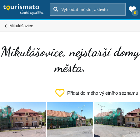
0
Mikulášovice
Mikulášovice, nejstarší domy
města.
Přidat do mého výletního seznamu