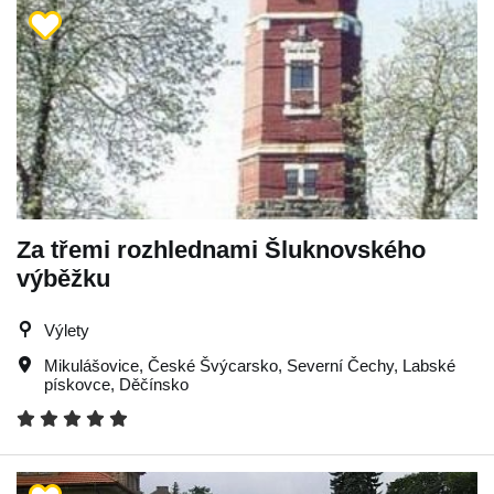
Za třemi rozhlednami Šluknovského
výběžku
Výlety
Mikulášovice
,
České Švýcarsko
,
Severní Čechy
,
Labské
pískovce
,
Děčínsko