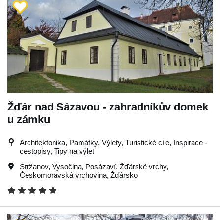
Žďár nad Sázavou - zahradníkův domek
u zámku
Architektonika, Památky, Výlety, Turistické cíle, Inspirace -
cestopisy, Tipy na výlet
Stržanov
,
Vysočina
,
Posázaví
,
Žďárské vrchy
,
Českomoravská vrchovina
,
Žďársko