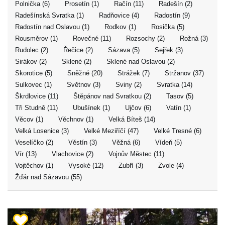
Polnička (6)
Prosetín (1)
Račín (11)
Radešín (2)
Radešínská Svratka (1)
Radňovice (4)
Radostín (9)
Radostín nad Oslavou (1)
Rodkov (1)
Rosička (5)
Rousměrov (1)
Rovečné (11)
Rozsochy (2)
Rožná (3)
Rudolec (2)
Řečice (2)
Sázava (5)
Sejřek (3)
Sirákov (2)
Sklené (2)
Sklené nad Oslavou (2)
Skorotice (5)
Sněžné (20)
Strážek (7)
Stržanov (37)
Sulkovec (1)
Světnov (3)
Sviny (2)
Svratka (14)
Škrdlovice (11)
Štěpánov nad Svratkou (2)
Tasov (5)
Tři Studně (11)
Ubušínek (1)
Ujčov (6)
Vatín (1)
Věcov (1)
Věchnov (1)
Velká Bíteš (14)
Velká Losenice (3)
Velké Meziříčí (47)
Velké Tresné (6)
Veselíčko (2)
Věstín (3)
Věžná (6)
Vídeň (5)
Vír (13)
Vlachovice (2)
Vojnův Městec (11)
Vojtěchov (1)
Vysoké (12)
Zubří (3)
Zvole (4)
Žďár nad Sázavou (55)