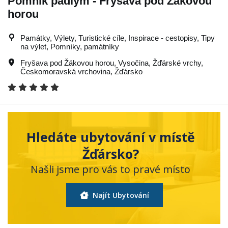
Pomník padlým - Fryšava pod Žákovou
horou
Památky, Výlety, Turistické cíle, Inspirace - cestopisy, Tipy
na výlet, Pomníky, památníky
Fryšava pod Žákovou horou
,
Vysočina
,
Žďárské vrchy
,
Českomoravská vrchovina
,
Žďársko
Hledáte ubytování v místě
Žďársko?
Našli jsme pro vás to pravé místo
Najít Ubytování