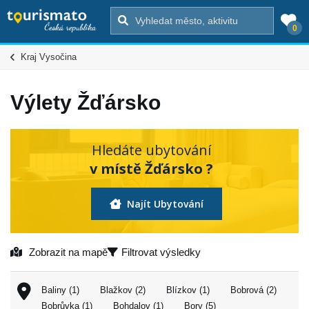
0
Kraj Vysočina
Výlety Žďársko
Hledáte ubytování
v místě Žďársko ?
Najít Ubytování
Zobrazit na mapě
Filtrovat výsledky
Baliny (1)
Blažkov (2)
Blízkov (1)
Bobrová (2)
Bobrůvka (1)
Bohdalov (1)
Bory (5)