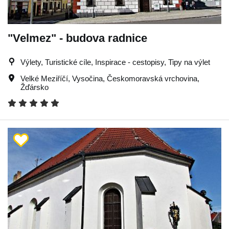
"Velmez" - budova radnice
Výlety, Turistické cíle, Inspirace - cestopisy, Tipy na výlet
Velké Meziříčí
,
Vysočina
,
Českomoravská vrchovina
,
Žďársko