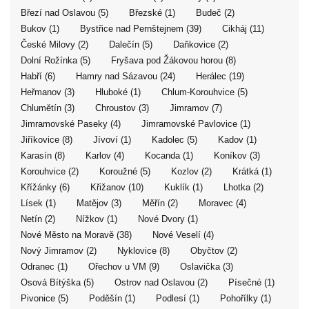
Březí nad Oslavou (5)
Březské (1)
Budeč (2)
Bukov (1)
Bystřice nad Pernštejnem (39)
Cikháj (11)
České Milovy (2)
Dalečín (5)
Daňkovice (2)
Dolní Rožínka (5)
Fryšava pod Žákovou horou (8)
Habří (6)
Hamry nad Sázavou (24)
Herálec (19)
Heřmanov (3)
Hluboké (1)
Chlum-Korouhvice (5)
Chlumětín (3)
Chroustov (3)
Jimramov (7)
Jimramovské Paseky (4)
Jimramovské Pavlovice (1)
Jiříkovice (8)
Jívoví (1)
Kadolec (5)
Kadov (1)
Karasín (8)
Karlov (4)
Kocanda (1)
Koníkov (3)
Korouhvice (2)
Koroužné (5)
Kozlov (2)
Krátká (1)
Křížánky (6)
Křižanov (10)
Kuklík (1)
Lhotka (2)
Lísek (1)
Matějov (3)
Měřín (2)
Moravec (4)
Netín (2)
Nížkov (1)
Nové Dvory (1)
Nové Město na Moravě (38)
Nové Veselí (4)
Nový Jimramov (2)
Nyklovice (8)
Obyčtov (2)
Odranec (1)
Ořechov u VM (9)
Oslavička (3)
Osová Bítýška (5)
Ostrov nad Oslavou (2)
Písečné (1)
Pivonice (5)
Poděšín (1)
Podlesí (1)
Pohořílky (1)