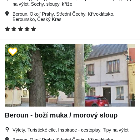
na výlet, Sochy, sloupy, kříže
Beroun
,
Okolí Prahy
,
Střední Čechy
,
Křivoklátsko
,
Berounsko
,
Český Kras
Beroun - boží muka / morový sloup
Výlety, Turistické cíle, Inspirace - cestopisy, Tipy na výlet
Beroun
,
Okolí Prahy
,
Střední Čechy
,
Křivoklátsko
,