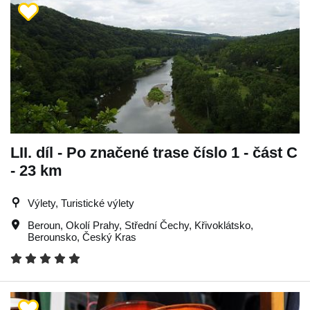
LII. díl - Po značené trase číslo 1 - část C
- 23 km
Výlety, Turistické výlety
Beroun
,
Okolí Prahy
,
Střední Čechy
,
Křivoklátsko
,
Berounsko
,
Český Kras