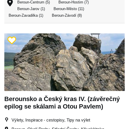
Beroun-Centrum (5)
Beroun-Hostim (7)
Beroun-Jarov (1)
Beroun-Město (11)
Beroun-Zavadilka (1)
Beroun-Závodí (8)
Berounsko a Český kras IV. (závěrečný
epilog se skálami a Otou Pavlem)
Výlety, Inspirace - cestopisy, Tipy na výlet