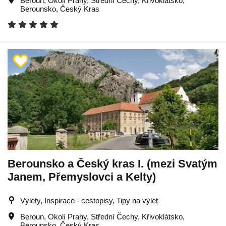
Beroun
,
Okolí Prahy
,
Střední Čechy
,
Křivoklátsko
,
Berounsko
,
Český Kras
Berounsko a Český kras I. (mezi Svatým
Janem, Přemyslovci a Kelty)
Výlety, Inspirace - cestopisy, Tipy na výlet
Beroun
,
Okolí Prahy
,
Střední Čechy
,
Křivoklátsko
,
Berounsko
,
Český Kras