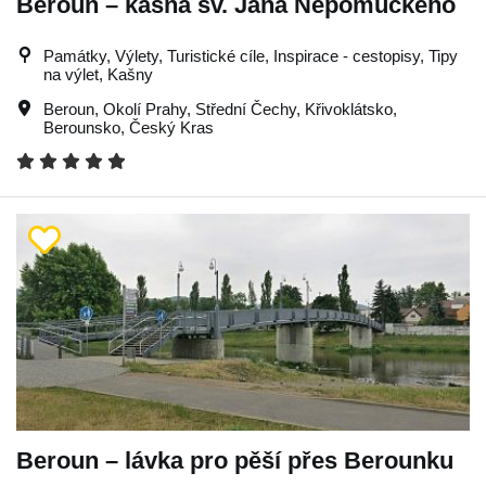
Beroun – kašna sv. Jana Nepomuckého
Památky, Výlety, Turistické cíle, Inspirace - cestopisy, Tipy
na výlet, Kašny
Beroun
,
Okolí Prahy
,
Střední Čechy
,
Křivoklátsko
,
Berounsko
,
Český Kras
Beroun – lávka pro pěší přes Berounku