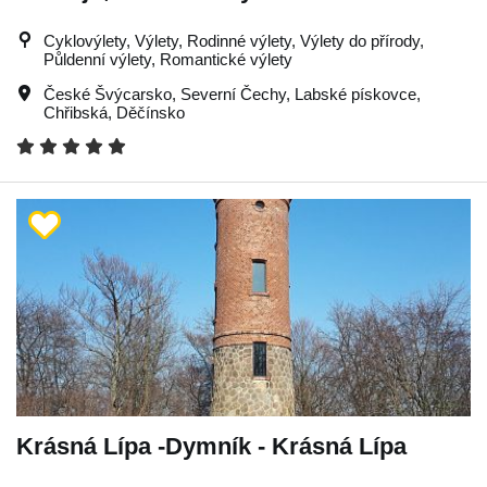
Cyklovýlety, Výlety, Rodinné výlety, Výlety do přírody,
Půldenní výlety, Romantické výlety
České Švýcarsko
,
Severní Čechy
,
Labské pískovce
,
Chřibská
,
Děčínsko
Krásná Lípa -Dymník - Krásná Lípa