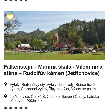
Falkenštejn – Mariina skála - Vilemínina
stěna – Rudolfův kámen (Jetřichovice)
Výlety, Rodinné výlety, Výlety do přírody, Romantické
výlety, Celodenní výlety, Tipy na výlet, Výlety se psem
Jetřichovice
,
České Švýcarsko
,
Severní Čechy
,
Labské
pískovce
,
Děčínsko