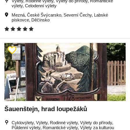
Výlety, Rodinné výlety, Výlety do přírody, Romantické
výlety, Celodenní výlety
Mezná
,
České Švýcarsko
,
Severní Čechy
,
Labské
pískovce
,
Děčínsko
Šauenštejn, hrad loupežáků
Cyklovýlety, Výlety, Rodinné výlety, Výlety do přírody,
Půldenní výlety, Romantické výlety, Výlety za kulturou