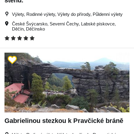
stěnu.
Výlety, Rodinné výlety, Výlety do přírody, Půldenní výlety
České Švýcarsko
,
Severní Čechy
,
Labské pískovce
,
Děčín
,
Děčínsko
Gabrielinou stezkou k Pravčické bráně