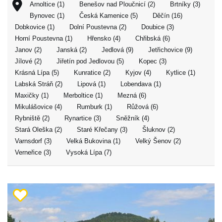
Arnoltice (1)
Benešov nad Ploučnicí (2)
Brtníky (3)
Bynovec (1)
Česká Kamenice (5)
Děčín (16)
Dobkovice (1)
Dolní Poustevna (2)
Doubice (3)
Horní Poustevna (1)
Hřensko (4)
Chřibská (6)
Janov (2)
Janská (2)
Jedlová (9)
Jetřichovice (9)
Jílové (2)
Jiřetín pod Jedlovou (5)
Kopec (3)
Krásná Lípa (5)
Kunratice (2)
Kyjov (4)
Kytlice (1)
Labská Stráň (2)
Lipová (1)
Lobendava (1)
Maxičky (1)
Merboltice (1)
Mezná (6)
Mikulášovice (4)
Rumburk (1)
Růžová (6)
Rybniště (2)
Rynartice (3)
Sněžník (4)
Stará Oleška (2)
Staré Křečany (3)
Šluknov (2)
Varnsdorf (3)
Velká Bukovina (1)
Velký Šenov (2)
Verneřice (3)
Vysoká Lípa (7)