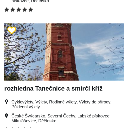
pískovce
,
Děčínsko
rozhledna Tanečnice a smirčí kříž
Cyklovýlety, Výlety, Rodinné výlety, Výlety do přírody,
Půldenní výlety
České Švýcarsko
,
Severní Čechy
,
Labské pískovce
,
Mikulášovice
,
Děčínsko