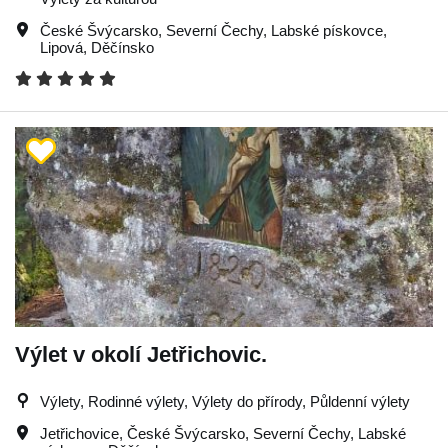
České Švýcarsko
,
Severní Čechy
,
Labské pískovce
,
Lipová
,
Děčínsko
Výlet v okolí Jetřichovic.
Výlety, Rodinné výlety, Výlety do přírody, Půldenní výlety
Jetřichovice
,
České Švýcarsko
,
Severní Čechy
,
Labské