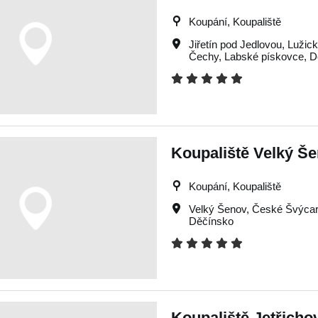
Koupání, Koupaliště
Jiřetín pod Jedlovou
,
Lužick
Čechy
,
Labské pískovce
,
D
Koupaliště Velký Š
Koupání, Koupaliště
Velký Šenov
,
České Švýca
Děčínsko
Koupaliště Jetřicho