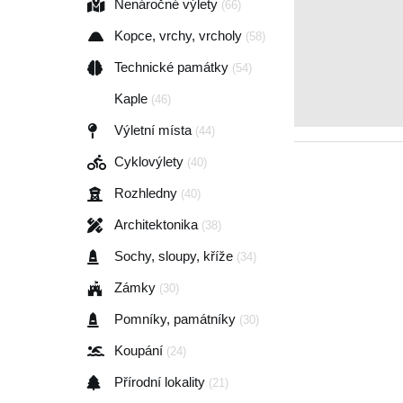
Nenáročné výlety
(66)
Kopce, vrchy, vrcholy
(58)
Technické památky
(54)
Kaple
(46)
Výletní místa
(44)
Cyklovýlety
(40)
Rozhledny
(40)
Architektonika
(38)
Sochy, sloupy, kříže
(34)
Zámky
(30)
Pomníky, památníky
(30)
Koupání
(24)
Přírodní lokality
(21)