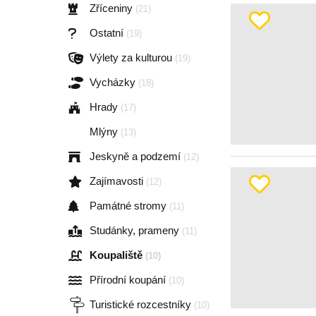
Zříceniny
(21)
Ostatní
(19)
Výlety za kulturou
(19)
Vycházky
(18)
Hrady
(17)
Mlýny
(13)
Jeskyně a podzemí
(12)
Zajímavosti
(12)
Památné stromy
(11)
Studánky, prameny
(11)
Koupaliště
(10)
Přírodní koupání
(10)
Turistické rozcestníky
(10)