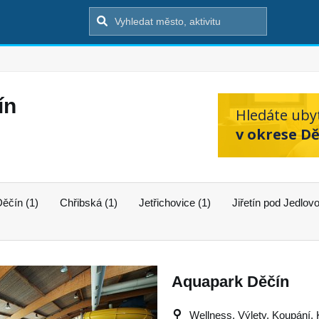
ín
Hledáte uby
v okrese Dě
ěčín (1)
Chřibská (1)
Jetřichovice (1)
Jiřetín pod Jedlovo
Aquapark Děčín
Wellness, Výlety, Koupání, 