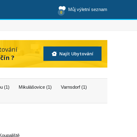
Můj výletní seznam
0
tování
Najít Ubytování
čín ?
u (1)
Mikulášovice (1)
Varnsdorf (1)
Koupaliště