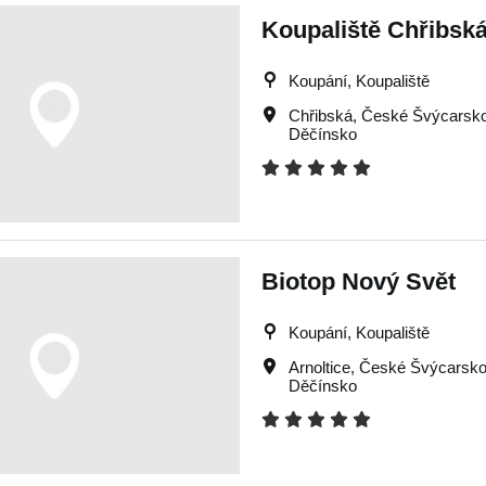
Koupaliště Chřibsk
Koupání, Koupaliště
Chřibská
,
České Švýcarsk
Děčínsko
Biotop Nový Svět
Koupání, Koupaliště
Arnoltice
,
České Švýcarsk
Děčínsko