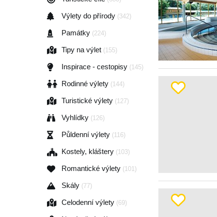
Výlety do přírody
(342)
Památky
(224)
Tipy na výlet
(155)
Inspirace - cestopisy
(145)
Rodinné výlety
(144)
Turistické výlety
(127)
Vyhlídky
(126)
Půldenní výlety
(116)
Kostely, kláštery
(103)
Romantické výlety
(101)
Skály
(77)
Celodenní výlety
(69)