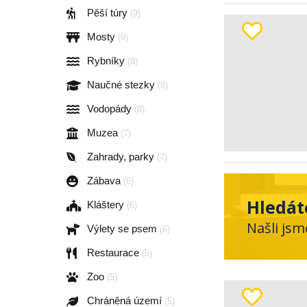
Pěší túry
(9)
Mosty
(9)
Rybníky
(8)
Naučné stezky
(8)
Vodopády
(8)
Muzea
(7)
Zahrady, parky
(7)
Zábava
(6)
Hledát
Kláštery
(6)
Našli jsm
Výlety se psem
(6)
Restaurace
(5)
Zoo
(5)
Chráněná území
(5)