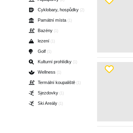
Cyklobary, hospůdky
(2)
Památní místa
(1)
Bazény
(1)
lezení
(1)
Golf
(1)
Kulturní prohlídky
(1)
Wellness
(1)
Termální koupaliště
(1)
Sjezdovky
(1)
Ski Areály
(1)