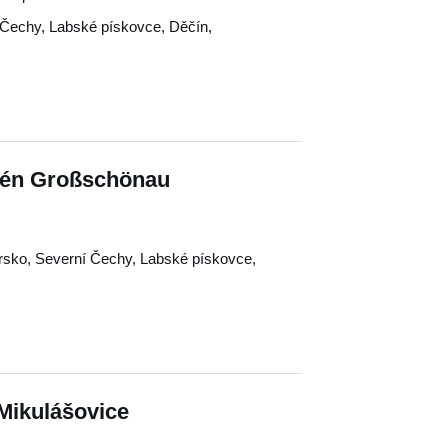
 Čechy
,
Labské pískovce
,
Děčín
,
zén Großschönau
rsko
,
Severní Čechy
,
Labské pískovce
,
 Mikulášovice