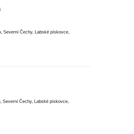
á
o
,
Severní Čechy
,
Labské pískovce
,
o
,
Severní Čechy
,
Labské pískovce
,