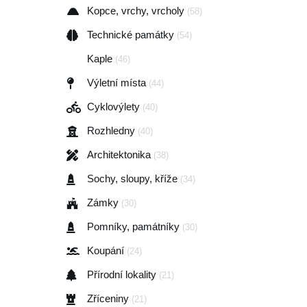
Kopce, vrchy, vrcholy
(58)
Technické památky
(54)
Kaple
(46)
Výletní místa
(44)
Cyklovýlety
(40)
Rozhledny
(40)
Architektonika
(38)
Sochy, sloupy, kříže
(34)
Zámky
(30)
Pomníky, památníky
(30)
Koupání
(24)
Přírodní lokality
(21)
Zříceniny
(21)