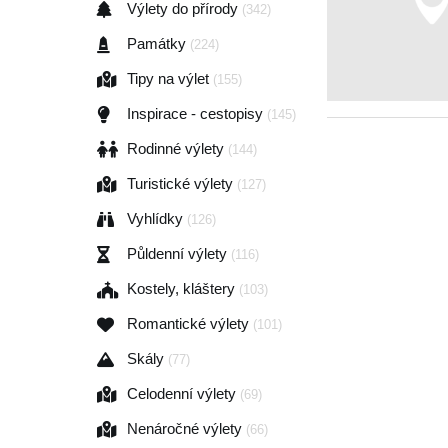
Výlety do přírody
(342)
Památky
(224)
Tipy na výlet
(155)
Inspirace - cestopisy
(145)
Rodinné výlety
(144)
Turistické výlety
(127)
Vyhlídky
(126)
Půldenní výlety
(116)
Kostely, kláštery
(103)
Romantické výlety
(101)
Skály
(77)
Celodenní výlety
(69)
Nenáročné výlety
(66)