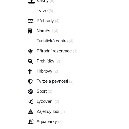
Kašny
(5)
Tvrze
(5)
Přehrady
(4)
Náměstí
(4)
Turistická centra
(4)
Přírodní rezervace
(3)
Prohlídky
(2)
Hřbitovy
(2)
Tvrze a pevnosti
(2)
Sport
(2)
Lyžování
(2)
Zájezdy lodí
(2)
Aquaparky
(2)