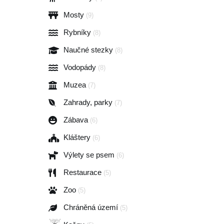
Mosty
(9)
Rybníky
(8)
Naučné stezky
(8)
Vodopády
(8)
Muzea
(7)
Zahrady, parky
(7)
Zábava
(6)
Kláštery
(6)
Výlety se psem
(6)
Restaurace
(5)
Zoo
(5)
Chráněná území
(5)