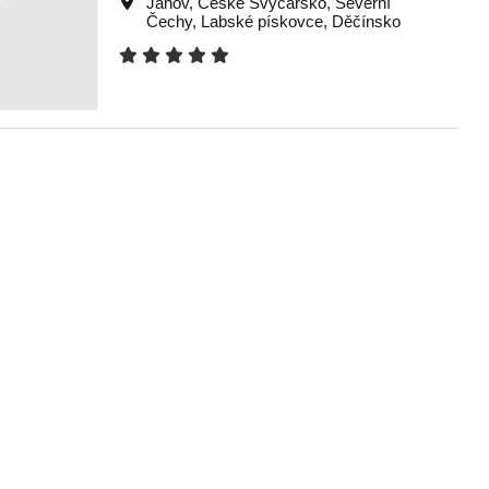
Janov
,
České Švýcarsko
,
Severní
Čechy
,
Labské pískovce
,
Děčínsko