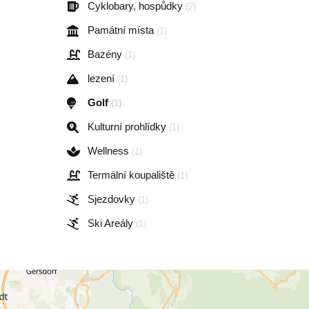
Cyklobary, hospůdky
(2)
Památní místa
(1)
Bazény
(1)
lezení
(1)
Golf
(1)
Kulturní prohlídky
(1)
Wellness
(1)
Termální koupaliště
(1)
Sjezdovky
(1)
Ski Areály
(1)