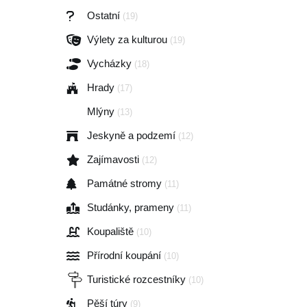
Ostatní
(19)
Výlety za kulturou
(19)
Vycházky
(18)
Hrady
(17)
Mlýny
(13)
Jeskyně a podzemí
(12)
Zajímavosti
(12)
Památné stromy
(11)
Studánky, prameny
(11)
Koupaliště
(10)
Přírodní koupání
(10)
Turistické rozcestníky
(10)
Pěší túry
(9)