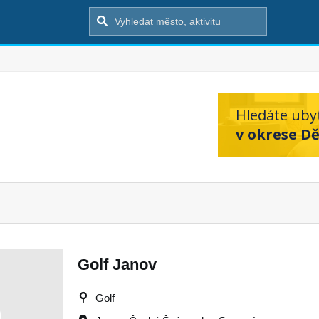
Hledáte uby
v okrese Dě
Golf Janov
Golf