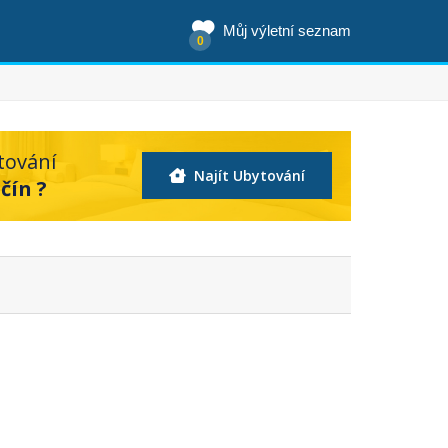
Můj výletní seznam
0
tování
Najít Ubytování
čín ?