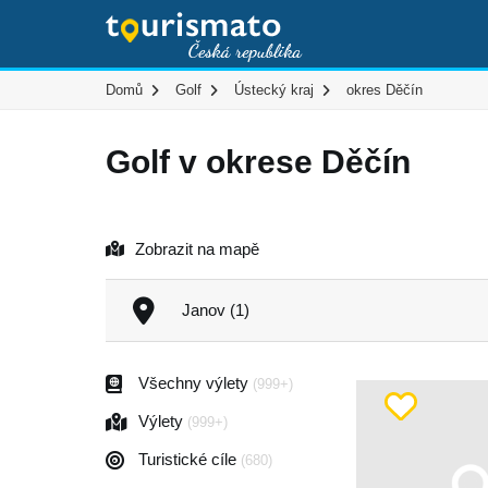
Domů
Golf
Ústecký kraj
okres Děčín
Golf v okrese Děčín
Zobrazit na mapě
Janov (1)
Všechny výlety
(999+)
Výlety
(999+)
Turistické cíle
(680)