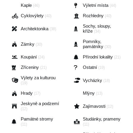
Kaple
Výletní místa
(46)
(44)
Cyklovýlety
Rozhledny
(40)
(40)
Sochy, sloupy,
Architektonika
(38)
kříže
(34)
Pomníky,
Zámky
(30)
památníky
(30)
Koupání
Přírodní lokality
(24)
(21)
Zříceniny
Ostatní
(21)
(19)
Výlety za kulturou
Vycházky
(18)
(19)
Hrady
Mlýny
(17)
(13)
Jeskyně a podzemí
Zajímavosti
(12)
(12)
Památné stromy
Studánky, prameny
(11)
(11)