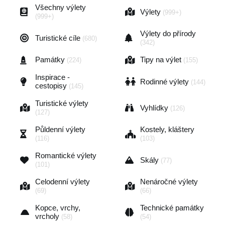
Všechny výlety
Výlety
(999+)
(999+)
Výlety do přírody
Turistické cíle
(680)
(342)
Památky
Tipy na výlet
(224)
(155)
Inspirace -
Rodinné výlety
(144)
cestopisy
(145)
Turistické výlety
Vyhlídky
(126)
(127)
Půldenní výlety
Kostely, kláštery
(116)
(103)
Romantické výlety
Skály
(77)
(101)
Celodenní výlety
Nenáročné výlety
(69)
(66)
Kopce, vrchy,
Technické památky
vrcholy
(58)
(54)