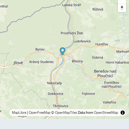
MapLibre
|
OpenFreeMap
© OpenMapTiles
Data from
OpenStreetMap