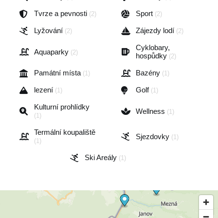
Tvrze a pevnosti
Sport
(2)
(2)
Lyžování
Zájezdy lodí
(2)
(2)
Cyklobary,
Aquaparky
(2)
hospůdky
(2)
Památní místa
Bazény
(1)
(1)
lezení
Golf
(1)
(1)
Kulturní prohlídky
Wellness
(1)
(1)
Termální koupaliště
Sjezdovky
(1)
(1)
Ski Areály
(1)