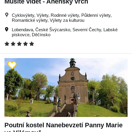
Musíte vidět - Anenský vrch
Cyklovýlety, Výlety, Rodinné výlety, Půldenní výlety,
Romantické výlety, Výlety za kulturou
Lobendava
,
České Švýcarsko
,
Severní Čechy
,
Labské
pískovce
,
Děčínsko
Poutní kostel Nanebevzetí Panny Marie