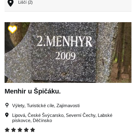
Liščí (2)
Menhir u Špičáku.
Výlety, Turistické cíle, Zajímavosti
Lipová
,
České Švýcarsko
,
Severní Čechy
,
Labské
pískovce
,
Děčínsko