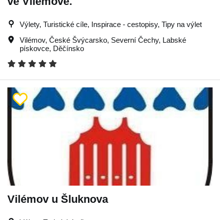
ve Vilémově.
Výlety, Turistické cíle, Inspirace - cestopisy, Tipy na výlet
Vilémov
,
České Švýcarsko
,
Severní Čechy
,
Labské
pískovce
,
Děčínsko
Vilémov u Šluknova