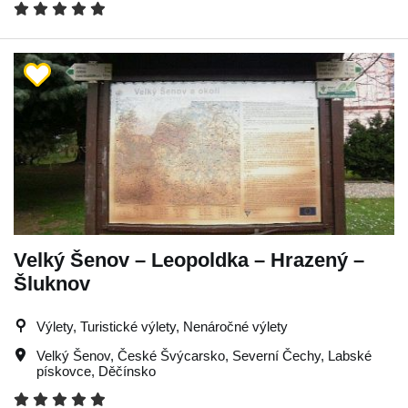
Velký Šenov – Leopoldka – Hrazený –
Šluknov
Výlety, Turistické výlety, Nenáročné výlety
Velký Šenov
,
České Švýcarsko
,
Severní Čechy
,
Labské
pískovce
,
Děčínsko