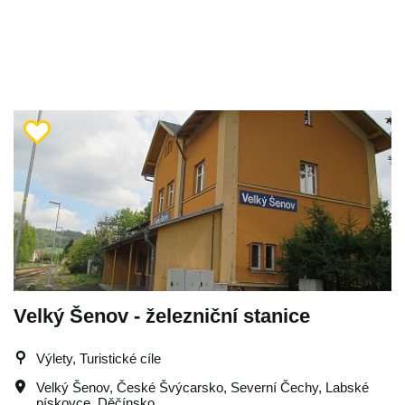
Velký Šenov - železniční stanice
Výlety, Turistické cíle
Velký Šenov
,
České Švýcarsko
,
Severní Čechy
,
Labské
pískovce
,
Děčínsko