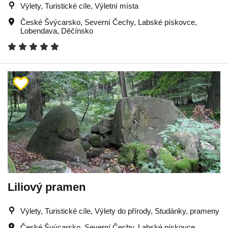
Výlety, Turistické cíle, Výletní místa
České Švýcarsko
,
Severní Čechy
,
Labské pískovce
,
Lobendava
,
Děčínsko
Liliový pramen
Výlety, Turistické cíle, Výlety do přírody, Studánky, prameny
České Švýcarsko
,
Severní Čechy
,
Labské pískovce
,