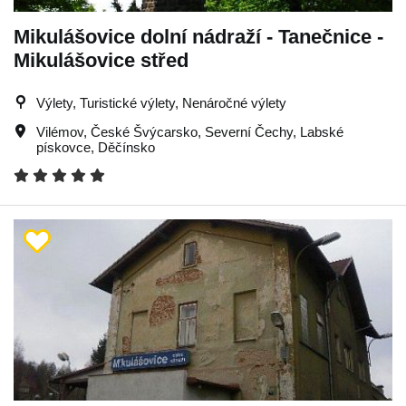
Mikulášovice dolní nádraží - Tanečnice -
Mikulášovice střed
Výlety, Turistické výlety, Nenáročné výlety
Vilémov
,
České Švýcarsko
,
Severní Čechy
,
Labské
pískovce
,
Děčínsko