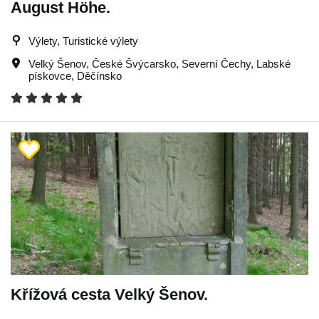
August Höhe.
Výlety, Turistické výlety
Velký Šenov
,
České Švýcarsko
,
Severní Čechy
,
Labské
pískovce
,
Děčínsko
Křížová cesta Velký Šenov.