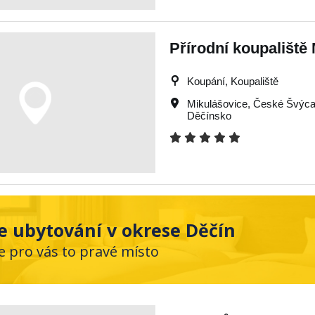
Přírodní koupaliště
Koupání, Koupaliště
Mikulášovice
,
České Švýca
Děčínsko
e ubytování v okrese Děčín
e pro vás to pravé místo