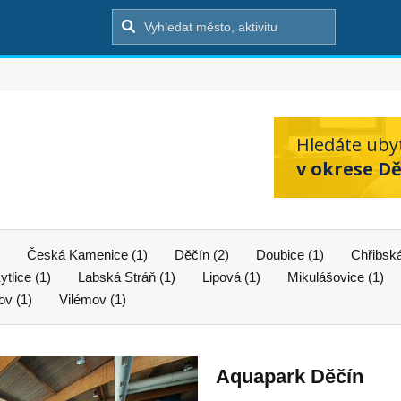
Hledáte uby
v okrese Dě
Česká Kamenice (1)
Děčín (2)
Doubice (1)
Chřibská
ytlice (1)
Labská Stráň (1)
Lipová (1)
Mikulášovice (1)
ov (1)
Vilémov (1)
Aquapark Děčín