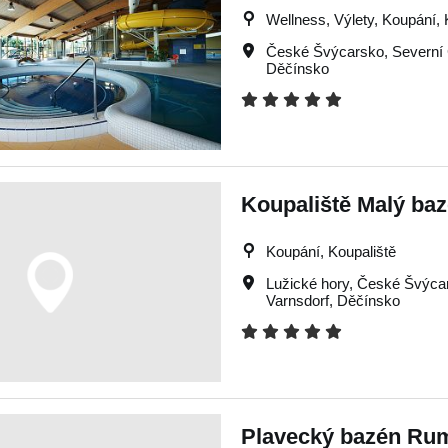
Wellness, Výlety, Koupání, 
České Švýcarsko
,
Severní
Děčínsko
Koupaliště Malý ba
Koupání, Koupaliště
Lužické hory
,
České Švýca
Varnsdorf
,
Děčínsko
Plavecký bazén Ru