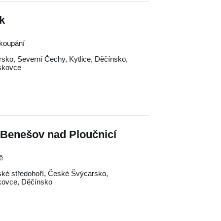
ík
 koupání
rsko
,
Severní Čechy
,
Kytlice
,
Děčínsko
,
skovce
 Benešov nad Ploučnicí
ě
ké středohoří
,
České Švýcarsko
,
kovce
,
Děčínsko