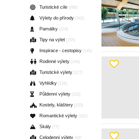
Turistické cíle
(680)
Výlety do přírody
(342)
Památky
(224)
Tipy na výlet
(155)
Inspirace - cestopisy
(145)
Rodinné výlety
(144)
Turistické výlety
(127)
Vyhlídky
(126)
Půldenní výlety
(116)
Kostely, kláštery
(103)
Romantické výlety
(101)
Skály
(77)
Celodenní výlety
(69)