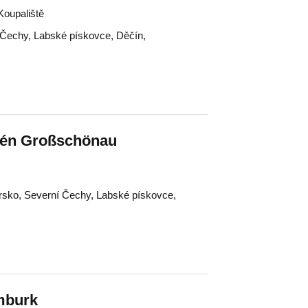
Koupaliště
 Čechy
,
Labské pískovce
,
Děčín
,
zén Großschönau
rsko
,
Severní Čechy
,
Labské pískovce
,
mburk