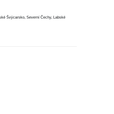
ské Švýcarsko
,
Severní Čechy
,
Labské