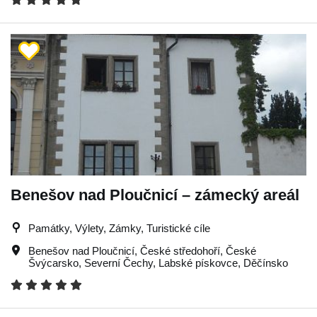
Benešov nad Ploučnicí – zámecký areál
Památky, Výlety, Zámky, Turistické cíle
Benešov nad Ploučnicí
,
České středohoří
,
České
Švýcarsko
,
Severní Čechy
,
Labské pískovce
,
Děčínsko