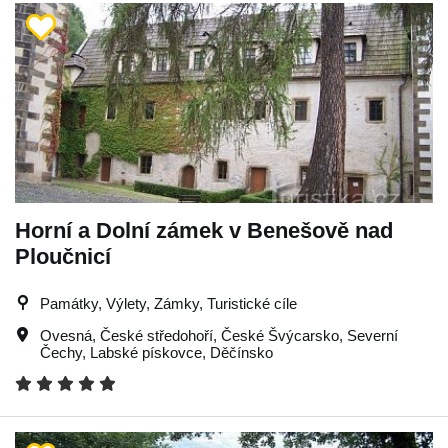
Horní a Dolní zámek v Benešově nad
Ploučnicí
Památky, Výlety, Zámky, Turistické cíle
Ovesná
,
České středohoří
,
České Švýcarsko
,
Severní
Čechy
,
Labské pískovce
,
Děčínsko