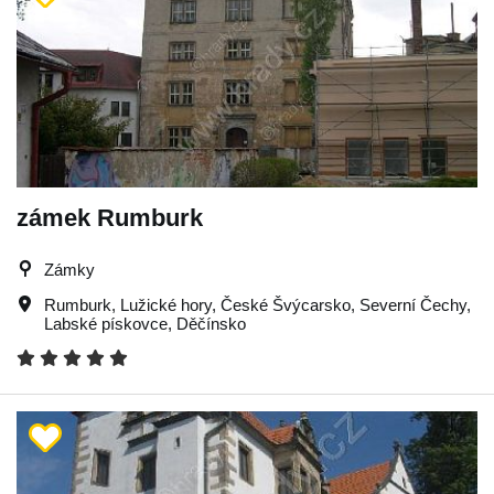
zámek Rumburk
Zámky
Rumburk
,
Lužické hory
,
České Švýcarsko
,
Severní Čechy
,
Labské pískovce
,
Děčínsko