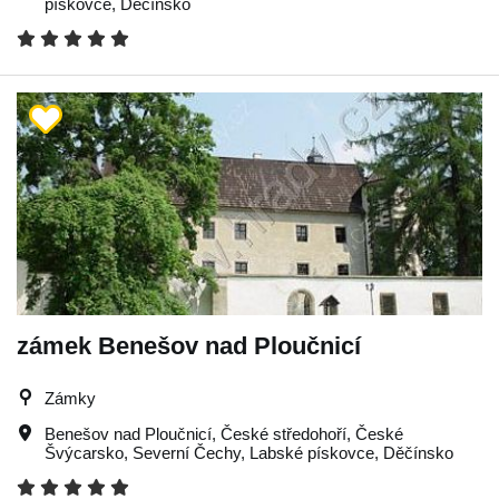
pískovce
,
Děčínsko
zámek Benešov nad Ploučnicí
Zámky
Benešov nad Ploučnicí
,
České středohoří
,
České
Švýcarsko
,
Severní Čechy
,
Labské pískovce
,
Děčínsko