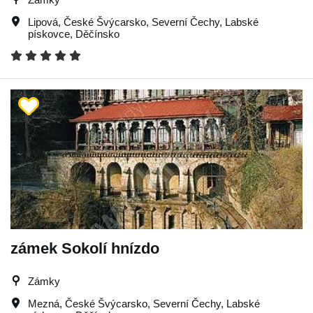
Lipová
,
České Švýcarsko
,
Severní Čechy
,
Labské
pískovce
,
Děčínsko
zámek Sokolí hnízdo
Zámky
Mezná
,
České Švýcarsko
,
Severní Čechy
,
Labské