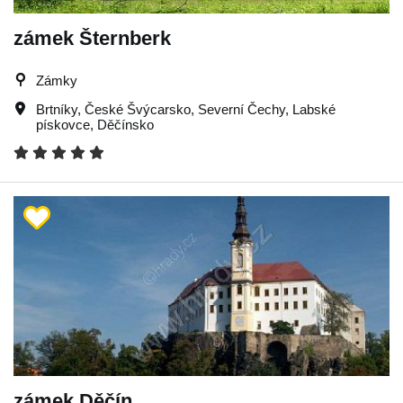
zámek Šternberk
Zámky
Brtníky
,
České Švýcarsko
,
Severní Čechy
,
Labské
pískovce
,
Děčínsko
zámek Děčín