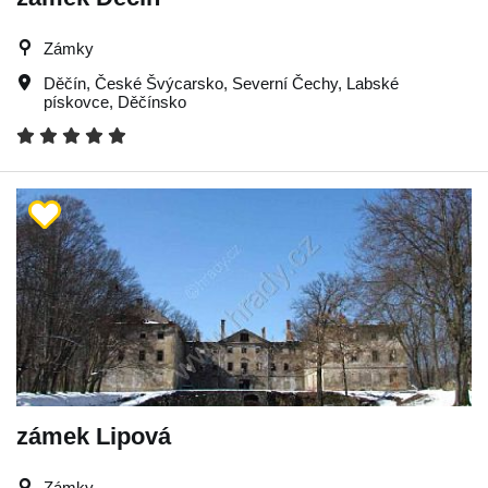
Zámky
Děčín
,
České Švýcarsko
,
Severní Čechy
,
Labské
pískovce
,
Děčínsko
zámek Lipová
Zámky