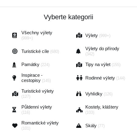
Vyberte kategorii
Všechny výlety
Výlety
(999+)
(999+)
Výlety do přírody
Turistické cíle
(680)
(342)
Památky
Tipy na výlet
(224)
(155)
Inspirace -
Rodinné výlety
(144)
cestopisy
(145)
Turistické výlety
Vyhlídky
(126)
(127)
Půldenní výlety
Kostely, kláštery
(116)
(103)
Romantické výlety
Skály
(77)
(101)