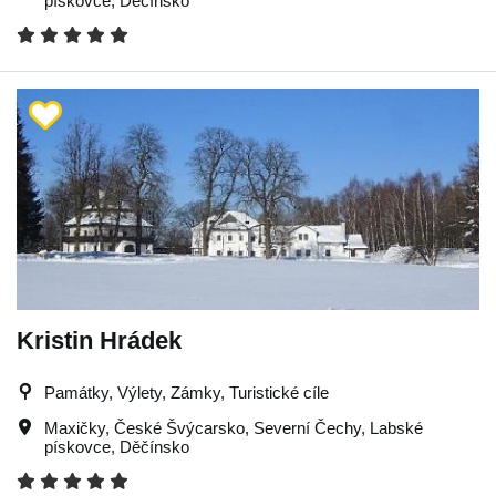
pískovce
,
Děčínsko
Kristin Hrádek
Památky, Výlety, Zámky, Turistické cíle
Maxičky
,
České Švýcarsko
,
Severní Čechy
,
Labské
pískovce
,
Děčínsko