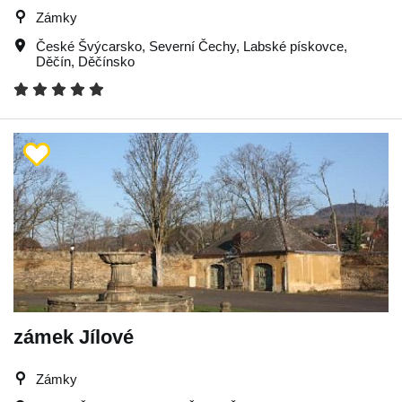
Zámky
České Švýcarsko
,
Severní Čechy
,
Labské pískovce
,
Děčín
,
Děčínsko
zámek Jílové
Zámky