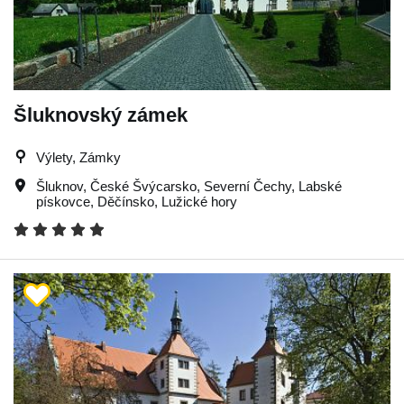
Šluknovský zámek
Výlety, Zámky
Šluknov
,
České Švýcarsko
,
Severní Čechy
,
Labské
pískovce
,
Děčínsko
,
Lužické hory