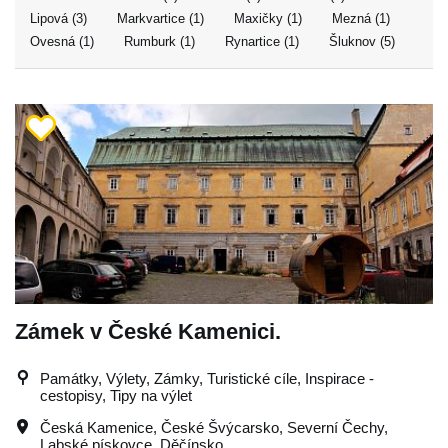
Lipová (3)
Markvartice (1)
Maxičky (1)
Mezná (1)
Ovesná (1)
Rumburk (1)
Rynartice (1)
Šluknov (5)
Zámek v České Kamenici.
Památky, Výlety, Zámky, Turistické cíle, Inspirace -
cestopisy, Tipy na výlet
Česká Kamenice
,
České Švýcarsko
,
Severní Čechy
,
Labské pískovce
,
Děčínsko