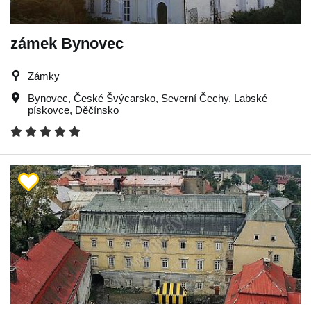
zámek Bynovec
Zámky
Bynovec
,
České Švýcarsko
,
Severní Čechy
,
Labské
pískovce
,
Děčínsko