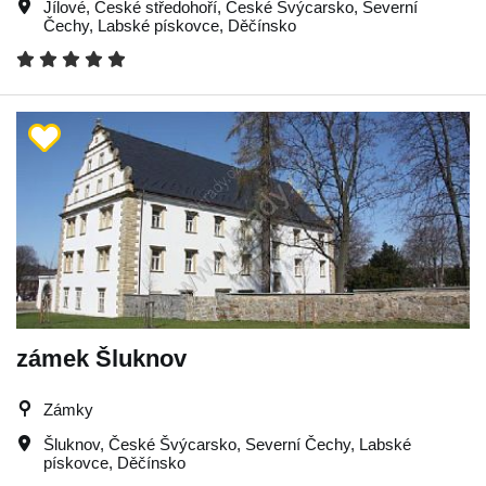
Jílové
,
České středohoří
,
České Švýcarsko
,
Severní
Čechy
,
Labské pískovce
,
Děčínsko
zámek Šluknov
Zámky
Šluknov
,
České Švýcarsko
,
Severní Čechy
,
Labské
pískovce
,
Děčínsko