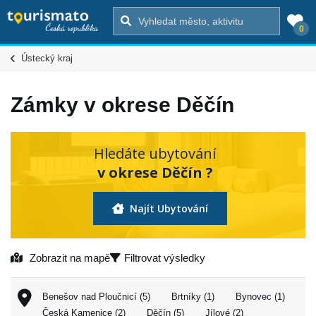
0
Ústecký kraj
Zámky v okrese Děčín
Hledáte ubytování
v okrese Děčín ?
Najít Ubytování
Zobrazit na mapě
Filtrovat výsledky
Benešov nad Ploučnicí (5)
Brtníky (1)
Bynovec (1)
Česká Kamenice (2)
Děčín (5)
Jílové (2)