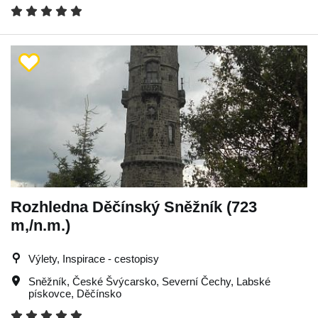
Rozhledna Děčínský Sněžník (723
m,/n.m.)
Výlety, Inspirace - cestopisy
Sněžník
,
České Švýcarsko
,
Severní Čechy
,
Labské
pískovce
,
Děčínsko