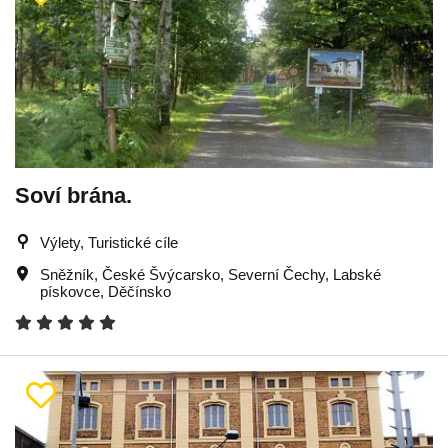
Soví brána.
Výlety, Turistické cíle
Sněžník
,
České Švýcarsko
,
Severní Čechy
,
Labské
pískovce
,
Děčínsko