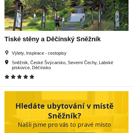
Tiské stěny a Děčínský Sněžník
Výlety, Inspirace - cestopisy
Sněžník
,
České Švýcarsko
,
Severní Čechy
,
Labské
pískovce
,
Děčínsko
Hledáte ubytování v místě
Sněžník?
Našli jsme pro vás to pravé místo