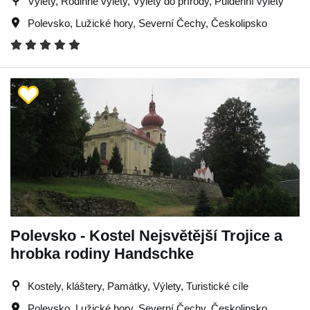
Výlety, Rodinné výlety, Výlety do přírody, Půldenní výlety
Polevsko
,
Lužické hory
,
Severní Čechy
,
Českolipsko
Polevsko - Kostel Nejsvětější Trojice a
hrobka rodiny Handschke
Kostely, kláštery, Památky, Výlety, Turistické cíle
Polevsko
,
Lužické hory
,
Severní Čechy
,
Českolipsko