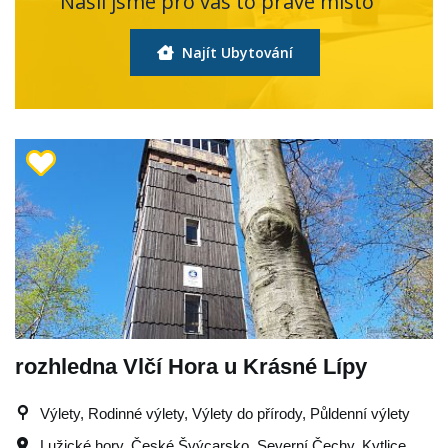
Našli jsme pro vás to pravé místo
Najít Ubytování
rozhledna Vlčí Hora u Krásné Lípy
Výlety, Rodinné výlety, Výlety do přírody, Půldenní výlety
Lužické hory
,
České Švýcarsko
,
Severní Čechy
,
Kytlice
,