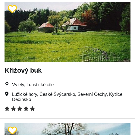
Křížový buk
Výlety, Turistické cíle
Lužické hory
,
České Švýcarsko
,
Severní Čechy
,
Kytlice
,
Děčínsko