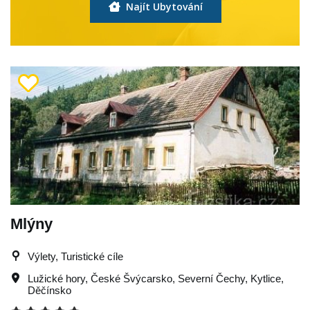
Najít Ubytování
Mlýny
Výlety, Turistické cíle
Lužické hory
,
České Švýcarsko
,
Severní Čechy
,
Kytlice
,
Děčínsko