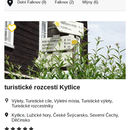
Dolní Falknov (9)
Falknov (2)
Mlýny (6)
turistické rozcestí Kytlice
Výlety, Turistické cíle, Výletní místa, Turistické výlety,
Turistické rozcestníky
Kytlice
,
Lužické hory
,
České Švýcarsko
,
Severní Čechy
,
Děčínsko