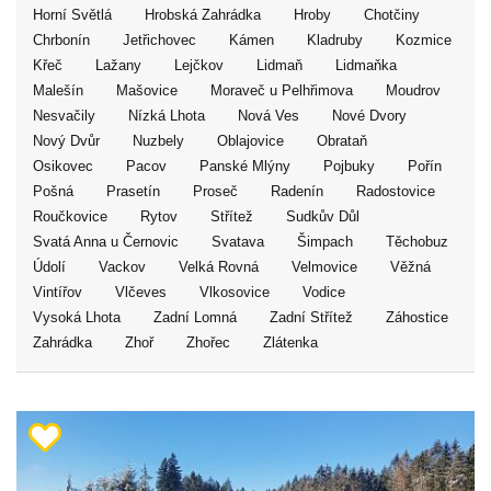
Horní Světlá
Hrobská Zahrádka
Hroby
Chotčiny
Chrbonín
Jetřichovec
Kámen
Kladruby
Kozmice
Křeč
Lažany
Lejčkov
Lidmaň
Lidmaňka
Malešín
Mašovice
Moraveč u Pelhřimova
Moudrov
Nesvačily
Nízká Lhota
Nová Ves
Nové Dvory
Nový Dvůr
Nuzbely
Oblajovice
Obrataň
Osikovec
Pacov
Panské Mlýny
Pojbuky
Pořín
Pošná
Prasetín
Proseč
Radenín
Radostovice
Roučkovice
Rytov
Střítež
Sudkův Důl
Svatá Anna u Černovic
Svatava
Šimpach
Těchobuz
Údolí
Vackov
Velká Rovná
Velmovice
Věžná
Vintířov
Vlčeves
Vlkosovice
Vodice
Vysoká Lhota
Zadní Lomná
Zadní Střítež
Záhostice
Zahrádka
Zhoř
Zhořec
Zlátenka