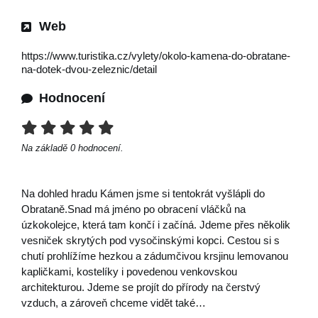
Web
https://www.turistika.cz/vylety/okolo-kamena-do-obratane-
na-dotek-dvou-zeleznic/detail
Hodnocení
Na základě
0
hodnocení.
Na dohled hradu Kámen jsme si tentokrát vyšlápli do
Obrataně.Snad má jméno po obracení vláčků na
úzkokolejce, která tam končí i začíná. Jdeme přes několik
vesniček skrytých pod vysočinskými kopci. Cestou si s
chutí prohlížíme hezkou a zádumčivou krsjinu lemovanou
kapličkami, kostelíky i povedenou venkovskou
architekturou. Jdeme se projít do přírody na čerstvý
vzduch, a zároveň chceme vidět také…