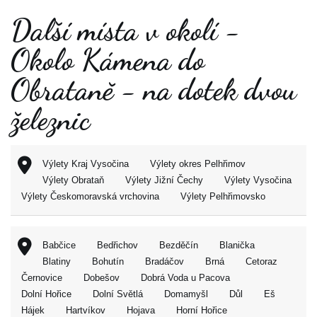
Další místa v okolí -
Okolo Kámena do
Obrataně - na dotek dvou
železnic
Výlety Kraj Vysočina
Výlety okres Pelhřimov
Výlety Obrataň
Výlety Jižní Čechy
Výlety Vysočina
Výlety Českomoravská vrchovina
Výlety Pelhřimovsko
Babčice
Bedřichov
Bezděčín
Blanička
Blatiny
Bohutín
Bradáčov
Brná
Cetoraz
Černovice
Dobešov
Dobrá Voda u Pacova
Dolní Hořice
Dolní Světlá
Domamyšl
Důl
Eš
Hájek
Hartvíkov
Hojava
Horní Hořice