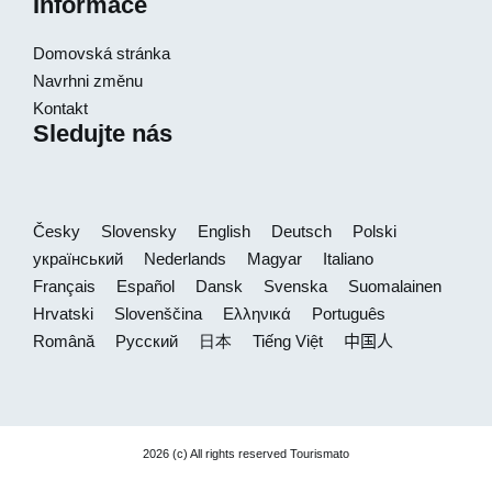
Informace
Domovská stránka
Navrhni změnu
Kontakt
Sledujte nás
Česky
Slovensky
English
Deutsch
Polski
український
Nederlands
Magyar
Italiano
Français
Español
Dansk
Svenska
Suomalainen
Hrvatski
Slovenščina
Ελληνικά
Português
Română
Русский
日本
Tiếng Việt
中国人
2026 (c) All rights reserved Tourismato