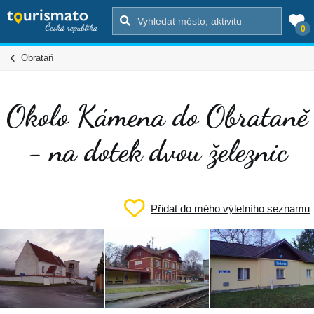
0
Obrataň
Okolo Kámena do Obrataně
- na dotek dvou železnic
Přidat do mého výletního seznamu