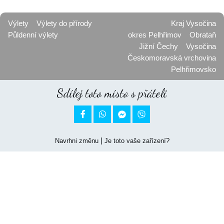
Výlety
Výlety do přírody
Kraj Vysočina
Půldenní výlety
okres Pelhřimov
Obrataň
Jižní Čechy
Vysočina
Českomoravská vrchovina
Pelhřimovsko
Sdílej toto místo s přáteli


|
Navrhni změnu
Je toto vaše zařízení?