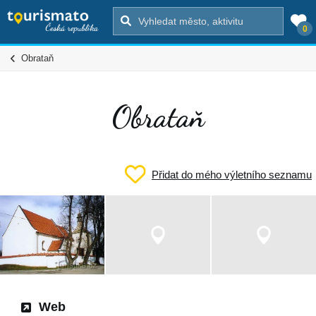
0
Obrataň
Obrataň
Přidat do mého výletního seznamu
Web