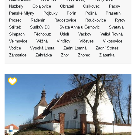
Nuzbely
Oblajovice
Obrataň
Osikovec
Pacov
Panské Mlýny
Pojbuky
Pořín
Pošná
Prasetín
Proseč
Radenín
Radostovice
Roučkovice
Rytov
Střítež
Sudkův Důl
Svatá Anna u Černovic
Svatava
Šimpach
Těchobuz
Údolí
Vackov
Velká Rovná
Velmovice
Věžná
Vintířov
Vlčeves
Vlkosovice
Vodice
Vysoká Lhota
Zadní Lomná
Zadní Střítež
Záhostice
Zahrádka
Zhoř
Zhořec
Zlátenka