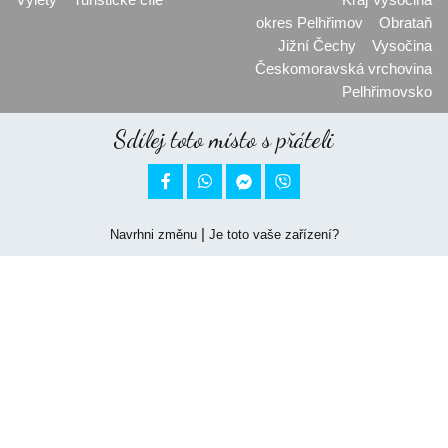
okres Pelhřimov
Obrataň
Jižní Čechy
Vysočina
Českomoravská vrchovina
Pelhřimovsko
Sdílej toto místo s přáteli


|
Navrhni změnu
Je toto vaše zařízení?