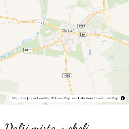
MapLibre
|
OpenFreeMap
© OpenMapTiles
Data from
OpenStreetMap
Další místa v okolí -