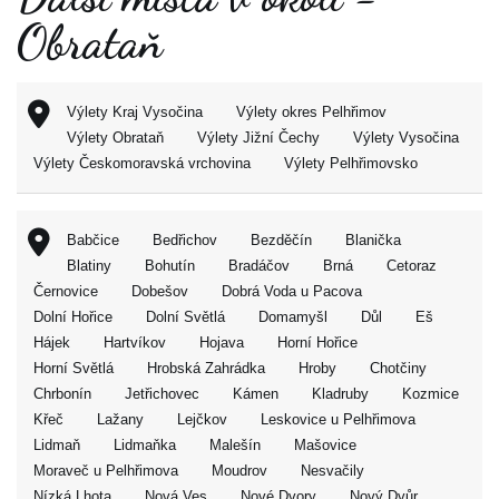
Obrataň
Výlety Kraj Vysočina
Výlety okres Pelhřimov
Výlety Obrataň
Výlety Jižní Čechy
Výlety Vysočina
Výlety Českomoravská vrchovina
Výlety Pelhřimovsko
Babčice
Bedřichov
Bezděčín
Blanička
Blatiny
Bohutín
Bradáčov
Brná
Cetoraz
Černovice
Dobešov
Dobrá Voda u Pacova
Dolní Hořice
Dolní Světlá
Domamyšl
Důl
Eš
Hájek
Hartvíkov
Hojava
Horní Hořice
Horní Světlá
Hrobská Zahrádka
Hroby
Chotčiny
Chrbonín
Jetřichovec
Kámen
Kladruby
Kozmice
Křeč
Lažany
Lejčkov
Leskovice u Pelhřimova
Lidmaň
Lidmaňka
Malešín
Mašovice
Moraveč u Pelhřimova
Moudrov
Nesvačily
Nízká Lhota
Nová Ves
Nové Dvory
Nový Dvůr