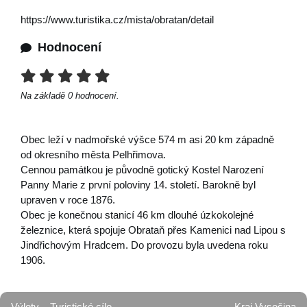
https://www.turistika.cz/mista/obratan/detail
Hodnocení
Na základě
0
hodnocení.
Obec leží v nadmořské výšce 574 m asi 20 km západně
od okresního města Pelhřimova.
Cennou památkou je původně gotický Kostel Narození
Panny Marie z první poloviny 14. století. Barokně byl
upraven v roce 1876.
Obec je konečnou stanicí 46 km dlouhé úzkokolejné
železnice, která spojuje Obrataň přes Kamenici nad Lipou s
Jindřichovým Hradcem. Do provozu byla uvedena roku
1906.
Výlety
Turistické cíle
Kraj Vysočina