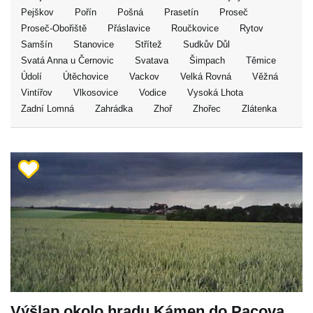
Pejškov
Pořín
Pošná
Prasetín
Proseč
Proseč-Obořiště
Přáslavice
Roučkovice
Rytov
Samšín
Stanovice
Střítež
Sudkův Důl
Svatá Anna u Černovic
Svatava
Šimpach
Těmice
Údolí
Útěchovice
Vackov
Velká Rovná
Věžná
Vintířov
Vlkosovice
Vodice
Vysoká Lhota
Zadní Lomná
Zahrádka
Zhoř
Zhořec
Zlátenka
Výšlap okolo hradu Kámen do Pacova