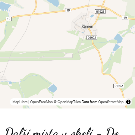
MapLibre
|
OpenFreeMap
© OpenMapTiles
Data from
OpenStreetMap
Další místa v okolí - Do