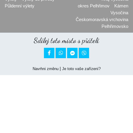
Půldenní výlety
okres Pelhřimov
Kámen
Vysočina
Českomoravská vrchovina
Pelhřimovsko
Sdílej toto místo s přáteli


|
Navrhni změnu
Je toto vaše zařízení?