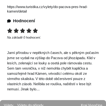
https://www.turistika.cz/vylety/do-pacova-pres-hrad-
kamen/detail
Hodnocení
Na základě
0
hodnocení.
Jarní přírodou v nepěkných časech, ale s pěkným počasím
jsme se vydali na výšlap do Pacova od jihozápadu. Klid v
lesích, zelenající se louky a osetá pole rámovala cestu.
Sem tam vesnička, v níž nemohla chybět kaplička a
samozřejmě hrad Kámen, vévodící celému okolí ze
strmého skaliska. V této době občerstvení pouze z
vlastních zásob. Nelíbila se rouška, naštěstí v lese být
nemusí. Jinak bylo…
Výlety
Výlety do přírody
Kraj Vysočina