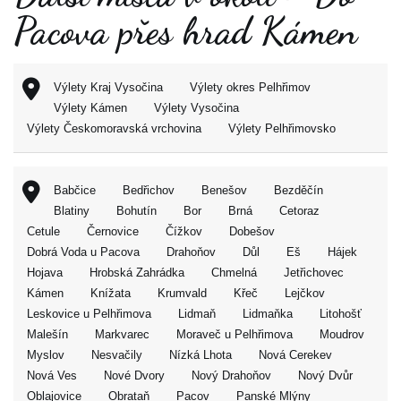
Pacova přes hrad Kámen
Výlety Kraj Vysočina
Výlety okres Pelhřimov
Výlety Kámen
Výlety Vysočina
Výlety Českomoravská vrchovina
Výlety Pelhřimovsko
Babčice
Bedřichov
Benešov
Bezděčín
Blatiny
Bohutín
Bor
Brná
Cetoraz
Cetule
Černovice
Čížkov
Dobešov
Dobrá Voda u Pacova
Drahoňov
Důl
Eš
Hájek
Hojava
Hrobská Zahrádka
Chmelná
Jetřichovec
Kámen
Knížata
Krumvald
Křeč
Lejčkov
Leskovice u Pelhřimova
Lidmaň
Lidmaňka
Litohošť
Malešín
Markvarec
Moraveč u Pelhřimova
Moudrov
Myslov
Nesvačily
Nízká Lhota
Nová Cerekev
Nová Ves
Nové Dvory
Nový Drahoňov
Nový Dvůr
Oblajovice
Obrataň
Pacov
Panské Mlýny