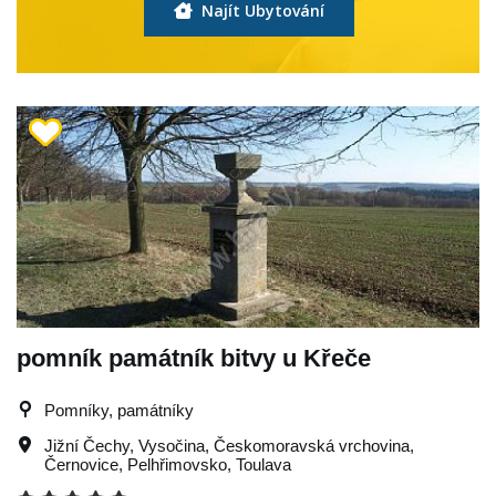
Najít Ubytování
pomník památník bitvy u Křeče
Pomníky, památníky
Jižní Čechy
,
Vysočina
,
Českomoravská vrchovina
,
Černovice
,
Pelhřimovsko
,
Toulava