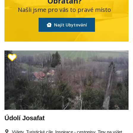
Obrataň?
Našli jsme pro vás to pravé místo
Najít Ubytování
Údolí Josafat
Výlety, Turistické cíle, Inspirace - cestopisy, Tipy na výlet