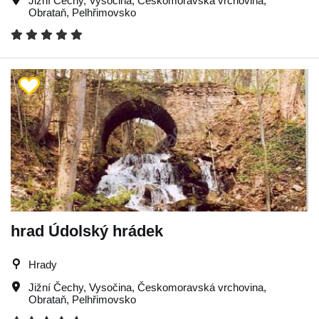
Jižní Čechy
,
Vysočina
,
Českomoravská vrchovina
,
Obrataň
,
Pelhřimovsko
hrad Údolský hrádek
Hrady
Jižní Čechy
,
Vysočina
,
Českomoravská vrchovina
,
Obrataň
,
Pelhřimovsko