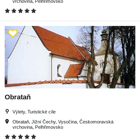
vrchovina
,
Pelhřimovsko
Obrataň
Výlety, Turistické cíle
Obrataň
,
Jižní Čechy
,
Vysočina
,
Českomoravská
vrchovina
,
Pelhřimovsko