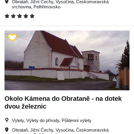
Obrataň
,
Jižní Čechy
,
Vysočina
,
Českomoravská
vrchovina
,
Pelhřimovsko
Okolo Kámena do Obrataně - na dotek
dvou železnic
Výlety, Výlety do přírody, Půldenní výlety
Obrataň
,
Jižní Čechy
,
Vysočina
,
Českomoravská