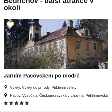
Bedřichov - další atrakce v
okolí
Jarním Pacovskem po modré
Výlety, Výlety do přírody, Půldenní výlety
Pacov
,
Vysočina
,
Českomoravská vrchovina
,
Pelhřimovsko