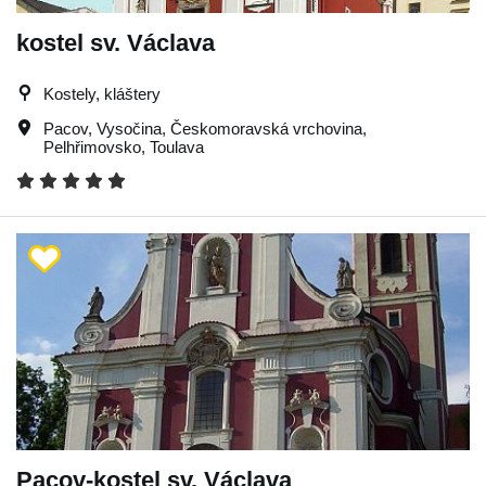
kostel sv. Václava
Kostely, kláštery
Pacov
,
Vysočina
,
Českomoravská vrchovina
,
Pelhřimovsko
,
Toulava
Pacov-kostel sv. Václava