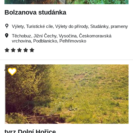
Bolzanova studánka
Výlety, Turistické cíle, Výlety do přírody, Studánky, prameny
Těchobuz
,
Jižní Čechy
,
Vysočina
,
Českomoravská
vrchovina
,
Podblanicko
,
Pelhřimovsko
tvrz Dolní Hořice