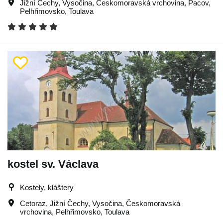
Jižní Čechy
,
Vysočina
,
Českomoravská vrchovina
,
Pacov
,
Pelhřimovsko
,
Toulava
kostel sv. Václava
Kostely, kláštery
Cetoraz
,
Jižní Čechy
,
Vysočina
,
Českomoravská
vrchovina
,
Pelhřimovsko
,
Toulava