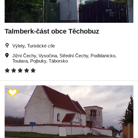
Talmberk-část obce Těchobuz
Výlety, Turistické cíle
Jižní Čechy
,
Vysočina
,
Střední Čechy
,
Podblanicko
,
Toulava
,
Pojbuky
,
Táborsko