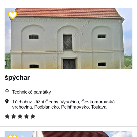
špýchar
Technické památky
Těchobuz
,
Jižní Čechy
,
Vysočina
,
Českomoravská
vrchovina
,
Podblanicko
,
Pelhřimovsko
,
Toulava