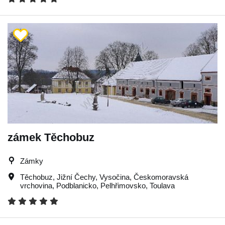
zámek Těchobuz
Zámky
Těchobuz
,
Jižní Čechy
,
Vysočina
,
Českomoravská
vrchovina
,
Podblanicko
,
Pelhřimovsko
,
Toulava