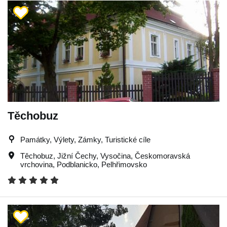
Těchobuz
Památky, Výlety, Zámky, Turistické cíle
Těchobuz
,
Jižní Čechy
,
Vysočina
,
Českomoravská
vrchovina
,
Podblanicko
,
Pelhřimovsko