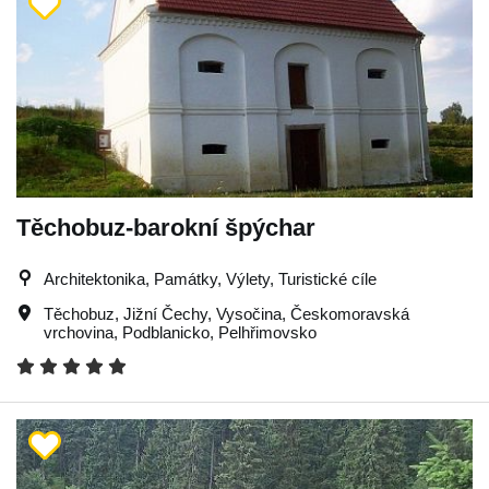
Těchobuz-barokní špýchar
Architektonika, Památky, Výlety, Turistické cíle
Těchobuz
,
Jižní Čechy
,
Vysočina
,
Českomoravská
vrchovina
,
Podblanicko
,
Pelhřimovsko