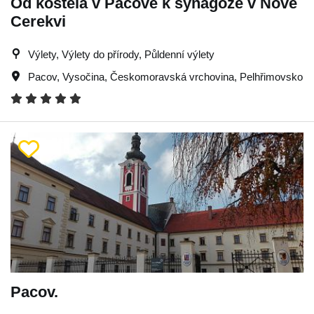
Od kostela v Pacově k synagoze v Nové
Cerekvi
Výlety, Výlety do přírody, Půldenní výlety
Pacov
,
Vysočina
,
Českomoravská vrchovina
,
Pelhřimovsko
Pacov.