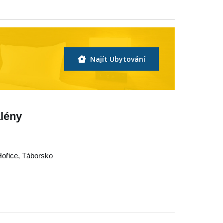
Najít Ubytování
alény
Hořice
,
Táborsko