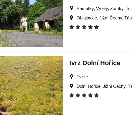
Památky, Výlety, Zámky, Turi
Oblajovice
,
Jižní Čechy
,
Táb
tvrz Dolní Hořice
Tvrze
Dolní Hořice
,
Jižní Čechy
,
T