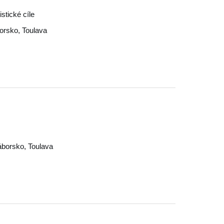
stické cíle
orsko
,
Toulava
áborsko
,
Toulava