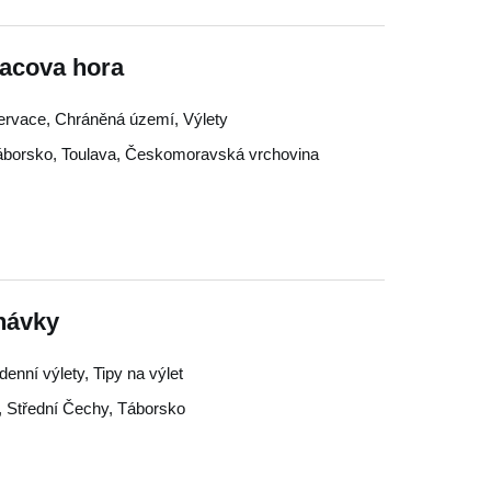
Pacova hora
rezervace, Chráněná území, Výlety
áborsko
,
Toulava
,
Českomoravská vrchovina
návky
denní výlety, Tipy na výlet
,
Střední Čechy
,
Táborsko