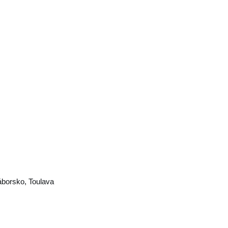
áborsko
,
Toulava