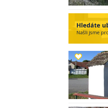
Hledáte u
Našli jsme pr