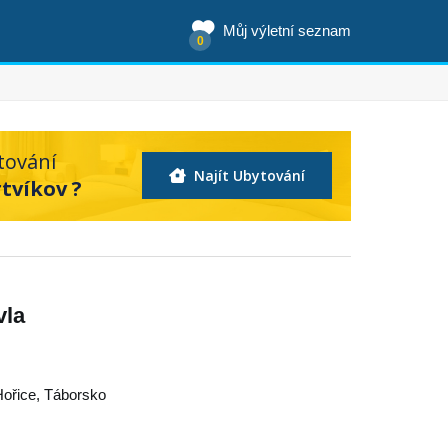
Můj výletní seznam
0
tování
Najít Ubytování
tvíkov ?
vla
Hořice
,
Táborsko