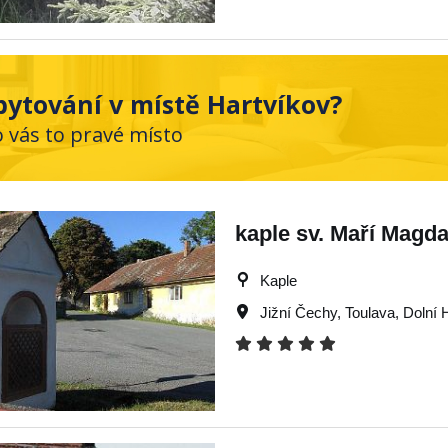
bytování v místě Hartvíkov?
o vás to pravé místo
kaple sv. Maří Magd
Kaple
Jižní Čechy
,
Toulava
,
Dolní 