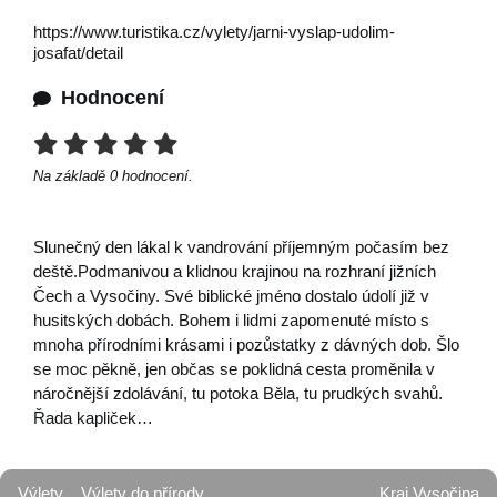
https://www.turistika.cz/vylety/jarni-vyslap-udolim-
josafat/detail
Hodnocení
Na základě
0
hodnocení.
Slunečný den lákal k vandrování příjemným počasím bez
deště.Podmanivou a klidnou krajinou na rozhraní jižních
Čech a Vysočiny. Své biblické jméno dostalo údolí již v
husitských dobách. Bohem i lidmi zapomenuté místo s
mnoha přírodními krásami i pozůstatky z dávných dob. Šlo
se moc pěkně, jen občas se poklidná cesta proměnila v
náročnější zdolávání, tu potoka Běla, tu prudkých svahů.
Řada kapliček…
Výlety
Výlety do přírody
Kraj Vysočina