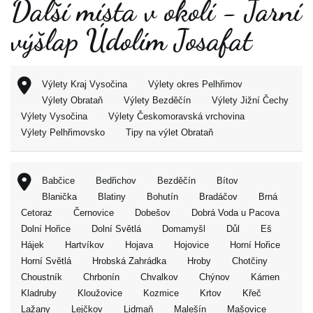
Další místa v okolí - Jarní
výšlap Údolím Josafat
Výlety Kraj Vysočina
Výlety okres Pelhřimov
Výlety Obrataň
Výlety Bezděčín
Výlety Jižní Čechy
Výlety Vysočina
Výlety Českomoravská vrchovina
Výlety Pelhřimovsko
Tipy na výlet Obrataň
Babčice
Bedřichov
Bezděčín
Bítov
Blanička
Blatiny
Bohutín
Bradáčov
Brná
Cetoraz
Černovice
Dobešov
Dobrá Voda u Pacova
Dolní Hořice
Dolní Světlá
Domamyšl
Důl
Eš
Hájek
Hartvíkov
Hojava
Hojovice
Horní Hořice
Horní Světlá
Hrobská Zahrádka
Hroby
Chotčiny
Choustník
Chrbonín
Chvalkov
Chýnov
Kámen
Kladruby
Kloužovice
Kozmice
Krtov
Křeč
Lažany
Lejčkov
Lidmaň
Malešín
Mašovice