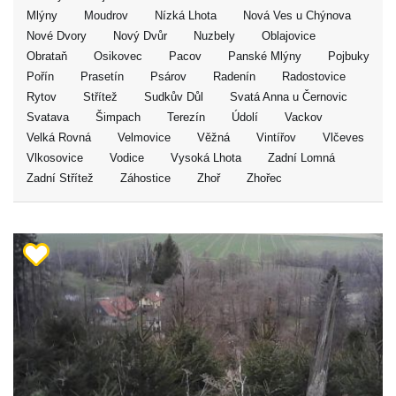
Mlýny
Moudrov
Nízká Lhota
Nová Ves u Chýnova
Nové Dvory
Nový Dvůr
Nuzbely
Oblajovice
Obrataň
Osikovec
Pacov
Panské Mlýny
Pojbuky
Pořín
Prasetín
Psárov
Radenín
Radostovice
Rytov
Střítež
Sudkův Důl
Svatá Anna u Černovic
Svatava
Šimpach
Terezín
Údolí
Vackov
Velká Rovná
Velmovice
Věžná
Vintířov
Vlčeves
Vlkosovice
Vodice
Vysoká Lhota
Zadní Lomná
Zadní Střítež
Záhostice
Zhoř
Zhořec