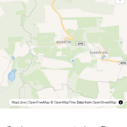
MapLibre
|
OpenFreeMap
© OpenMapTiles
Data from
OpenStreetMap