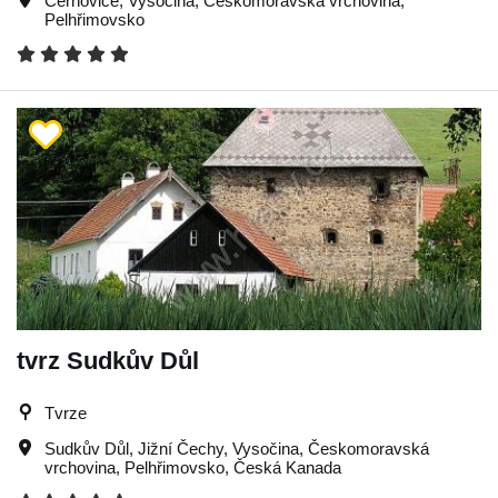
Černovice
,
Vysočina
,
Českomoravská vrchovina
,
Pelhřimovsko
tvrz Sudkův Důl
Tvrze
Sudkův Důl
,
Jižní Čechy
,
Vysočina
,
Českomoravská
vrchovina
,
Pelhřimovsko
,
Česká Kanada