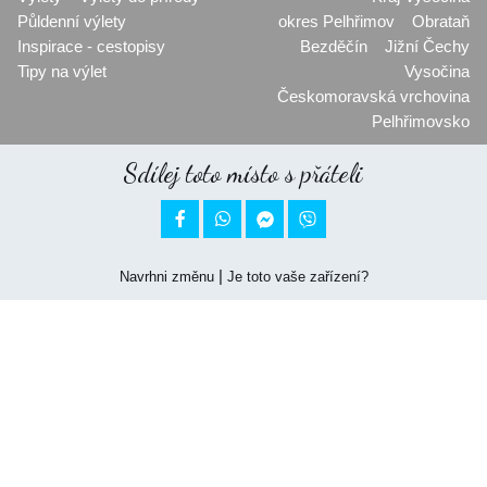
Půldenní výlety
okres Pelhřimov
Obrataň
Inspirace - cestopisy
Bezděčín
Jižní Čechy
Tipy na výlet
Vysočina
Českomoravská vrchovina
Pelhřimovsko
Sdílej toto místo s přáteli


|
Navrhni změnu
Je toto vaše zařízení?