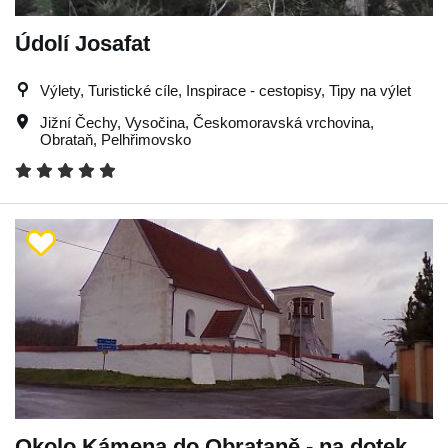
Údolí Josafat
Výlety, Turistické cíle, Inspirace - cestopisy, Tipy na výlet
Jižní Čechy
,
Vysočina
,
Českomoravská vrchovina
,
Obrataň
,
Pelhřimovsko
Okolo Kámena do Obrataně - na dotek