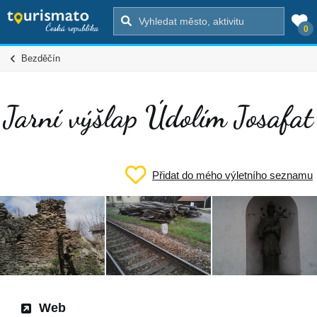
0
Bezděčín
Jarní výšlap Údolím Josafat
Přidat do mého výletního seznamu
Web