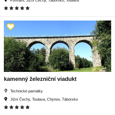
Pohnání
,
Jižní Čechy
,
Táborsko
,
Toulava
kamenný železniční viadukt
Technické památky
Jižní Čechy
,
Toulava
,
Chýnov
,
Táborsko