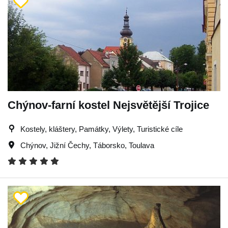
Chýnov-farní kostel Nejsvětější Trojice
Kostely, kláštery, Památky, Výlety, Turistické cíle
Chýnov
,
Jižní Čechy
,
Táborsko
,
Toulava