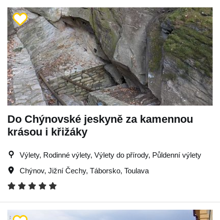
Do Chýnovské jeskyně za kamennou
krásou i křižáky
Výlety, Rodinné výlety, Výlety do přírody, Půldenní výlety
Chýnov
,
Jižní Čechy
,
Táborsko
,
Toulava