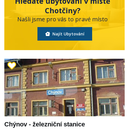
Hledáte ubytování v místě
Chotčiny?
Našli jsme pro vás to pravé místo
Najít Ubytování
Chýnov - železniční stanice