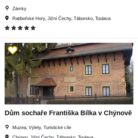
Zámky
Ratibořské Hory
,
Jižní Čechy
,
Táborsko
,
Toulava
Dům sochaře Františka Bílka v Chýnově
Muzea, Výlety, Turistické cíle
Chýnov
,
Jižní Čechy
,
Táborsko
,
Toulava