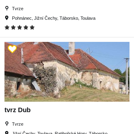
Tvrze
Pohnánec
,
Jižní Čechy
,
Táborsko
,
Toulava
tvrz Dub
Tvrze
Jižní Čechy
,
Toulava
,
Ratibořské Hory
,
Táborsko