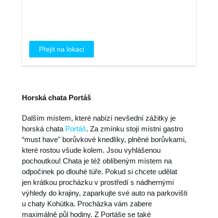
Přejít na lokaci
Horská chata Portáš
Dalším místem, které nabízí nevšední zážitky je
horská chata
Portáš
. Za zmínku stojí místní gastro
“must have" borůvkové knedlíky, plněné borůvkami,
které rostou všude kolem. Jsou vyhlášenou
pochoutkou! Chata je též oblíbeným místem na
odpočinek po dlouhé túře. Pokud si chcete udělat
jen krátkou procházku v prostředí s nádhernými
výhledy do krajiny, zaparkujte své auto na parkovišti
u chaty Kohútka. Procházka vám zabere
maximálně půl hodiny. Z Portáše se také