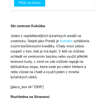
Přejít na lokaci
Ski centrum Kohútka
Jeden z nejoblíbenějších lyžařských areálů na
vsetínsku. Stejně jako Portáš je
Kohútka
vyhlášená
svými borůvkovými knedlíky. Chaty mezi sebou
soupeří v tom, kdo je má lepší. V létě se můžete
ochladit ve venkovním bazénu nebo využít přilehlé
tenisové kurty, v zimě se zde můžete napojit na
běžkařskou stopu, která vede po celém hřebeni a
nebo zůstat na chatě a využít jeden z mnoha
lyžařských vleků.
[place_box id="2909"]
Rozhledna na Stracenci