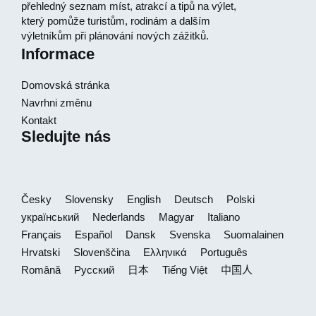
přehledný seznam míst, atrakcí a tipů na výlet,
který pomůže turistům, rodinám a dalším
výletníkům při plánování nových zážitků.
Informace
Domovská stránka
Navrhni změnu
Kontakt
Sledujte nás
Česky
Slovensky
English
Deutsch
Polski
український
Nederlands
Magyar
Italiano
Français
Español
Dansk
Svenska
Suomalainen
Hrvatski
Slovenščina
Ελληνικά
Português
Română
Русский
日本
Tiếng Việt
中国人