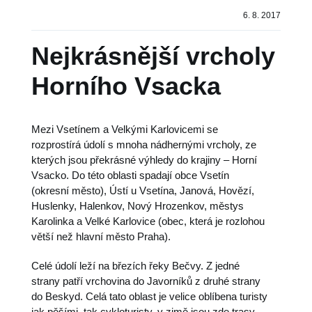
Sdílení
6. 8. 2017


Nejkrásnější vrcholy
Horního Vsacka
Mezi Vsetínem a Velkými Karlovicemi se
rozprostírá údolí s mnoha nádhernými vrcholy, ze
kterých jsou překrásné výhledy do krajiny – Horní
Vsacko. Do této oblasti spadají obce Vsetín
(okresní město), Ústí u Vsetína, Janová, Hovězí,
Huslenky, Halenkov, Nový Hrozenkov, městys
Karolinka a Velké Karlovice (obec, která je rozlohou
větší než hlavní město Praha).
Celé údolí leží na březích řeky Bečvy. Z jedné
strany patří vrchovina do Javorníků z druhé strany
do Beskyd. Celá tato oblast je velice oblíbena turisty
jak pěšími, tak cykloturisty, v zimě jsou zde trasy