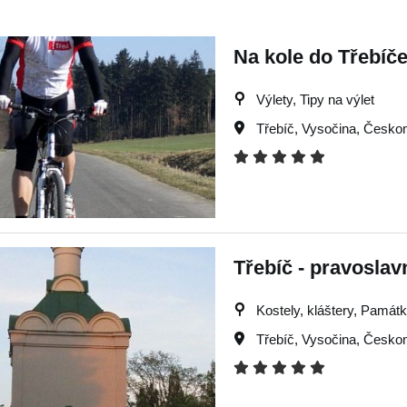
Na kole do Třebíč
Výlety, Tipy na výlet
Třebíč
,
Vysočina
,
Českom
Třebíč - pravoslav
Kostely, kláštery, Památky
Třebíč
,
Vysočina
,
Českom