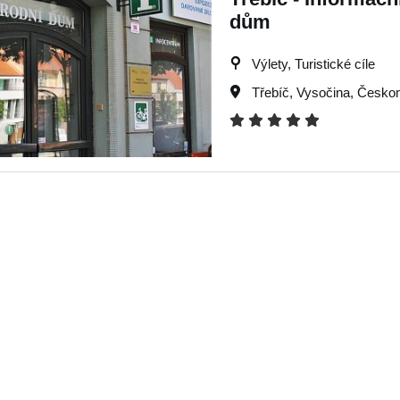
dům
Výlety, Turistické cíle
Třebíč
,
Vysočina
,
Českom