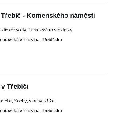
tí Třebíč - Komenského náměstí
ristické výlety, Turistické rozcestníky
oravská vrchovina
,
Třebíčsko
 v Třebíči
é cíle, Sochy, sloupy, kříže
oravská vrchovina
,
Třebíčsko