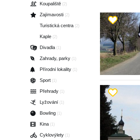
Koupaliště
(2)
Zajímavosti
(2)
Turistická centra
(2)
Kaple
(2)
Divadla
(1)
Zahrady, parky
(1)
Přírodní lokality
(1)
Sport
(1)
Přehrady
(1)
Lyžování
(1)
Bowling
(1)
Kina
(1)
Cyklovýlety
(1)