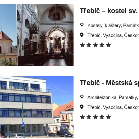
Třebíč – kostel sv
Kostely, kláštery, Památky
Třebíč
,
Vysočina
,
Českom
Třebíč - Městská s
Architektonika, Památky, V
Třebíč
,
Vysočina
,
Českom