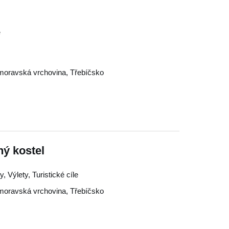
e
oravská vrchovina
,
Třebíčsko
ný kostel
, Výlety, Turistické cíle
oravská vrchovina
,
Třebíčsko