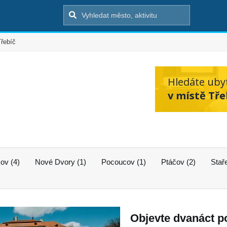
Třebíč
Hledáte uby
v místě Tře
ov (4)
Nové Dvory (1)
Pocoucov (1)
Ptáčov (2)
Stař
Objevte dvanáct p