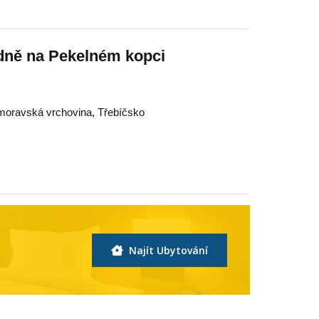
edně na Pekelném kopci
oravská vrchovina
,
Třebíčsko
Najít Ubytování