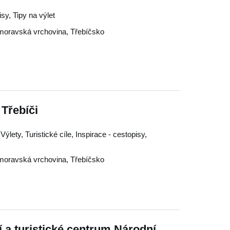
isy, Tipy na výlet
oravská vrchovina
,
Třebíčsko
Třebíči
ýlety, Turistické cíle, Inspirace - cestopisy,
oravská vrchovina
,
Třebíčsko
í a turistické centrum Národní