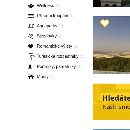
Wellness
(1)
Přírodní koupání
(1)
Aquaparky
(1)
Sjezdovky
(1)
Romantické výlety
(1)
Turistické rozcestníky
(1)
Pomníky, památníky
(1)
Mosty
(1)
Hledáte
Našli jsm