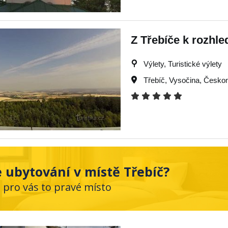
Z Třebíče k rozhl
Výlety, Turistické výlety
Třebíč
,
Vysočina
,
Českom
 ubytování v místě Třebíč?
e pro vás to pravé místo