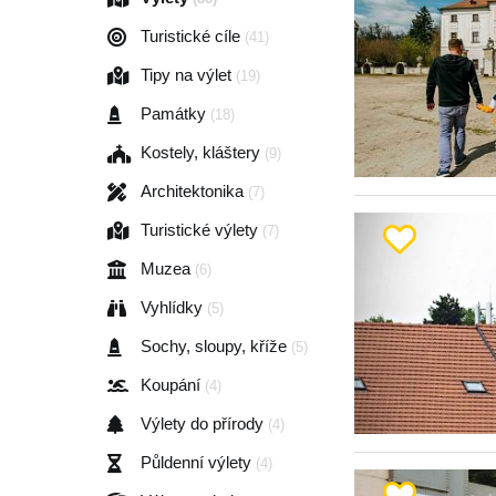
Turistické cíle
(41)
Tipy na výlet
(19)
Památky
(18)
Kostely, kláštery
(9)
Architektonika
(7)
Turistické výlety
(7)
Muzea
(6)
Vyhlídky
(5)
Sochy, sloupy, kříže
(5)
Koupání
(4)
Výlety do přírody
(4)
Půldenní výlety
(4)