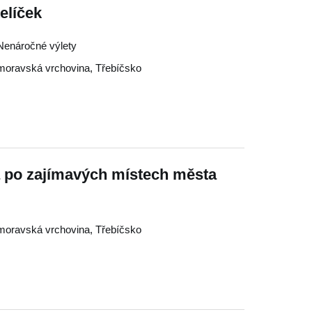
elíček
, Nenáročné výlety
oravská vrchovina
,
Třebíčsko
a po zajímavých místech města
oravská vrchovina
,
Třebíčsko