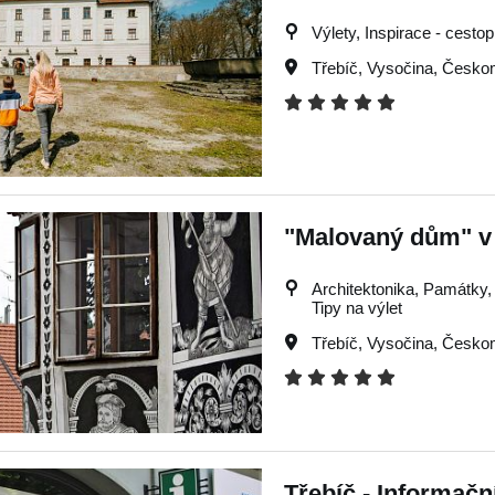
Výlety, Inspirace - cestop
Třebíč
,
Vysočina
,
Českom
"Malovaný dům" v 
Architektonika, Památky, V
Tipy na výlet
Třebíč
,
Vysočina
,
Českom
Třebíč - Informačn