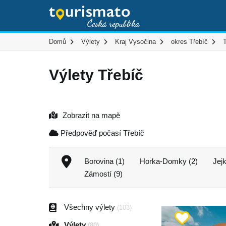
Domů
Výlety
Kraj Vysočina
okres Třebíč
Výlety Třebíč
Zobrazit na mapě
Předpověď počasí Třebíč
Borovina (1)
Horka-Domky (2)
Jejk
Zámostí (9)
Všechny výlety
(103)
Výlety
(80)