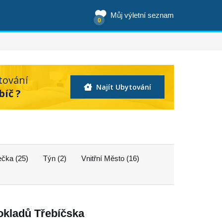
Můj výletní seznam
0
tování
Najít Ubytování
bíč ?
ečka (25)
Týn (2)
Vnitřní Město (16)
okladů Třebíčska