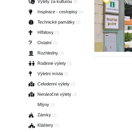
Výlety za kulturou
(4)
Inspirace - cestopisy
(4)
Technické památky
(3)
Hřbitovy
(3)
Ostatní
(3)
Rozhledny
(3)
Rodinné výlety
(3)
Výletní místa
(3)
Celodenní výlety
(3)
Nenáročné výlety
(3)
Mlýny
(3)
Zámky
(2)
Kláštery
(2)