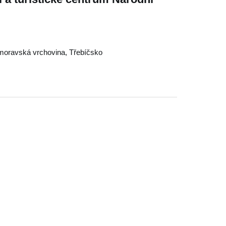
oravská vrchovina
,
Třebíčsko