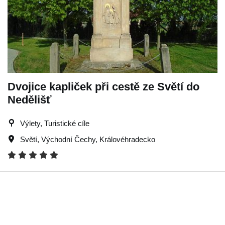
Dvojice kapliček při cestě ze Světí do
Nedělišť
Výlety, Turistické cíle
Světí
,
Východní Čechy
,
Královéhradecko