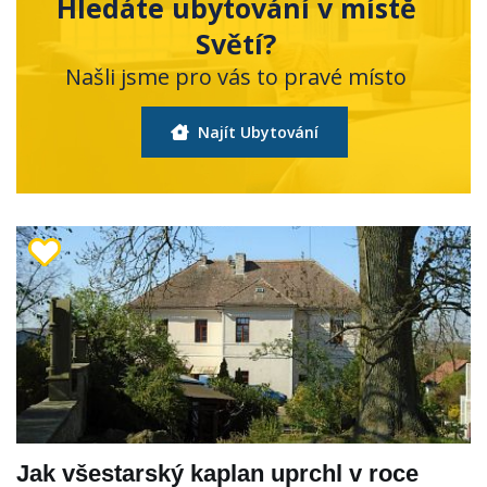
Hledáte ubytování v místě
Světí?
Našli jsme pro vás to pravé místo
Najít Ubytování
Jak všestarský kaplan uprchl v roce