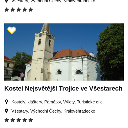
Všestary
,
Východní Čechy
,
Královéhradecko
Kostel Nejsvětější Trojice ve Všestarech
Kostely, kláštery, Památky, Výlety, Turistické cíle
Všestary
,
Východní Čechy
,
Královéhradecko