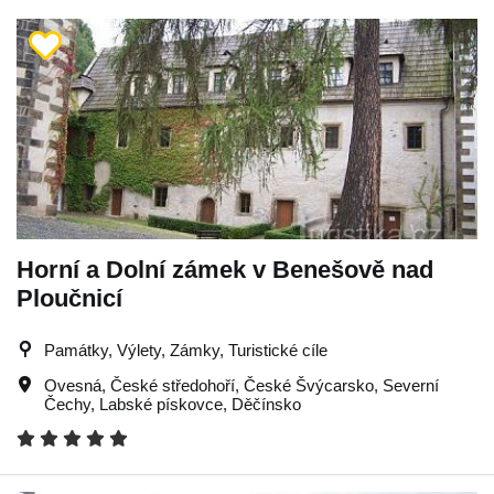
Horní a Dolní zámek v Benešově nad
Ploučnicí
Památky, Výlety, Zámky, Turistické cíle
Ovesná
,
České středohoří
,
České Švýcarsko
,
Severní
Čechy
,
Labské pískovce
,
Děčínsko