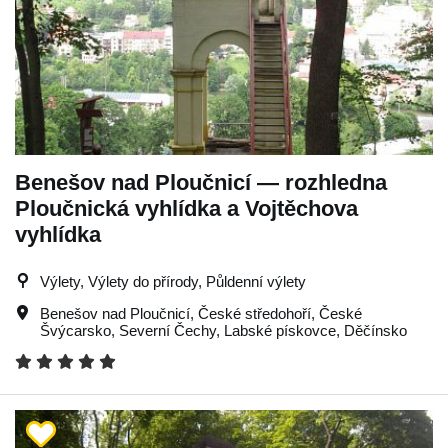
Benešov nad Ploučnicí — rozhledna
Ploučnická vyhlídka a Vojtěchova
vyhlídka
Výlety, Výlety do přírody, Půldenní výlety
Benešov nad Ploučnicí
,
České středohoří
,
České
Švýcarsko
,
Severní Čechy
,
Labské pískovce
,
Děčínsko