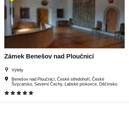
Zámek Benešov nad Ploučnicí
Výlety
Benešov nad Ploučnicí
,
České středohoří
,
České
Švýcarsko
,
Severní Čechy
,
Labské pískovce
,
Děčínsko