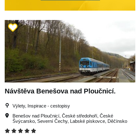
Návštěva Benešova nad Ploučnicí.
Výlety, Inspirace - cestopisy
Benešov nad Ploučnicí
,
České středohoří
,
České
Švýcarsko
,
Severní Čechy
,
Labské pískovce
,
Děčínsko