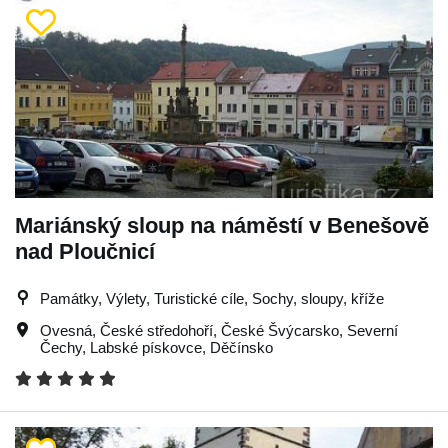
Mariánský sloup na náměstí v Benešově
nad Ploučnicí
Památky, Výlety, Turistické cíle, Sochy, sloupy, kříže
Ovesná
,
České středohoří
,
České Švýcarsko
,
Severní
Čechy
,
Labské pískovce
,
Děčínsko