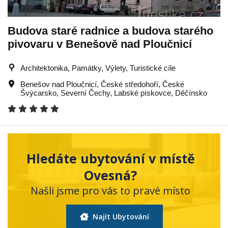
Budova staré radnice a budova starého
pivovaru v Benešově nad Ploučnicí
Architektonika, Památky, Výlety, Turistické cíle
Benešov nad Ploučnicí
,
České středohoří
,
České
Švýcarsko
,
Severní Čechy
,
Labské pískovce
,
Děčínsko
Hledáte ubytování v místě
Ovesná?
Našli jsme pro vás to pravé místo
Najít Ubytování