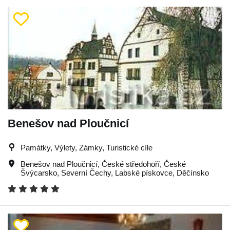
Benešov nad Ploučnicí
Památky, Výlety, Zámky, Turistické cíle
Benešov nad Ploučnicí
,
České středohoří
,
České
Švýcarsko
,
Severní Čechy
,
Labské pískovce
,
Děčínsko