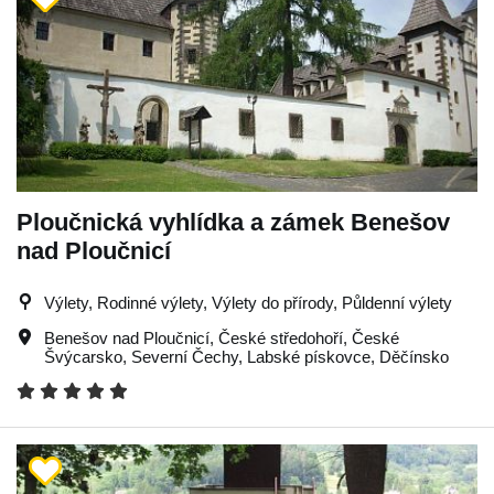
Ploučnická vyhlídka a zámek Benešov
nad Ploučnicí
Výlety, Rodinné výlety, Výlety do přírody, Půldenní výlety
Benešov nad Ploučnicí
,
České středohoří
,
České
Švýcarsko
,
Severní Čechy
,
Labské pískovce
,
Děčínsko