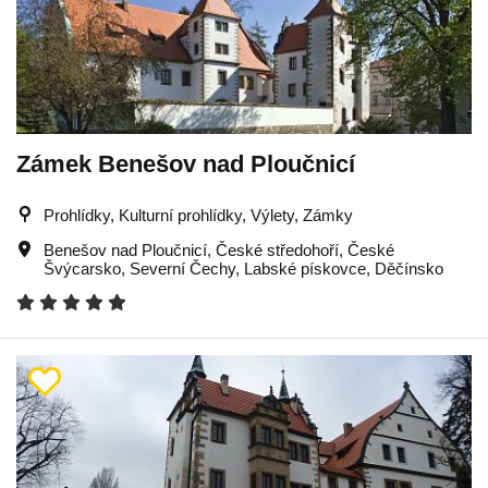
Zámek Benešov nad Ploučnicí
Prohlídky, Kulturní prohlídky, Výlety, Zámky
Benešov nad Ploučnicí
,
České středohoří
,
České
Švýcarsko
,
Severní Čechy
,
Labské pískovce
,
Děčínsko