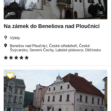
Na zámek do Benešova nad Ploučnicí
Výlety
Benešov nad Ploučnicí
,
České středohoří
,
České
Švýcarsko
,
Severní Čechy
,
Labské pískovce
,
Děčínsko