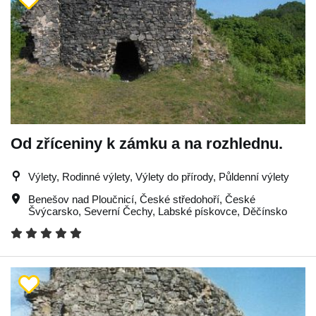
Od zříceniny k zámku a na rozhlednu.
Výlety, Rodinné výlety, Výlety do přírody, Půldenní výlety
Benešov nad Ploučnicí
,
České středohoří
,
České
Švýcarsko
,
Severní Čechy
,
Labské pískovce
,
Děčínsko