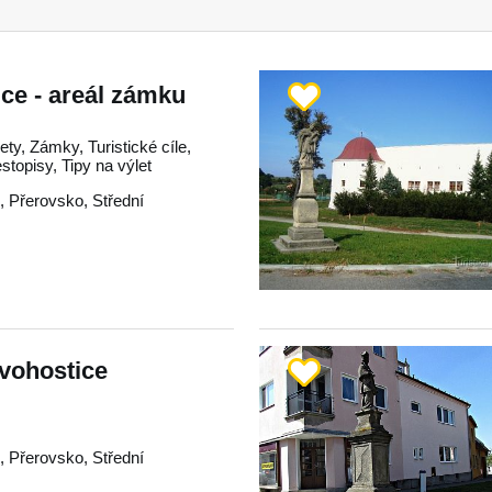
ce - areál zámku
ty, Zámky, Turistické cíle,
estopisy, Tipy na výlet
e
,
Přerovsko
,
Střední
vohostice
e
,
Přerovsko
,
Střední