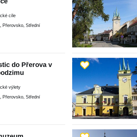
ice
ické cíle
e
,
Přerovsko
,
Střední
tic do Přerova v
podzimu
ické výlety
e
,
Přerovsko
,
Střední
 muzeum