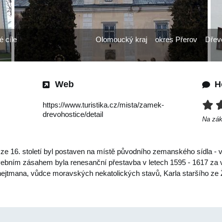
é cíle
Olomoucký kraj
okres Přerov
Dřev
Web
H
https://www.turistika.cz/mista/zamek-
drevohostice/detail
Na zá
e 16. století byl postaven na místě původního zemanského sídla - vod
bním zásahem byla renesanční přestavba v letech 1595 - 1617 za vl
tmana, vůdce moravských nekatolických stavů, Karla staršího ze Žer