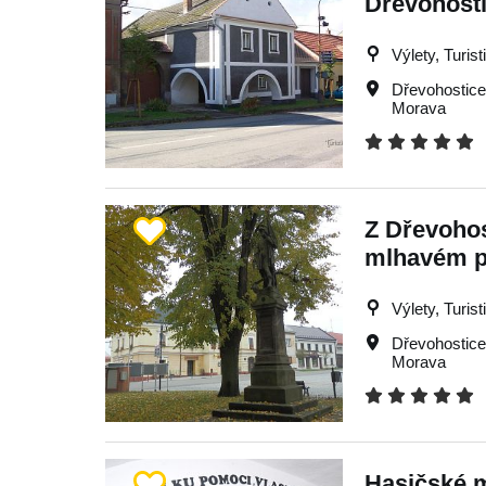
Dřevohost
Výlety, Turist
Dřevohostic
Morava
Z Dřevohos
mlhavém 
Výlety, Turist
Dřevohostic
Morava
Hasičské