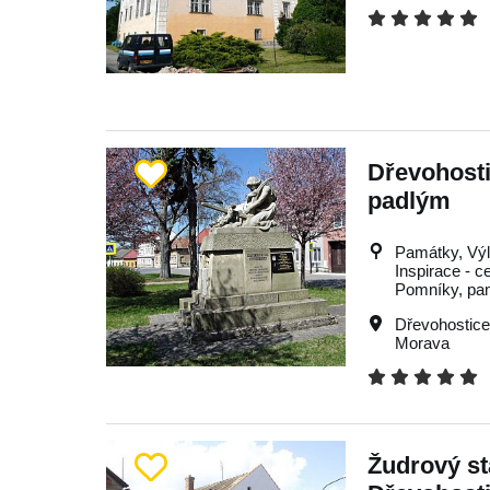
Dřevohost
padlým
Památky, Výle
Inspirace - c
Pomníky, pa
Dřevohostic
Morava
Žudrový st