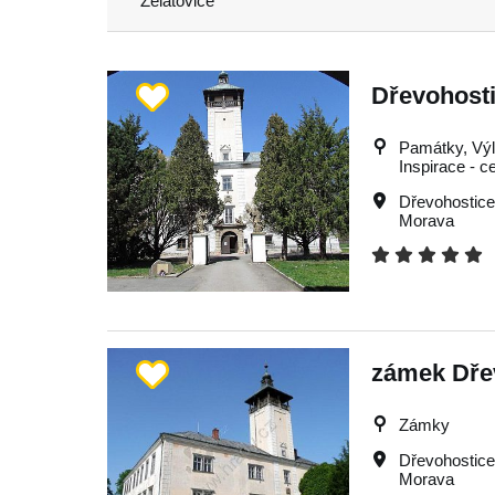
Želatovice
Dřevohosti
Památky, Výle
Inspirace - c
Dřevohostic
Morava
zámek Dře
Zámky
Dřevohostic
Morava