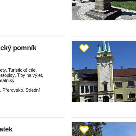
ický pomník
ty, Turistické cíle,
estopisy, Tipy na výlet,
mátníky
e
,
Přerovsko
,
Střední
atek