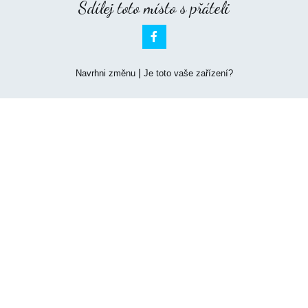
Sdílej toto místo s přáteli

|
Navrhni změnu
Je toto vaše zařízení?