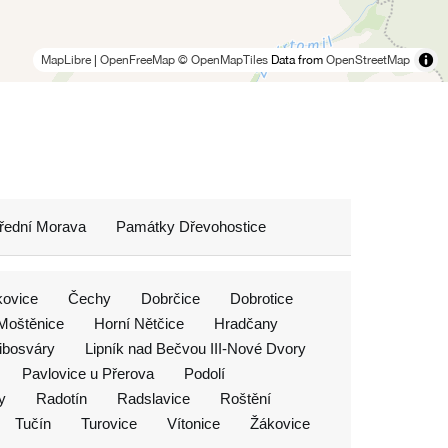
MapLibre
|
OpenFreeMap
© OpenMapTiles
Data from
OpenStreetMap
řední Morava
Památky Dřevohostice
ovice
Čechy
Dobrčice
Dobrotice
Moštěnice
Horní Nětčice
Hradčany
ibosváry
Lipník nad Bečvou III-Nové Dvory
Pavlovice u Přerova
Podolí
y
Radotín
Radslavice
Roštění
Tučín
Turovice
Vítonice
Žákovice