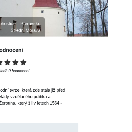
ohostice
Přerovsko
Střední Morava
odnocení
kladě
0
hodnocení.
ní tvrze, která zde stála již před
ády vzdělaného politika a
otína, který žil v letech 1564 -