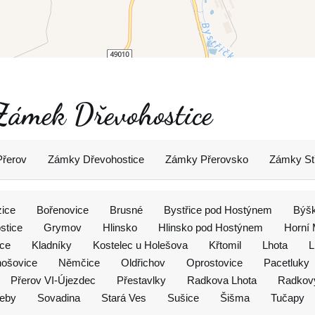
 Zámek Dřevohostice
Přerov
Zámky Dřevohostice
Zámky Přerovsko
Zámky St
zice
Bořenovice
Brusné
Bystřice pod Hostýnem
Býšk
stice
Grymov
Hlinsko
Hlinsko pod Hostýnem
Horní 
ice
Kladníky
Kostelec u Holešova
Křtomil
Lhota
L
ošovice
Němčice
Oldřichov
Oprostovice
Pacetluky
Přerov VI-Újezdec
Přestavlky
Radkova Lhota
Radkov
eby
Sovadina
Stará Ves
Sušice
Šišma
Tučapy