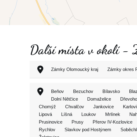
Další místa v okolí -
Zámky Olomoucký kraj
Zámky okres 
Beňov
Bezuchov
Bílavsko
Bla
Dolní Nětčice
Domaželice
Dřevoho
Chomýž
Chvalčov
Jankovice
Karlov
Lipová
Líšná
Loukov
Mrlínek
Nah
Prusinovice
Prusy
Přerov IV-Kozlovice
Rychlov
Slavkov pod Hostýnem
Soběchl