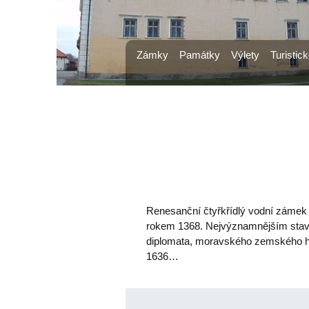
Zámky
Památky
Výlety
Turistick
Renesanční čtyřkřídlý vodní zámek z
rokem 1368. Nejvýznamnějším stave
diplomata, moravského zemského hej
1636…