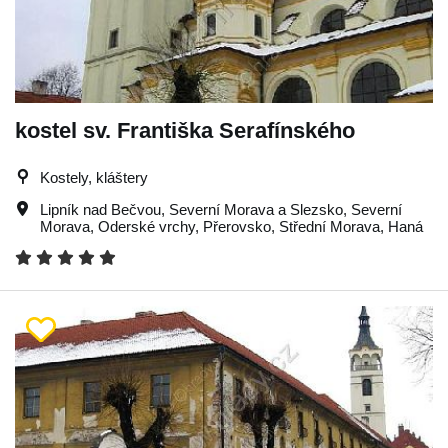
kostel sv. Františka Serafínského
Kostely, kláštery
Lipník nad Bečvou
,
Severní Morava a Slezsko
,
Severní
Morava
,
Oderské vrchy
,
Přerovsko
,
Střední Morava
,
Haná