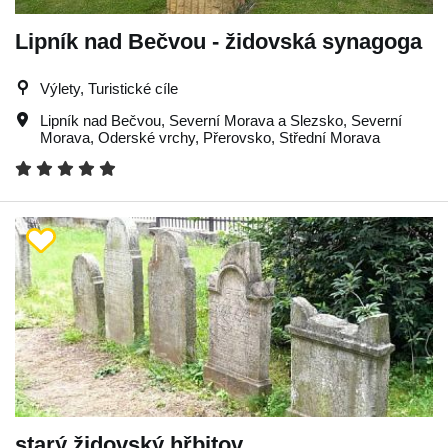
Lipník nad Bečvou - židovská synagoga
Výlety, Turistické cíle
Lipník nad Bečvou
,
Severní Morava a Slezsko
,
Severní
Morava
,
Oderské vrchy
,
Přerovsko
,
Střední Morava
starý židovský hřbitov