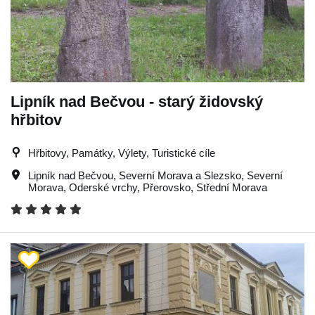
Lipník nad Bečvou - starý židovský
hřbitov
Hřbitovy, Památky, Výlety, Turistické cíle
Lipník nad Bečvou
,
Severní Morava a Slezsko
,
Severní
Morava
,
Oderské vrchy
,
Přerovsko
,
Střední Morava