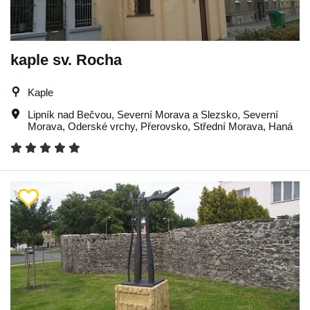
kaple sv. Rocha
Kaple
Lipník nad Bečvou
,
Severní Morava a Slezsko
,
Severní
Morava
,
Oderské vrchy
,
Přerovsko
,
Střední Morava
,
Haná