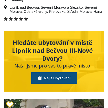
Lipník nad Bečvou
,
Severní Morava a Slezsko
,
Severní
Morava
,
Oderské vrchy
,
Přerovsko
,
Střední Morava
,
Haná
Hledáte ubytování v místě
Lipník nad Bečvou III-Nové
Dvory?
Našli jsme pro vás to pravé místo
Najít Ubytování