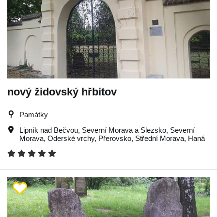
nový židovský hřbitov
Památky
Lipník nad Bečvou
,
Severní Morava a Slezsko
,
Severní
Morava
,
Oderské vrchy
,
Přerovsko
,
Střední Morava
,
Haná