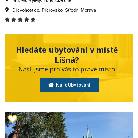
Muzea, Výlety, Turistické cíle
Dřevohostice
,
Přerovsko
,
Střední Morava
Hledáte ubytování v místě
Líšná?
Našli jsme pro vás to pravé místo
Najít Ubytování