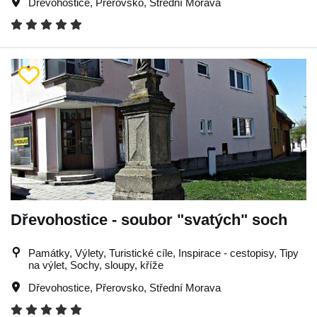
Dřevohostice
,
Přerovsko
,
Střední Morava
Dřevohostice - soubor "svatých" soch
Památky, Výlety, Turistické cíle, Inspirace - cestopisy, Tipy
na výlet, Sochy, sloupy, kříže
Dřevohostice
,
Přerovsko
,
Střední Morava