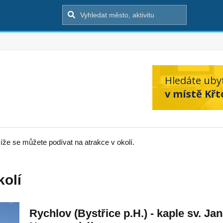
Hledáte uby
v místě Křt
íže se můžete podívat na atrakce v okolí.
kolí
Rychlov (Bystřice p.H.) - kaple sv. Ja