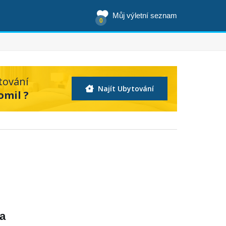
Můj výletní seznam
0
tování
Najít Ubytování
omil ?
na