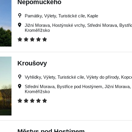
Nepomuckého
Památky, Výlety, Turistické cíle, Kaple
Jižní Morava
,
Hostýnské vrchy
,
Střední Morava
,
Bystř
Kroměřížsko
Kroušovy
Vyhlídky, Výlety, Turistické cíle, Výlety do přírody, Kopc
Střední Morava
,
Bystřice pod Hostýnem
,
Jižní Morava
,
Kroměřížsko
Městys pod Hostýnem