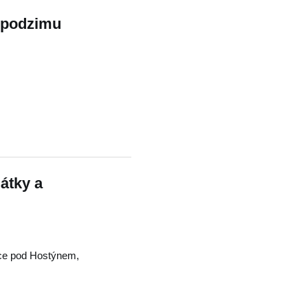
 podzimu
átky a
ice pod Hostýnem
,