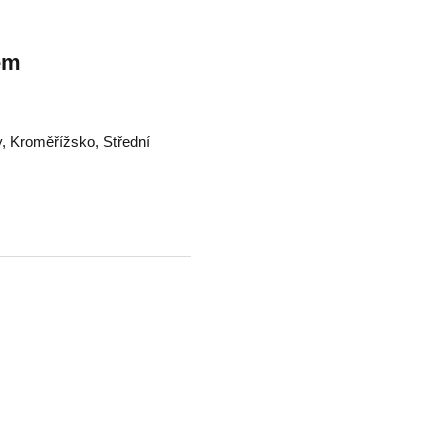
em
y
,
Kroměřížsko
,
Střední