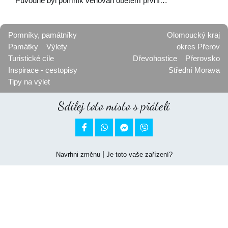
Původně byl pomník věnován obětem první…
Pomníky, památníky
Olomoucký kraj
Památky
Výlety
okres Přerov
Turistické cíle
Dřevohostice
Přerovsko
Inspirace - cestopisy
Střední Morava
Tipy na výlet
Sdílej toto místo s přáteli


|
Navrhni změnu
Je toto vaše zařízení?