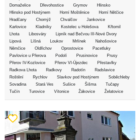
Domaželice
Dřevohostice
Grymov
Hlinsko
Hlinsko pod Hostýnem
Horní Moštěnice
Horní Nětčice
Hradčany
Chomýž
Chvalčov
Jankovice
Karlovice
Kladníky
Kostelec u Holešova
Křtomil
Lhota
Libosváry
Lipník nad Bečvou III-Nové Dvory
Lipová
Líšná
Loukov
Mrlínek
Nahošovice
Němčice
Oldřichov
Oprostovice
Pacetluky
Pavlovice u Přerova
Podolí
Prusinovice
Prusy
Přerov IV-Kozlovice
Přerov VI-Újezdec
Přestavlky
Radkova Lhota
Radkovy
Radotín
Radslavice
Roštění
Rychlov
Slavkov pod Hostýnem
Soběchleby
Sovadina
Stará Ves
Sušice
Šišma
Tučapy
Tučín
Turovice
Vítonice
Žákovice
Želatovice