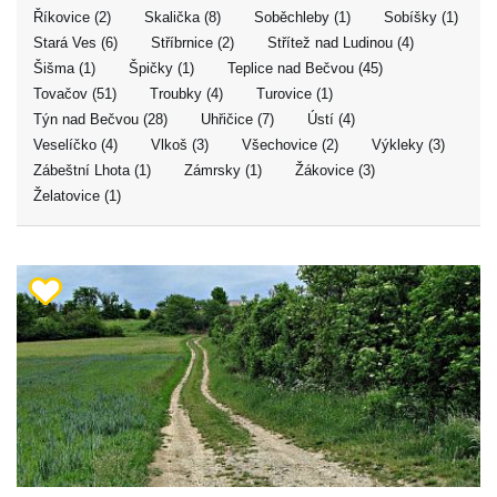
Říkovice (2)
Skalička (8)
Soběchleby (1)
Sobíšky (1)
Stará Ves (6)
Stříbrnice (2)
Střítež nad Ludinou (4)
Šišma (1)
Špičky (1)
Teplice nad Bečvou (45)
Tovačov (51)
Troubky (4)
Turovice (1)
Týn nad Bečvou (28)
Uhřičice (7)
Ústí (4)
Veselíčko (4)
Vlkoš (3)
Všechovice (2)
Výkleky (3)
Zábeštní Lhota (1)
Zámrsky (1)
Žákovice (3)
Želatovice (1)