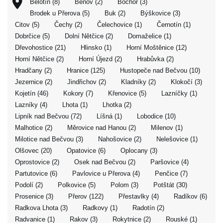
Bělotín (8)
Beňov (2)
Bochoř (3)
Brodek u Přerova (5)
Buk (2)
Býškovice (3)
Citov (5)
Čechy (2)
Čelechovice (1)
Černotín (1)
Dobrčice (5)
Dolní Nětčice (2)
Domaželice (1)
Dřevohostice (21)
Hlinsko (1)
Horní Moštěnice (12)
Horní Nětčice (2)
Horní Újezd (2)
Hrabůvka (2)
Hradčany (2)
Hranice (125)
Hustopeče nad Bečvou (10)
Jezernice (2)
Jindřichov (2)
Kladníky (2)
Klokočí (3)
Kojetín (46)
Kokory (7)
Křenovice (5)
Lazníčky (1)
Lazníky (4)
Lhota (1)
Lhotka (2)
Lipník nad Bečvou (72)
Líšná (1)
Lobodice (10)
Malhotice (2)
Měrovice nad Hanou (2)
Milenov (1)
Milotice nad Bečvou (3)
Nahošovice (2)
Nelešovice (1)
Olšovec (20)
Opatovice (6)
Oplocany (3)
Oprostovice (2)
Osek nad Bečvou (2)
Paršovice (4)
Partutovice (6)
Pavlovice u Přerova (4)
Penčice (7)
Podolí (2)
Polkovice (5)
Polom (3)
Potštát (30)
Prosenice (3)
Přerov (122)
Přestavlky (4)
Radíkov (6)
Radkova Lhota (3)
Radkovy (1)
Radotín (2)
Radvanice (1)
Rakov (3)
Rokytnice (2)
Rouské (1)