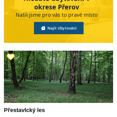
okrese Přerov
Našli jsme pro vás to pravé místo
Najít Ubytování
Přestavlcký les