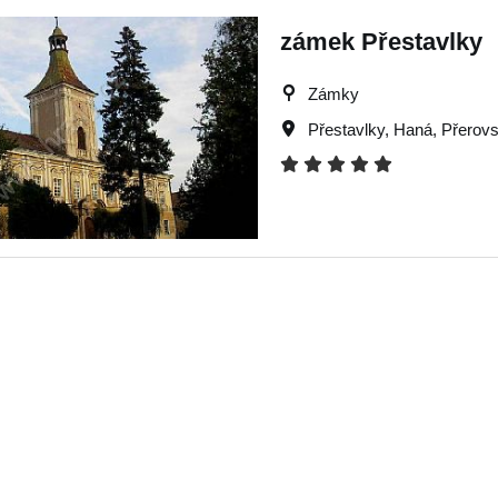
zámek Přestavlky
Zámky
Přestavlky
,
Haná
,
Přerov