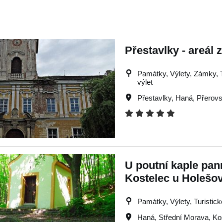
Přestavlky - areál
Památky, Výlety, Zámky, Tu
výlet
Přestavlky
,
Haná
,
Přerov
U poutní kaple pan
Kostelec u Holešo
Památky, Výlety, Turistick
Haná
,
Střední Morava
,
Ko