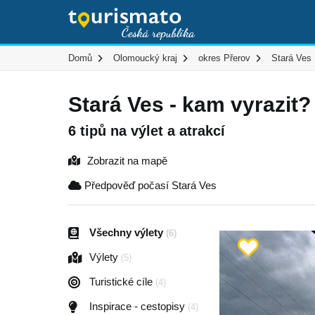
Domů
Olomoucký kraj
okres Přerov
Stará Ves
Stará Ves - kam vyrazit?
6 tipů na výlet a atrakcí
Zobrazit na mapě
Předpověď počasí Stará Ves
Všechny výlety
(6)
Výlety
(5)
Turistické cíle
(4)
Inspirace - cestopisy
(4)