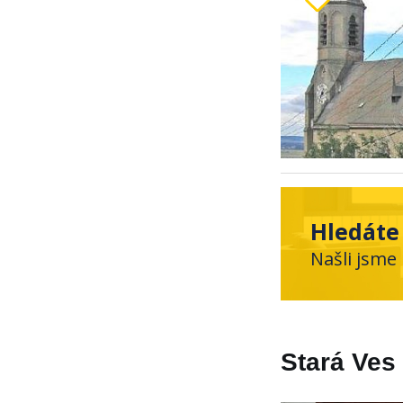
Hledáte
Našli jsme
Stará Ves 