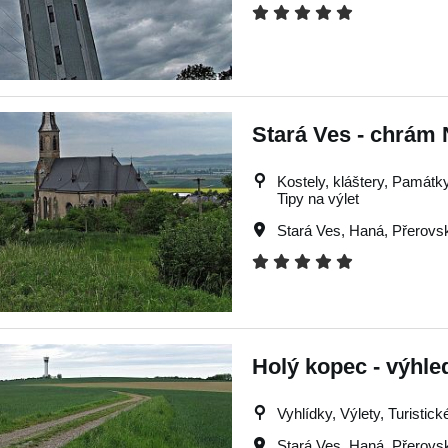
Stará Ves - chrám
Kostely, kláštery, Památky,
Tipy na výlet
Stará Ves
,
Haná
,
Přerovs
Holý kopec - výhl
Vyhlídky, Výlety, Turistick
Stará Ves
,
Haná
,
Přerovs