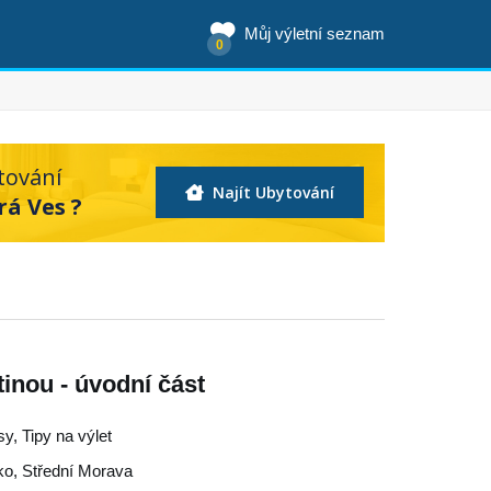
Můj výletní seznam
0
tování
Najít Ubytování
rá Ves ?
inou - úvodní část
sy, Tipy na výlet
ko
,
Střední Morava