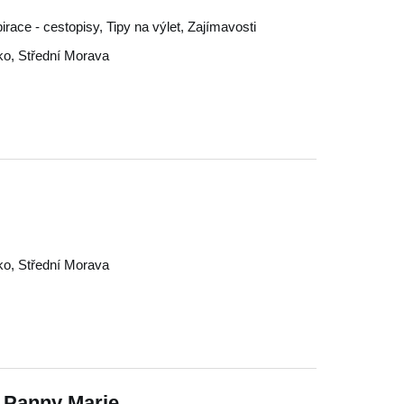
spirace - cestopisy, Tipy na výlet, Zajímavosti
ko
,
Střední Morava
ko
,
Střední Morava
í Panny Marie