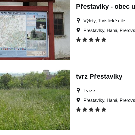
Přestavlky - obec 
Výlety, Turistické cíle
Přestavlky
,
Haná
,
Přerov
tvrz Přestavlky
Tvrze
Přestavlky
,
Haná
,
Přerov