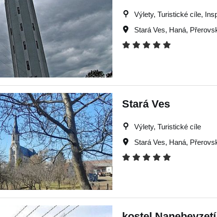
Výlety, Turistické cíle, In
Stará Ves
,
Haná
,
Přerovs
Stará Ves
Výlety, Turistické cíle
Stará Ves
,
Haná
,
Přerovs
kostel Nanebevzet