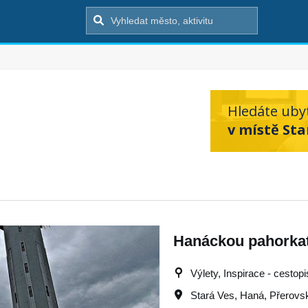
Hledáte uby
v místě Sta
Hanáckou pahorkat
Výlety, Inspirace - cestopi
Stará Ves
,
Haná
,
Přerovs