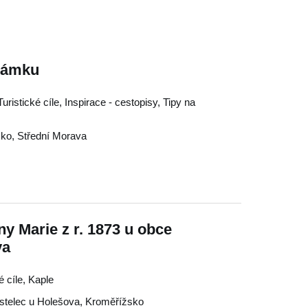
 zámku
ristické cíle, Inspirace - cestopisy, Tipy na
sko
,
Střední Morava
ny Marie z r. 1873 u obce
va
é cíle, Kaple
stelec u Holešova
,
Kroměřížsko