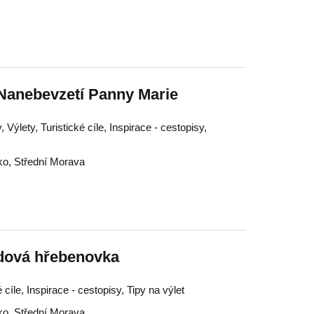
 Nanebevzetí Panny Marie
 Výlety, Turistické cíle, Inspirace - cestopisy,
ko
,
Střední Morava
edová hřebenovka
é cíle, Inspirace - cestopisy, Tipy na výlet
ko
,
Střední Morava