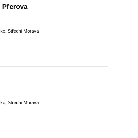
u Přerova
sko
,
Střední Morava
sko
,
Střední Morava