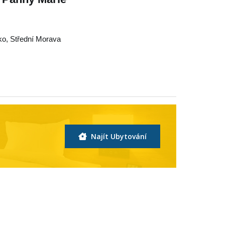
ko
,
Střední Morava
Najít Ubytování