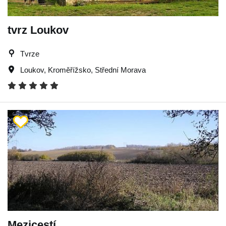
tvrz Loukov
Tvrze
Loukov
,
Kroměřížsko
,
Střední Morava
Mezicestí