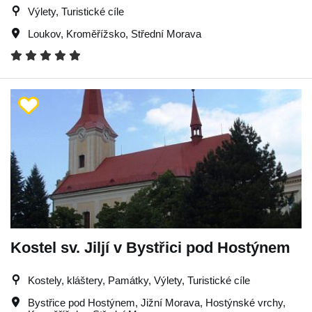
Výlety, Turistické cíle
Loukov
,
Kroměřížsko
,
Střední Morava
Kostel sv. Jiljí v Bystřici pod Hostýnem
Kostely, kláštery, Památky, Výlety, Turistické cíle
Bystřice pod Hostýnem
,
Jižní Morava
,
Hostýnské vrchy
,