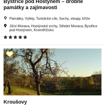
Bystřice pod Hostýnem – drobné
památky a zajímavosti
Památky, Výlety, Turistické cíle, Sochy, sloupy, kříže
Jižní Morava
,
Hostýnské vrchy
,
Střední Morava
,
Bystřice
pod Hostýnem
,
Kroměřížsko
Kroušovy