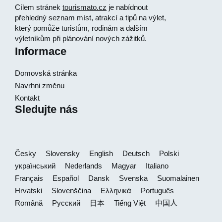
Cílem stránek
tourismato.cz
je nabídnout
přehledný seznam míst, atrakcí a tipů na výlet,
který pomůže turistům, rodinám a dalším
výletníkům při plánování nových zážitků.
Informace
Domovská stránka
Navrhni změnu
Kontakt
Sledujte nás
Česky
Slovensky
English
Deutsch
Polski
український
Nederlands
Magyar
Italiano
Français
Español
Dansk
Svenska
Suomalainen
Hrvatski
Slovenščina
Ελληνικά
Português
Română
Русский
日本
Tiếng Việt
中国人