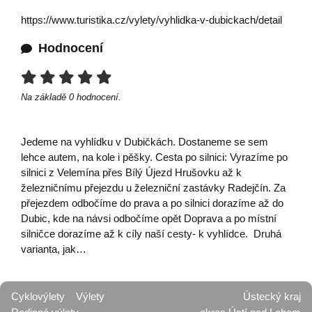
https://www.turistika.cz/vylety/vyhlidka-v-dubickach/detail
Hodnocení
Na základě
0
hodnocení.
Jedeme na vyhlídku v Dubičkách. Dostaneme se sem
lehce autem, na kole i pěšky. Cesta po silnici: Vyrazíme po
silnici z Velemína přes Bílý Újezd Hrušovku až k
železničnímu přejezdu u železniční zastávky Radejčín. Za
přejezdem odbočíme do prava a po silnici dorazíme až do
Dubic, kde na návsi odbočíme opět Doprava a po místní
silničce dorazíme až k cíly naší cesty- k vyhlídce. Druhá
varianta, jak…
Cyklovýlety
Výlety
Ústecký kraj