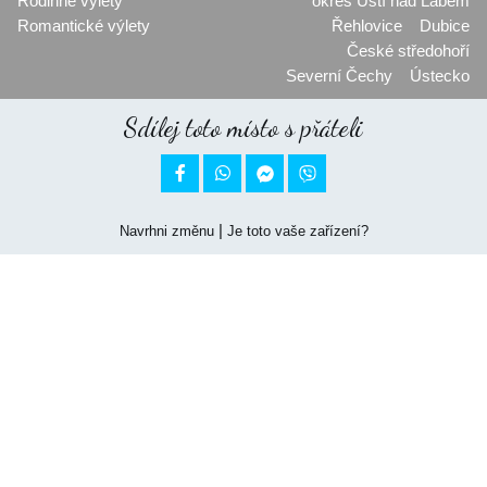
Rodinné výlety
okres Ústí nad Labem
Romantické výlety
Řehlovice
Dubice
České středohoří
Severní Čechy
Ústecko
Sdílej toto místo s přáteli


|
Navrhni změnu
Je toto vaše zařízení?