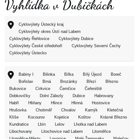
Vyhlídka v Dubičkách
Cyklovýlety Ústecký kraj
Cyklovýlety okres Ústí nad Labem
Cyklovýlety Řehlovice
Cyklovýlety Dubice
Cyklovýlety České středohoří
Cyklovýlety Severní Čechy
Cyklovýlety Ústecko
Babiny I
Bilinka
Bílka
Bílý Újezd
Boreč
Bořislav
Brná
Brozánky
Březí
Březno
Bukovice
Církvice
Černčice
Čeřeniště
Dobkovičky
Dolní Zálezly
Dubice
Habrovany
Habří
Hliňany
Hlince
Hlinná
Hostovice
Hrušovka
Chotiměř
Chvalov
Kamýk
Kletečná
Klíše
Kocourov
Kojetice
Koštov
Krásné Březno
Kundratice
Lbín
Lelov
Lhotka nad Labem
Libochovany
Litochovice nad Labem
Litoměřice
Litoměřice-Město
Lovosice
Malé Žernoseky
Malečov