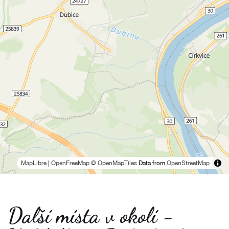
MapLibre
|
OpenFreeMap
© OpenMapTiles
Data from
OpenStreetMap
Další místa v okolí -