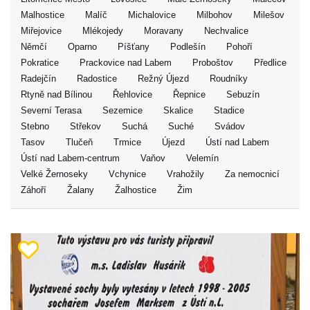
Malhostice
Malíč
Michalovice
Milbohov
Milešov
Miřejovice
Mlékojedy
Moravany
Nechvalice
Němčí
Oparno
Píšťany
Podlešín
Pohoří
Pokratice
Prackovice nad Labem
Proboštov
Předlice
Radejčín
Radostice
Režný Újezd
Roudníky
Rtyně nad Bílinou
Řehlovice
Řepnice
Sebuzín
Severní Terasa
Sezemice
Skalice
Stadice
Stebno
Střekov
Suchá
Suché
Svádov
Tasov
Tlučeň
Trmice
Újezd
Ústí nad Labem
Ústí nad Labem-centrum
Vaňov
Velemín
Velké Žernoseky
Vchynice
Vrahožily
Za nemocnicí
Záhoří
Žalany
Žalhostice
Žim