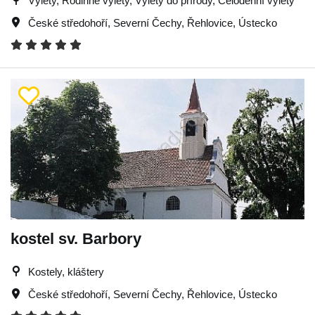
Výlety, Rodinné výlety, Výlety do přírody, Celodenní výlety
České středohoří
,
Severní Čechy
,
Řehlovice
,
Ústecko
kostel sv. Barbory
Kostely, kláštery
České středohoří
,
Severní Čechy
,
Řehlovice
,
Ústecko