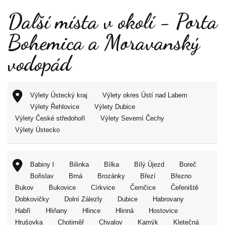
Další místa v okolí - Porta
Bohemica a Moravanský
vodopád
Výlety Ústecký kraj
Výlety okres Ústí nad Labem
Výlety Řehlovice
Výlety Dubice
Výlety České středohoří
Výlety Severní Čechy
Výlety Ústecko
Babiny I
Bilinka
Bílka
Bílý Újezd
Boreč
Bořislav
Brná
Brozánky
Březí
Březno
Bukov
Bukovice
Církvice
Černčice
Čeřeniště
Dobkovičky
Dolní Zálezly
Dubice
Habrovany
Habří
Hliňany
Hlince
Hlinná
Hostovice
Hrušovka
Chotiměř
Chvalov
Kamýk
Kletečná