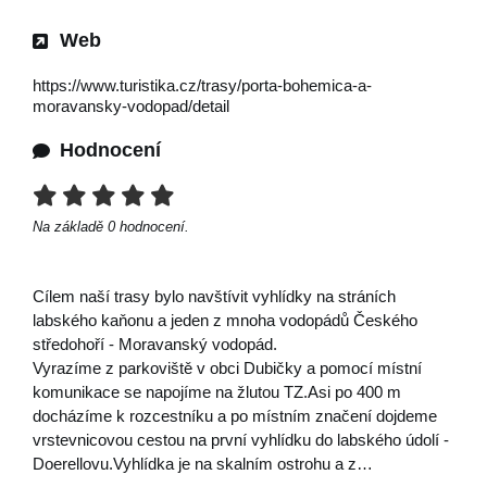
Web
https://www.turistika.cz/trasy/porta-bohemica-a-
moravansky-vodopad/detail
Hodnocení
Na základě
0
hodnocení.
Cílem naší trasy bylo navštívit vyhlídky na stráních
labského kaňonu a jeden z mnoha vodopádů Českého
středohoří - Moravanský vodopád.
Vyrazíme z parkoviště v obci Dubičky a pomocí místní
komunikace se napojíme na žlutou TZ.Asi po 400 m
docházíme k rozcestníku a po místním značení dojdeme
vrstevnicovou cestou na první vyhlídku do labského údolí -
Doerellovu.Vyhlídka je na skalním ostrohu a z…