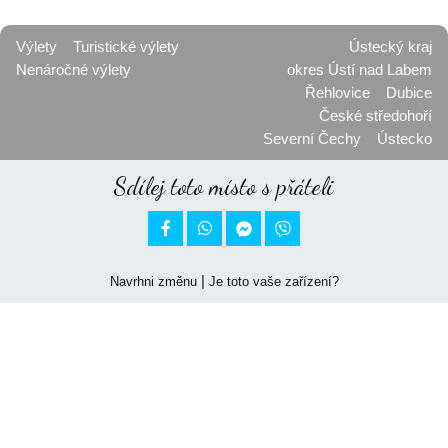
Výlety
Turistické výlety
Ústecký kraj
Nenáročné výlety
okres Ústí nad Labem
Řehlovice
Dubice
České středohoří
Severní Čechy
Ústecko
Sdílej toto místo s přáteli


|
Navrhni změnu
Je toto vaše zařízení?