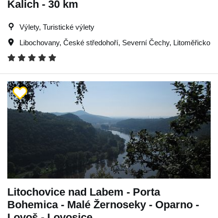
Kalich - 30 km
Výlety, Turistické výlety
Libochovany
,
České středohoří
,
Severní Čechy
,
Litoměřicko
Litochovice nad Labem - Porta
Bohemica - Malé Žernoseky - Oparno -
Lovoš - Lovosice