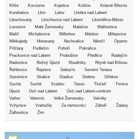
Klíše
Kocourov
Kojetice
Koštov
Krásné Březno
Kundratice
Lbín
Lelov
Lhotka nad Labem
Libochovany
Litochovice nad Labem
Litoměřice-Město
Lovosice
Malé Žernoseky
Malečov
Malhostice
Malíč
Michalovice
Milbohov
Milešov
Miřejovice
Mlékojedy
Moravany
Nechvalice
Němčí
Oparno
Píšťany
Podlešín
Pohoří
Pokratice
Prackovice nad Labem
Proboštov
Předlice
Radejčín
Radostice
Režný Újezd
Roudníky
Rtyně nad Bílinou
Řehlovice
Řepnice
Sebuzín
Severní Terasa
Sezemice
Skalice
Stadice
Stebno
Střekov
Suchá
Suché
Svádov
Tasov
Tlučeň
Trmice
Újezd
Ústí nad Labem
Ústí nad Labem-centrum
Vaňov
Velemín
Velké Žernoseky
Velvěty
Vchynice
Vrahožily
Za nemocnicí
Záhoří
Žalany
Žalhostice
Žim