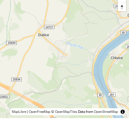
MapLibre
|
OpenFreeMap
© OpenMapTiles
Data from
OpenStreetMap